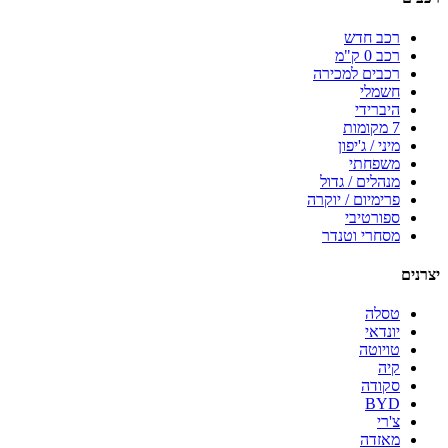
רכב חדש
רכב 0 ק"מ
רכבים למכירה
חשמלי
היברידי
7 מקומות
מיני / ג'יפון
משפחתי
מנהלים / גדול
פרימיום / יוקרה
ספורטיבי
מסחרי וטנדר
יצרנים
טסלה
יונדאי
טויוטה
קיה
סקודה
BYD
צ'רי
מאזדה