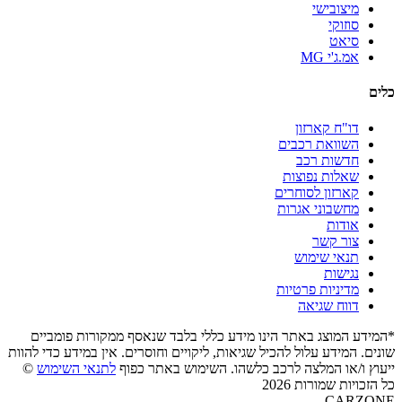
מיצובישי
סוזוקי
סיאט
אמ.ג'י MG
כלים
דו"ח קארזון
השוואת רכבים
חדשות רכב
שאלות נפוצות
קארזון לסוחרים
מחשבוני אגרות
אודות
צור קשר
תנאי שימוש
נגישות
מדיניות פרטיות
דווח שגיאה
*המידע המוצג באתר הינו מידע כללי בלבד שנאסף ממקורות פומביים
שונים. המידע עלול להכיל שגיאות, ליקויים וחוסרים. אין במידע כדי להוות
ייעוץ ו/או המלצה לרכב כלשהו. השימוש באתר כפוף
לתנאי השימוש
©
כל הזכויות שמורות 2026
CARZONE