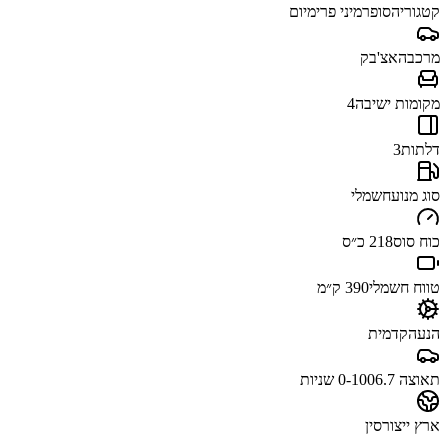
קטגוריה
סופרמיני פרימיום
מרכב
האצ'בק
מקומות ישיבה
4
דלתות
3
סוג מנוע
חשמלי
כוח סוס
218 כ״ס
טווח חשמלי
390 ק״מ
הנעה
קדמית
תאוצה 0-100
6.7 שניות
ארץ ייצור
סין