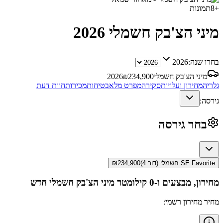
+
8
תמונות
מיני הצ'בק חשמלי
2026
בחרו שנה:
2026
מיני הצ'בק חשמלי
234,900
₪
2026
גלריה
מחירון ועלויות
סקירה
מפרט מלא
בטיחות
מכירות
חוות דעת
גירסה:
בחר גירסה
SE Favorite חשמלי (דור 4)
234,900
₪
מחירון, מבצעים ו-0 קילומטר
מיני הצ'בק חשמלי
חדש
מחיר מחירון רשמי: