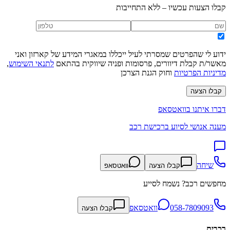
קבלו הצעות עכשיו – ללא התחייבות
ידוע לי שהפרטים שמסרתי לעיל ייכללו במאגרי המידע של קארזון ואני
מאשר/ת קבלת דיוורים, פרסומות ופניה שיווקית בהתאם
לתנאי השימוש
,
מדיניות הפרטיות
וחוק הגנת הצרכן
קבלו הצעה
דברו איתנו בוואטסאפ
מענה אנושי לסיוע ברכישת רכב
שיחה
קבלו הצעה
וואטסאפ
מחפשים רכב? נשמח לסייע
058-7809093
וואטסאפ
קבלו הצעה
רכבים