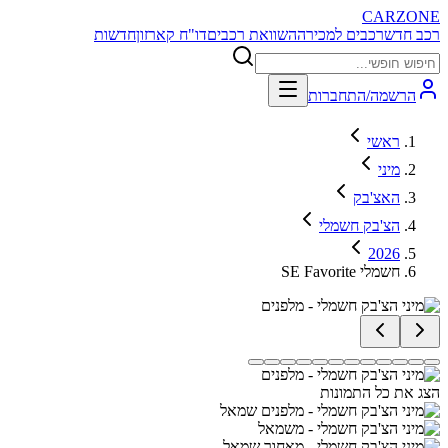
CARZONE
רכב חדש
רכבים למכירה
השוואת רכבים
דו"ח קארזון
חדשות
הרשמה/התחברות
ראשי
מיני
האצ'בק
הצ'בק חשמלי
2026
SE Favorite חשמלי
הצג את כל התמונות