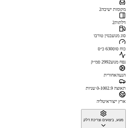
מקומות ישיבה
2
דלתות
2
סוג מנוע
בנזין טורבו
כוח סוס
630 כ״ס
נפח מנוע
2992 סמ״ק
הנעה
אחורית
תאוצה 0-100
2.9 שניות
ארץ ייצור
איטליה
מנוע, ביצועים וצריכת דלק