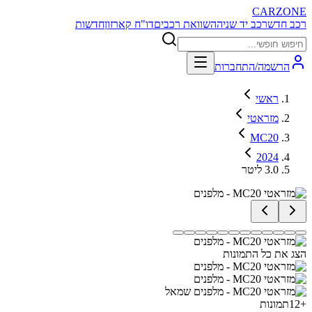
CARZONE
רכב חדש
רכב יד שניה
השוואת רכבים
דו"ח קארזון
חדשות
הרשמה/התחברות
ראשי
מזראטי
MC20
2024
3.0 ליטר
הצג את כל התמונות
+
12
תמונות