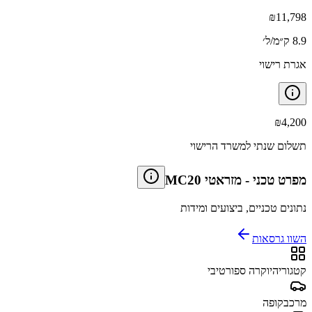
₪
11,798
8.9 ק״מ/ל׳
אגרת רישוי
₪
4,200
תשלום שנתי למשרד הרישוי
מפרט טכני
-
מזראטי MC20
נתונים טכניים, ביצועים ומידות
השוו גרסאות
קטגוריה
יוקרה ספורטיבי
מרכב
קופה