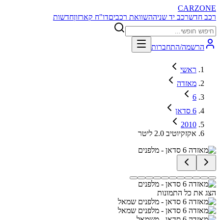
CARZONE
רכב חדש
רכב יד שניה
השוואת רכבים
דו"ח קארזון
חדשות
הרשמה/התחברות
ראשי
מאזדה
6
6 סדאן
2010
אקזקיוטיב 2.0 ליטר
הצג את כל התמונות