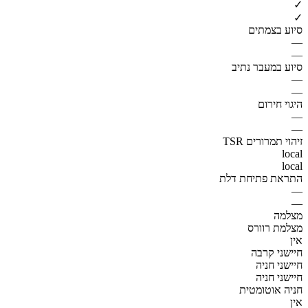
✓
✓
סיוע בצמתים
—
—
סיוע במעבר נתיב
—
—
היגוי חירום
—
—
זיהוי תמרורים TSR
local
local
התראת פתיחת דלת
—
—
מצלמה
מצלמת רוורס
אין
חיישני קרבה
חיישני חניה
חיישני חניה
חניה אוטומטית
אין