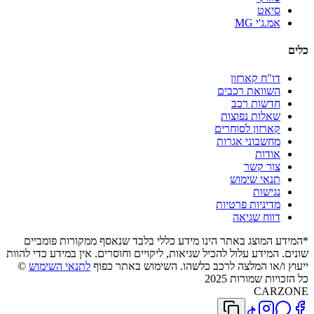
סיאט
אמ.ג'י MG
כלים
דו"ח קארזון
השוואת רכבים
חדשות רכב
שאלות נפוצות
קארזון לסוחרים
מחשבוני אגרות
אודות
צור קשר
תנאי שימוש
נגישות
מדיניות פרטיות
דווח שגיאה
*המידע המוצג באתר הינו מידע כללי בלבד שנאסף ממקורות פומביים
שונים. המידע עלול להכיל שגיאות, ליקויים וחוסרים. אין במידע כדי להוות
ייעוץ ו/או המלצה לרכב כלשהו. השימוש באתר כפוף
לתנאי השימוש
©
כל הזכויות שמורות 2025
CARZONE