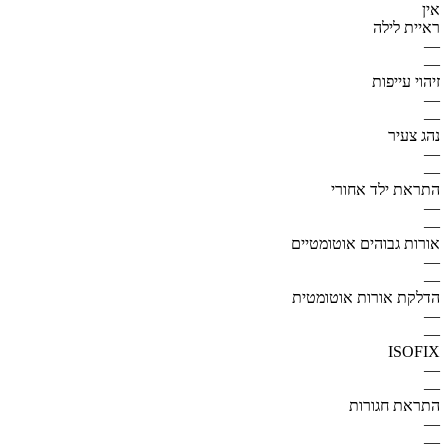
אין
ראיית לילה
—
—
זיהוי עייפות
—
—
נהג צעיר
—
—
התראת ילד אחורי
—
—
אורות גבוהים אוטומטיים
—
—
הדלקת אורות אוטומטית
—
—
ISOFIX
—
—
התראת חגורות
—
—