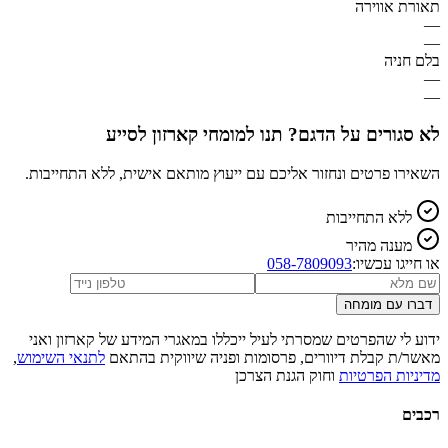
תאורת אווירה
—
—
בלם חניה
—
—
לא סגורים על הדגם? תנו למומחי קארזון לסייע
השאירו פרטים ונחזור אליכם עם ייעוץ מותאם אישית, ללא התחייבות.
ללא התחייבות
מענה מהיר
או חייגו עכשיו:
058-7809093
דברו עם מומחה
ידוע לי שהפרטים שמסרתי לעיל ייכללו במאגרי המידע של קארזון ואני
מאשר/ת קבלת דיוורים, פרסומות ופניה שיווקית בהתאם
לתנאי השימוש
,
מדיניות הפרטיות
וחוק הגנת הצרכן
רכבים