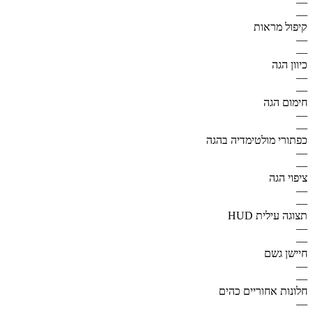
—
—
קיפול מראות
—
—
כיוון הגה
—
—
חימום הגה
—
—
כפתורי מולטימדיה בהגה
—
—
ציפוי הגה
—
—
תצוגה עילית HUD
—
—
חיישן גשם
—
—
חלונות אחוריים כהים
—