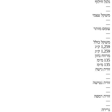
גלגל חילוף
—
—
משקל עצמי
—
—
עומס מותר
—
—
משקל כולל
1,259 ק״ג
1,259 ק״ג
מרווח גחון
135 מ״מ
135 מ״מ
זווית גישה
—
—
זווית נטישה
—
—
זווית רמפה
—
—
גרירה