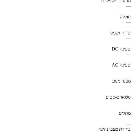
מנועים חשמליים
—
—
סוללה
—
—
טווח חשמלי
—
—
טעינה DC
—
—
טעינה AC
—
—
מבנה מנוע
—
—
סטארט-סטופ
—
—
מתלים
—
—
בחירת מצבי נהיגה