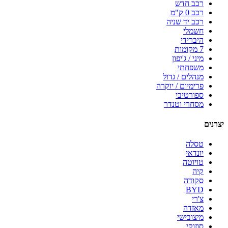
רכב חדש
רכב 0 ק"מ
רכב יד שניה
חשמלי
היברידי
7 מקומות
מיני / ג'יפון
משפחתי
מנהלים / גדול
פרימיום / יוקרה
ספורטיבי
מסחרי וטנדר
יצרנים
טסלה
יונדאי
טויוטה
קיה
סקודה
BYD
צ'רי
מאזדה
מיצובישי
סוזוקי