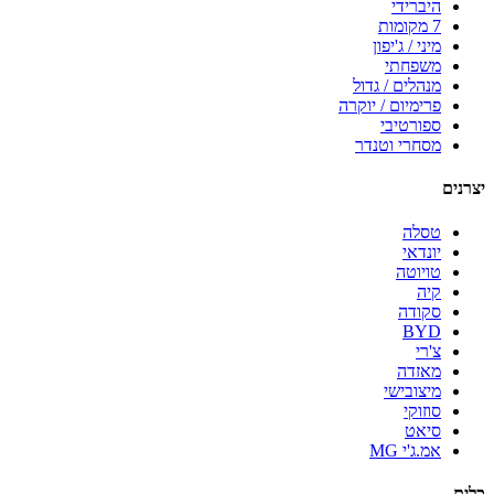
היברידי
7 מקומות
מיני / ג'יפון
משפחתי
מנהלים / גדול
פרימיום / יוקרה
ספורטיבי
מסחרי וטנדר
יצרנים
טסלה
יונדאי
טויוטה
קיה
סקודה
BYD
צ'רי
מאזדה
מיצובישי
סוזוקי
סיאט
אמ.ג'י MG
כלים