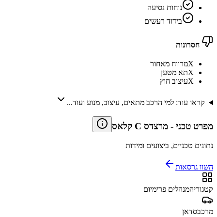
נוחות נסיעה
בידוד רעשים
חסרונות
X
מרווח מאחור
X
תא מטען
X
עיצוב חוץ
קראו עוד: למי הרכב מתאים, עיצוב, מנוע ועוד...
מפרט טכני
-
מרצדס C קלאס
נתונים טכניים, ביצועים ומידות
השוו גרסאות
קטגוריה
מנהלים פרימיום
מרכב
סדאן