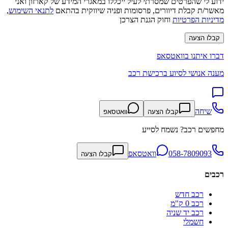
ידוע לי שהפרטים שמסרתי לעיל ייכללו במאגרי המידע של קארזון ואני
מאשר/ת קבלת דיוורים, פרסומות ופניה שיווקית בהתאם
לתנאי השימוש
,
מדיניות הפרטיות
וחוק הגנת הצרכן
קבלו הצעה
דברו איתנו בוואטסאפ
מענה אנושי לסיוע ברכישת רכב
שיחה
קבלו הצעה
וואטסאפ
מחפשים רכב? נשמח לסייע
058-7809093
וואטסאפ
קבלו הצעה
רכבים
רכב חדש
רכב 0 ק"מ
רכב יד שניה
חשמלי