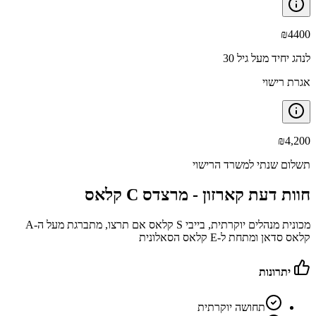
₪
4400
לנהג יחיד מעל גיל 30
אגרת רישוי
₪
4,200
תשלום שנתי למשרד הרישוי
חוות דעת קארזון -
מרצדס C קלאס
מכונית מנהלים יוקרתית, בייבי S קלאס אם תרצו, מתברגת מעל ה-A
קלאס סדאן ומתחת ל-E קלאס הסאלונית
יתרונות
תחושה יוקרתית