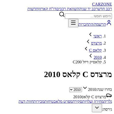
CARZONE
רכב חדש
רכב יד שניה
השוואת רכבים
דו"ח קארזון
חדשות
הרשמה/התחברות
ראשי
מרצדס
C קלאס
2010
C200 קלאסיק דיזל
מרצדס C קלאס
2010
בחרו שנה:
2010
מרצדס C קלאס
2010
גלריה
מחירון ועלויות
סקירה
מפרט מלא
בטיחות
מכירות
חוות דעת
גירסה: