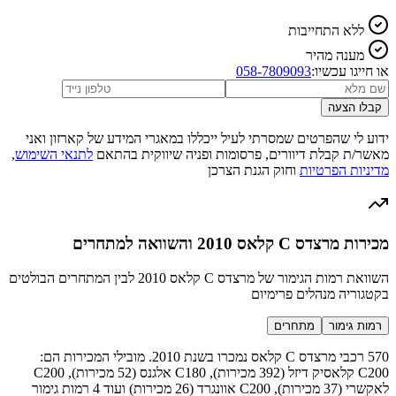
ללא התחייבות
מענה מהיר
או חייגו עכשיו:
058-7809093
קבלו הצעה
ידוע לי שהפרטים שמסרתי לעיל ייכללו במאגרי המידע של קארזון ואני
מאשר/ת קבלת דיוורים, פרסומות ופניה שיווקית בהתאם
לתנאי השימוש
,
מדיניות הפרטיות
וחוק הגנת הצרכן
מכירות מרצדס C קלאס 2010 והשוואה למתחרים
השוואת רמות הגימור של מרצדס C קלאס 2010 לבין המתחרים הבולטים
בקטגוריה מנהלים פרימיום
רמות גימור
מתחרים
570 רכבי מרצדס C קלאס נמכרו בשנת 2010. מובילי המכירות הם:
C200 קלאסיק דיזל (392 מכירות), C180 אלגנס (52 מכירות), C200
לאקשרי (37 מכירות), C200 אוונגרד (26 מכירות) ועוד 4 רמות גימור