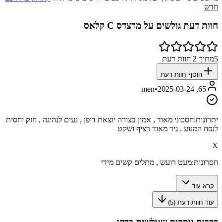
חדש
חוות דעת גולשים על
מרצדס C קלאס
5
מתוך
2
חוות דעת
הוסף חוות דעת
•
2025-03-24
65, men
יתרונות:
חסכוני מאוד , אמין בצורה יוצאת דופן , נעים לנהיגה , חזק יחסית
לנפח המנוע , גיר מאוד רציף ושקט
X
חסרונות:
מעט רועש , מתלים קשים מידי
קרא עוד
עוד חוות דעת (
5
)