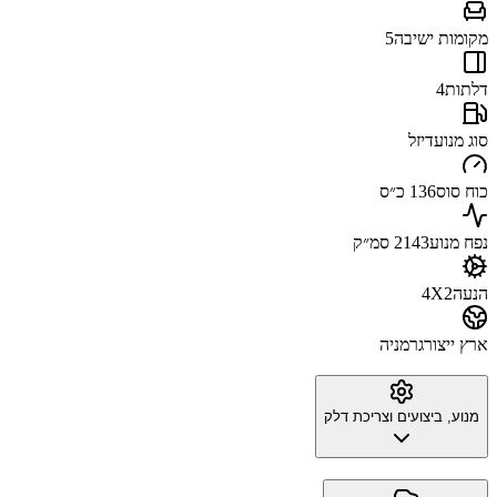
מקומות ישיבה
5
דלתות
4
סוג מנוע
דיזל
כוח סוס
136 כ״ס
נפח מנוע
2143 סמ״ק
הנעה
4X2
ארץ ייצור
גרמניה
מנוע, ביצועים וצריכת דלק