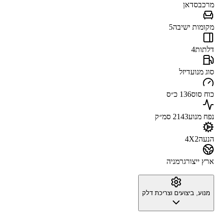
מרכב
סדאן
מקומות ישיבה
5
דלתות
4
סוג מנוע
דיזל
כוח סוס
136 כ״ס
נפח מנוע
2143 סמ״ק
הנעה
4X2
ארץ ייצור
גרמניה
מנוע, ביצועים וצריכת דלק