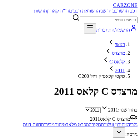
CARZONE
רכב חדש
רכב יד שניה
השוואת רכבים
דו"ח קארזון
חדשות
הרשמה/התחברות
ראשי
מרצדס
C קלאס
2011
C200 טקסי קלאסיק דיזל
מרצדס C קלאס
2011
בחרו שנה:
2011
מרצדס C קלאס
2011
גלריה
מחירון ועלויות
סקירה
מפרט מלא
בטיחות
מכירות
חוות דעת
גירסה: