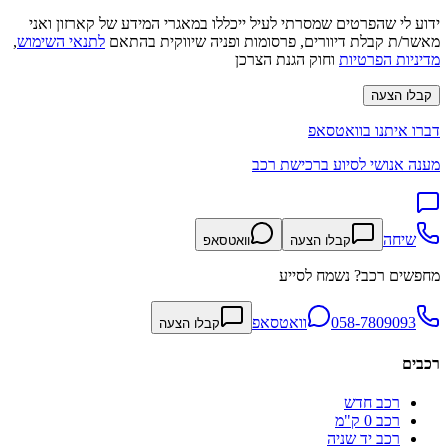
ידוע לי שהפרטים שמסרתי לעיל ייכללו במאגרי המידע של קארזון ואני
מאשר/ת קבלת דיוורים, פרסומות ופניה שיווקית בהתאם
לתנאי השימוש
,
מדיניות הפרטיות
וחוק הגנת הצרכן
קבלו הצעה
דברו איתנו בוואטסאפ
מענה אנושי לסיוע ברכישת רכב
שיחה
קבלו הצעה
וואטסאפ
מחפשים רכב? נשמח לסייע
058-7809093
וואטסאפ
קבלו הצעה
רכבים
רכב חדש
רכב 0 ק"מ
רכב יד שניה