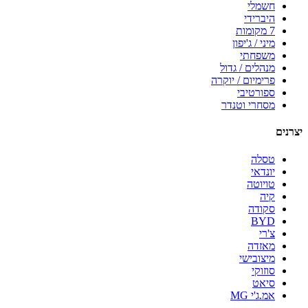
חשמלי
היברידי
7 מקומות
מיני / ג'יפון
משפחתי
מנהלים / גדול
פרימיום / יוקרה
ספורטיבי
מסחרי וטנדר
יצרנים
טסלה
יונדאי
טויוטה
קיה
סקודה
BYD
צ'רי
מאזדה
מיצובישי
סוזוקי
סיאט
אמ.ג'י MG