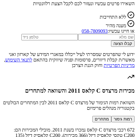
השאירו פרטים עכשיו ונעזור לכם לקבל הצעת רלוונטיות
ללא התחייבות
מענה מהיר
או חייגו עכשיו:
058-7809093
קבלו הצעה
ידוע לי שהפרטים שמסרתי לעיל ייכללו במאגרי המידע של קארזון ואני
מאשר/ת קבלת דיוורים, פרסומות ופניה שיווקית בהתאם
לתנאי השימוש
,
מדיניות הפרטיות
וחוק הגנת הצרכן
מכירות מרצדס C קלאס 2011 והשוואה למתחרים
השוואת רמות הגימור של מרצדס C קלאס 2011 לבין המתחרים הבולטים
בקטגוריה מנהלים פרימיום
רמות גימור
מתחרים
672 רכבי מרצדס C קלאס נמכרו בשנת 2011. מובילי המכירות הם:
C200 טקסי קלאסיק דיזל (366 מכירות), C200 קלאסיק דיזל (135