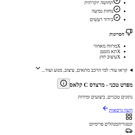
תחושה יוקרתית
נוחות נסיעה
בידוד רעשים
חסרונות
X
מרווח מאחור
X
תא מטען
X
עיצוב חוץ
קראו עוד: למי הרכב מתאים, עיצוב, מנוע ועוד...
מפרט טכני
-
מרצדס C קלאס
נתונים טכניים, ביצועים ומידות
השוו גרסאות
קטגוריה
מנהלים פרימיום