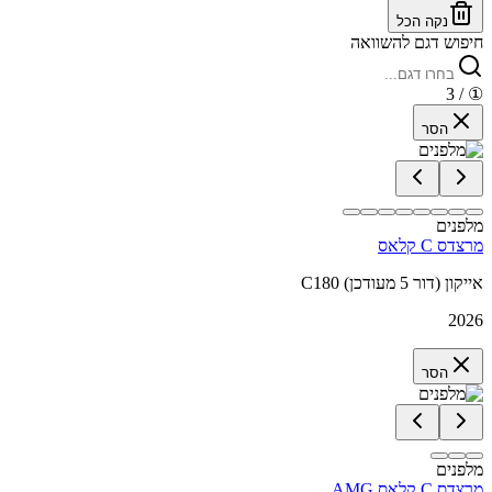
נקה הכל
חיפוש דגם להשוואה
/ 3
①
הסר
מלפנים
מרצדס C קלאס
C180 אייקון (דור 5 מעודכן)
2026
הסר
מלפנים
מרצדס C קלאס AMG