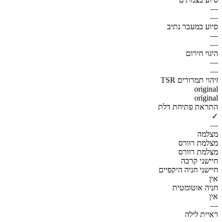
—
—
סיוע במעבר נתיב
—
—
היגוי חירום
—
—
זיהוי תמרורים TSR
original
original
התראת פתיחת דלת
✓
—
מצלמה
מצלמת רוורס
מצלמת רוורס
חיישני קרבה
חיישני חניה היקפיים
אין
חניה אוטומטית
אין
—
ראיית לילה