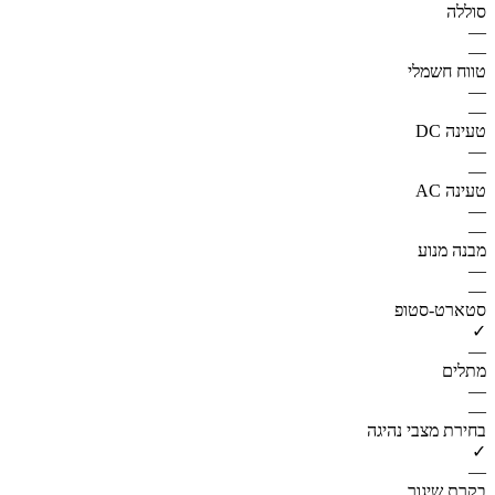
סוללה
—
—
טווח חשמלי
—
—
טעינה DC
—
—
טעינה AC
—
—
מבנה מנוע
—
—
סטארט-סטופ
✓
—
מתלים
—
—
בחירת מצבי נהיגה
✓
—
בקרת שיגור