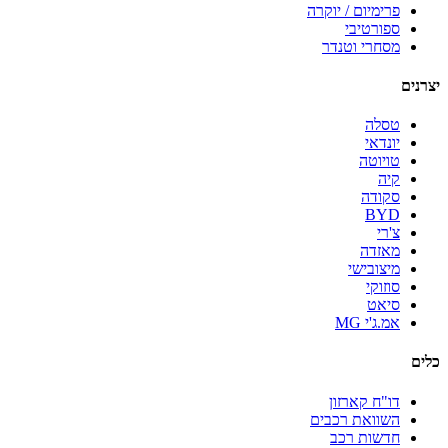
פרימיום / יוקרה
ספורטיבי
מסחרי וטנדר
יצרנים
טסלה
יונדאי
טויוטה
קיה
סקודה
BYD
צ'רי
מאזדה
מיצובישי
סוזוקי
סיאט
אמ.ג'י MG
כלים
דו"ח קארזון
השוואת רכבים
חדשות רכב