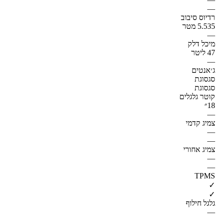
—
רדיוס סיבוב
5.535 מטר
—
מיכל דלק
47 ליטר
—
ג׳אנטים
סגסוגת
סגסוגת
קוטר גלגלים
18״
—
צמיג קדמי
—
—
צמיג אחורי
—
—
TPMS
✓
✓
גלגל חילוף
—