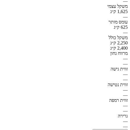
—
משקל עצמי
1,625 ק״ג
—
עומס מותר
625 ק״ג
—
משקל כולל
2,250 ק״ג
2,400 ק״ג
מרווח גחון
—
—
זווית גישה
—
—
זווית נטישה
—
—
זווית רמפה
—
—
גרירה
—
—