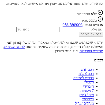
השאירו פרטים ונחזור אליכם עם ייעוץ מותאם אישית, ללא התחייבות.
ללא התחייבות
מענה מהיר
או חייגו עכשיו:
058-7809093
דברו עם מומחה
ידוע לי שהפרטים שמסרתי לעיל ייכללו במאגרי המידע של קארזון ואני
מאשר/ת קבלת דיוורים, פרסומות ופניה שיווקית בהתאם
לתנאי השימוש
,
מדיניות הפרטיות
וחוק הגנת הצרכן
רכבים
רכב חדש
רכב 0 ק"מ
רכבים למכירה
חשמלי
היברידי
7 מקומות
מיני / ג'יפון
משפחתי
מנהלים / גדול