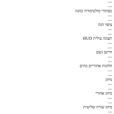
—
—
כפתורי מולטימדיה בהגה
—
—
ציפוי הגה
—
—
תצוגה עילית HUD
—
—
חיישן גשם
—
—
חלונות אחוריים כהים
—
—
מיזוג
—
—
מיזוג אחורי
—
—
מיזוג שורה שלישית
—