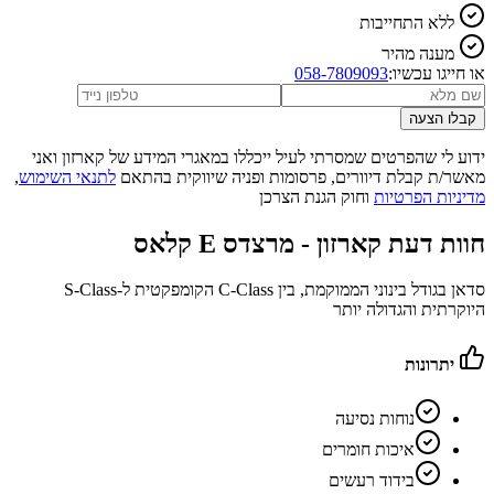
ללא התחייבות
מענה מהיר
או חייגו עכשיו:
058-7809093
קבלו הצעה
ידוע לי שהפרטים שמסרתי לעיל ייכללו במאגרי המידע של קארזון ואני
מאשר/ת קבלת דיוורים, פרסומות ופניה שיווקית בהתאם
לתנאי השימוש
,
מדיניות הפרטיות
וחוק הגנת הצרכן
חוות דעת קארזון -
מרצדס E קלאס
סדאן בגודל בינוני הממוקמת, בין C‑Class הקומפקטית ל‑S‑Class
היוקרתית והגדולה יותר
יתרונות
נוחות נסיעה
איכות חומרים
בידוד רעשים