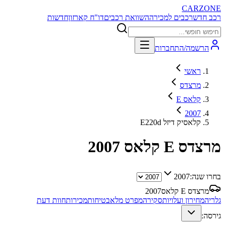
CARZONE
רכב חדש
רכבים למכירה
השוואת רכבים
דו"ח קארזון
חדשות
הרשמה/התחברות
ראשי
מרצדס
E קלאס
2007
E220d קלאסיק דיזל
מרצדס E קלאס
2007
בחרו שנה:
2007
מרצדס E קלאס
2007
גלריה
מחירון ועלויות
סקירה
מפרט מלא
בטיחות
מכירות
חוות דעת
גירסה: