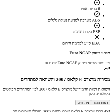
6 כריות אוויר
ABS מערכת למניעת נעילת גלגלים
ESP בקרת יציבות
EBA סיוע לבלימת חירום
מבחני ריסוק Euro NCAP
אין נתוני מבחני ריסוק Euro NCAP לדגם זה
מכירות מרצדס E קלאס 2007 והשוואה למתחרים
השוואת רמות הגימור של מרצדס E קלאס 2007 לבין המתחרים הבולטים
בקטגוריה סלון
רמות גימור
מתחרים
453 רכבי מרצדס E קלאס נמכרו בשנת 2007. מובילי המכירות הם: