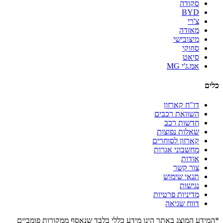
סקודה
BYD
צ'רי
מאזדה
מיצובישי
סוזוקי
סיאט
אמ.ג'י MG
כלים
דו"ח קארזון
השוואת רכבים
חדשות רכב
שאלות נפוצות
קארזון לסוחרים
מחשבוני אגרות
אודות
צור קשר
תנאי שימוש
נגישות
מדיניות פרטיות
דווח שגיאה
*המידע המוצג באתר הינו מידע כללי בלבד שנאסף ממקורות פומביים