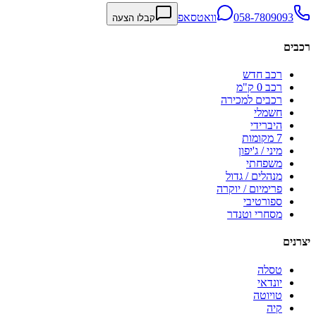
058-7809093
וואטסאפ
קבלו הצעה
רכבים
רכב חדש
רכב 0 ק"מ
רכבים למכירה
חשמלי
היברידי
7 מקומות
מיני / ג'יפון
משפחתי
מנהלים / גדול
פרימיום / יוקרה
ספורטיבי
מסחרי וטנדר
יצרנים
טסלה
יונדאי
טויוטה
קיה