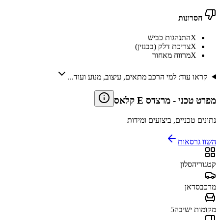
חסרונות
X
התנהגות כביש
X
צריכת דלק (בבנזין)
X
מרווח מאחור
קראו עוד: למי הרכב מתאים, עיצוב, מנוע ועוד...
מפרט טכני
-
מרצדס E קלאס
נתונים טכניים, ביצועים ומידות
השוו גרסאות
קטגוריה
סלון
מרכב
סדאן
מקומות ישיבה
5