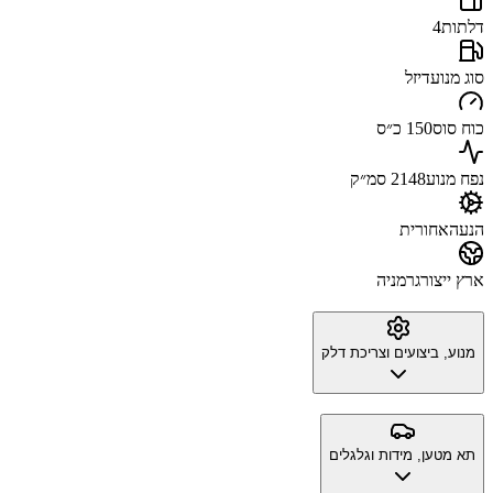
דלתות
4
סוג מנוע
דיזל
כוח סוס
150 כ״ס
נפח מנוע
2148 סמ״ק
הנעה
אחורית
ארץ ייצור
גרמניה
מנוע, ביצועים וצריכת דלק
תא מטען, מידות וגלגלים