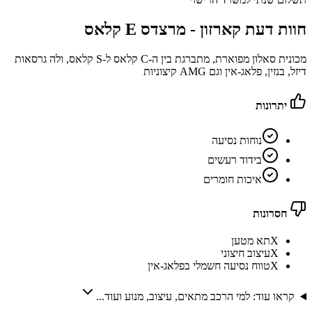
חוות דעת קארזון -
מרצדס E קלאס
מכונית סאלון מפוארת, מתברגת בין ה-C קלאס ל-S קלאס, ולה גרסאות
דיזל, בנזין, פלאג-אין וגם AMG קיצוניות
יתרונות
נוחות נסיעה
בידוד רעשים
איכות חומרים
חסרונות
X
תא מטען
X
עיצוב חיצוני
X
טווח נסיעה חשמלי בפלאג-אין
קראו עוד: למי הרכב מתאים, עיצוב, מנוע ועוד...