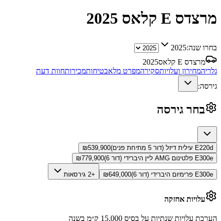
מרצדס E קלאס
2025
בחרו שנה:
2025
מרצדס E קלאס
2025
גלריה
מחירון ועלויות
סקירה
מפרט מלא
בטיחות
מכירות
חוות דעת
גירסה:
בחר גירסה
E220d עילית דיזל (דור 5 מתיחת פנים)
539,900
₪
E300e פלטינום AMG ליין היברידי (דור 6)
779,900
₪
E300e פרימיום היברידי (דור 6)
649,000
₪
+2 גירסאות
עלויות אחזקה
הערכת עלויות שנתיות על בסיס 15,000 ק״מ בשנה