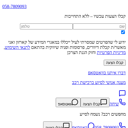
058-7809093
קבלו הצעות עכשיו – ללא התחייבות
ידוע לי שהפרטים שמסרתי לעיל ייכללו במאגרי המידע של קארזון ואני
מאשר/ת קבלת דיוורים, פרסומות ופניה שיווקית בהתאם
לתנאי השימוש
,
מדיניות הפרטיות
וחוק הגנת הצרכן
קבלו הצעה
דברו איתנו בוואטסאפ
מענה אנושי לסיוע ברכישת רכב
שיחה
קבלו הצעה
וואטסאפ
מחפשים רכב? נשמח לסייע
058-7809093
וואטסאפ
קבלו הצעה