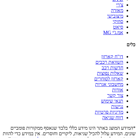
צ'רי
מאזדה
מיצובישי
סוזוקי
סיאט
אמ.ג'י MG
כלים
דו"ח קארזון
השוואת רכבים
חדשות רכב
שאלות נפוצות
קארזון לסוחרים
מחשבוני אגרות
אודות
צור קשר
תנאי שימוש
נגישות
מדיניות פרטיות
דווח שגיאה
*המידע המוצג באתר הינו מידע כללי בלבד שנאסף ממקורות פומביים
שונים. המידע עלול להכיל שגיאות, ליקויים וחוסרים. אין במידע כדי להוות