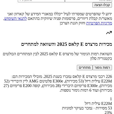
קבלו הצעה
ידוע לי שהפרטים שמסרתי לעיל ייכללו במאגרי המידע של קארזון ואני
מאשר/ת קבלת דיוורים, פרסומות ופניה שיווקית בהתאם
לתנאי השימוש
,
מדיניות הפרטיות
וחוק הגנת הצרכן
מכירות מרצדס E קלאס 2025 והשוואה למתחרים
השוואת רמות הגימור של מרצדס E קלאס 2025 לבין המתחרים הבולטים
בקטגוריה סלון
רמות גימור
מתחרים
226 רכבי מרצדס E קלאס נמכרו בשנת 2025. מובילי המכירות הם:
E220d עילית דיזל (53 מכירות), E300e פלטינום AMG ליין היברידי (52
מכירות), E300e פרימיום היברידי (28 מכירות), קופה E200 פרימיום (27
מכירות) ועוד 6 רמות גימור נוספות.
1
E220d עילית דיזל
53 מסירות · נמכר בעיקר למוניות
23
%