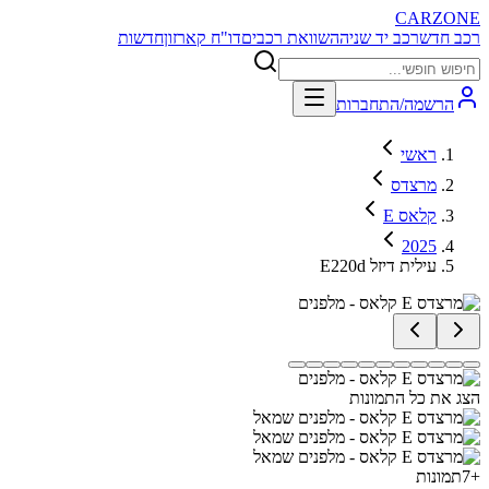
CARZONE
רכב חדש
רכב יד שניה
השוואת רכבים
דו"ח קארזון
חדשות
הרשמה/התחברות
ראשי
מרצדס
E קלאס
2025
E220d עילית דיזל
הצג את כל התמונות
+
7
תמונות