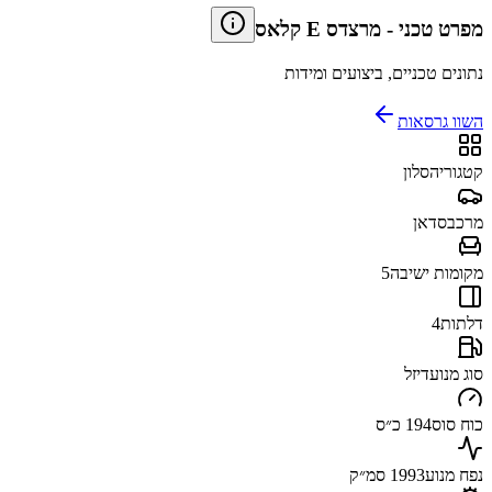
מפרט טכני
-
מרצדס E קלאס
נתונים טכניים, ביצועים ומידות
השוו גרסאות
קטגוריה
סלון
מרכב
סדאן
מקומות ישיבה
5
דלתות
4
סוג מנוע
דיזל
כוח סוס
194 כ״ס
נפח מנוע
1993 סמ״ק