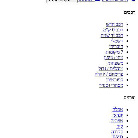
רכבים
רכב חדש
רכב 0 ק"מ
רכב יד שניה
חשמלי
היברידי
7 מקומות
מיני / ג'יפון
משפחתי
מנהלים / גדול
פרימיום / יוקרה
ספורטיבי
מסחרי וטנדר
יצרנים
טסלה
יונדאי
טויוטה
קיה
סקודה
BYD