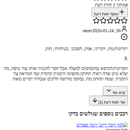
4
מתוך
1
חוות דעת
הוסף חוות דעת
•
2026-01-24
56, men
יתרונות:
נוח, יוקרתי, אמין, חסכוני, בטיחותי, חזק.
X
חסרונות:
הכיסא במקסימום למעלה אבל חסר להגביה אותו עוד טיפה, מה
שלא נותן שדה ראיה תחתון מהפינה הימנית קדמית ועד המראה צד
הימנית. שטח תחתון מת. במוסך מורשה חלקים ועבודה יקרים מאוד.
קרא עוד
עוד חוות דעת (
1
)
רכבים נוספים שגולשים בדקו