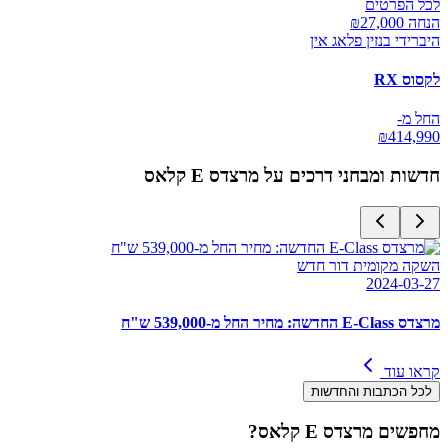
לכל הפרטים
הנחה ₪
27,000
היברידי בנזין פלאג אין
לקסוס RX
החל מ-
₪
414,990
חדשות ומבחני דרכים על
מרצדס E קלאס
השקה מקומית דור חדש
2024-03-27
מרצדס E-Class החדשה: מחיר החל מ-539,000 ש"ח
קראו עוד
לכל הכתבות והחדשות
מחפשים
מרצדס E קלאס
?