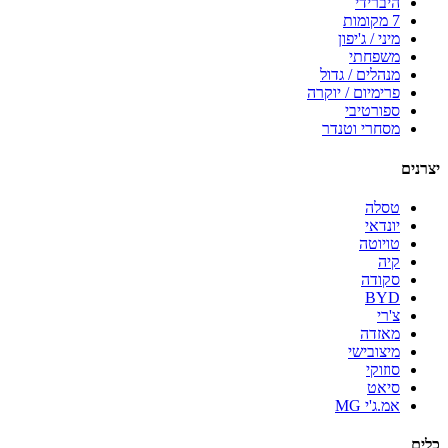
היברידי
7 מקומות
מיני / ג'יפון
משפחתי
מנהלים / גדול
פרימיום / יוקרה
ספורטיבי
מסחרי וטנדר
יצרנים
טסלה
יונדאי
טויוטה
קיה
סקודה
BYD
צ'רי
מאזדה
מיצובישי
סוזוקי
סיאט
אמ.ג'י MG
כלים