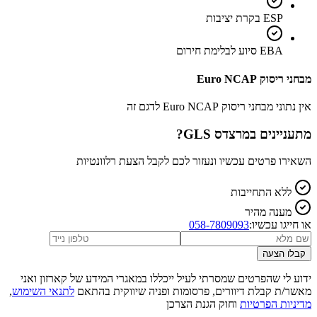
ESP בקרת יציבות
EBA סיוע לבלימת חירום
מבחני ריסוק Euro NCAP
אין נתוני מבחני ריסוק Euro NCAP לדגם זה
מתעניינים ב
מרצדס GLS
?
השאירו פרטים עכשיו ונעזור לכם לקבל הצעת רלוונטיות
ללא התחייבות
מענה מהיר
או חייגו עכשיו:
058-7809093
קבלו הצעה
ידוע לי שהפרטים שמסרתי לעיל ייכללו במאגרי המידע של קארזון ואני
מאשר/ת קבלת דיוורים, פרסומות ופניה שיווקית בהתאם
לתנאי השימוש
,
מדיניות הפרטיות
וחוק הגנת הצרכן