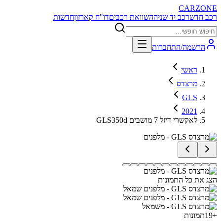
CARZONE
רכב חדש
רכב יד שניה
השוואת רכבים
דו"ח קארזון
חדשות
הרשמה/התחברות
ראשי
מרצדס
GLS
2021
GLS350d לאקשרי דיזל 7 מושבים
הצג את כל התמונות
+
19
תמונות