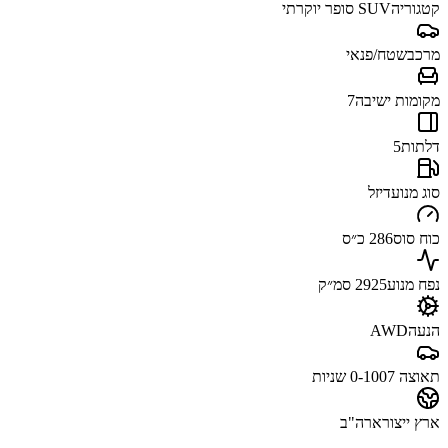
קטגוריה
SUV סופר יוקרתי
מרכב
שטח/פנאי
מקומות ישיבה
7
דלתות
5
סוג מנוע
דיזל
כוח סוס
286 כ״ס
נפח מנוע
2925 סמ״ק
הנעה
AWD
תאוצה 0-100
7 שניות
ארץ ייצור
ארה"ב