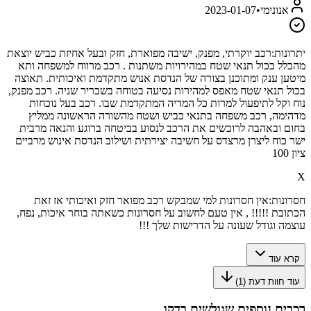
אנונימי
•
2023-01-07
יתרונות:
רכב יוקרתי, מפנק, ישיבה מפוארת, חזק ובעל אחיזת כביש יוצאת
מהכלל בכול תנאי שטח במהירויות משתנות . רכב מרווח למשפחה ותא
מיטען ענק ומתוכנן בצורה של הנדסת אנוש מתקדמת ואיכותית. תאוצה
בכול תנאי שטח מאפס למהירות נסיעה בטוחה בשבריר שניה. רכב מפנק,
נוח וקל לתיפעול למרות כל המדיה המתקדמת שבו. רכב בעל נוכחות
מדהימה, רכב משפחה בתנאי כביש ושטח מהשורה הראשונה ממליץ
בחום ובאהבה לרוכשים את הרכב לנסוע בביטחה ברוגע והנאה מרבית
ישר כוח ליצרן מרצדס על חשיבה יצירתית ושילוב הנדסת אינוש מרביים
ציון 100
X
חסרונות:
אין חסרונות למי שמבקש רכב מפואר חזק ואיכותי אז זאת
הכתובת !!!!! , אין טעם לחשוב על חסרונות כשאתה בוחר איכות, נפח,
עוצמה וגודל שעונה על הדרישות שלך !!!
קרא עוד
עוד חוות דעת (
1
)
רכבים נוספים שגולשים בדקו