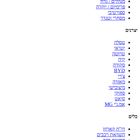
מנהלים / גדול
פרימיום / יוקרה
ספורטיבי
מסחרי וטנדר
יצרנים
טסלה
יונדאי
טויוטה
קיה
סקודה
BYD
צ'רי
מאזדה
מיצובישי
סוזוקי
סיאט
אמ.ג'י MG
כלים
דו"ח קארזון
השוואת רכבים