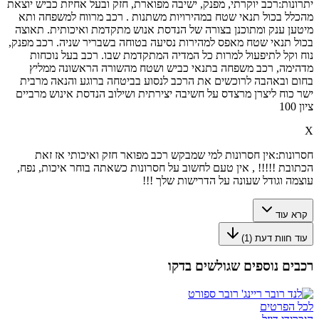
יתרונות:
רכב יוקרתי, מפנק, ישיבה מפוארת, חזק ובעל אחיזת כביש יוצאת
מהכלל בכול תנאי שטח במהירויות משתנות . רכב מרווח למשפחה ותא
מיטען ענק ומתוכנן בצורה של הנדסת אנוש מתקדמת ואיכותית. תאוצה
בכול תנאי שטח מאפס למהירות נסיעה בטוחה בשבריר שניה. רכב מפנק,
נוח וקל לתיפעול למרות כל המדיה המתקדמת שבו. רכב בעל נוכחות
מדהימה, רכב משפחה בתנאי כביש ושטח מהשורה הראשונה ממליץ
בחום ובאהבה לרוכשים את הרכב לנסוע בביטחה ברוגע והנאה מרבית
ישר כוח ליצרן מרצדס על חשיבה יצירתית ושילוב הנדסת אינוש מרביים
ציון 100
X
חסרונות:
אין חסרונות למי שמבקש רכב מפואר חזק ואיכותי אז זאת
הכתובת !!!!! , אין טעם לחשוב על חסרונות כשאתה בוחר איכות, נפח,
עוצמה וגודל שעונה על הדרישות שלך !!!
קרא עוד
עוד חוות דעת (
1
)
רכבים נוספים שגולשים בדקו
לכל הפרטים