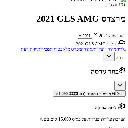
+
19
תמונות
מרצדס GLS AMG
2021
בחרו שנה:
2021
מרצדס GLS AMG
2021
גלריה
מחירון ועלויות
סקירה
מפרט מלא
בטיחות
מכירות
חוות דעת
גירסה:
בחר גירסה
GLS63 אדישן 7 מושבים (דור 3)
1,390,000
₪
עלויות אחזקה
הערכת עלויות שנתיות על בסיס 15,000 ק״מ בשנה