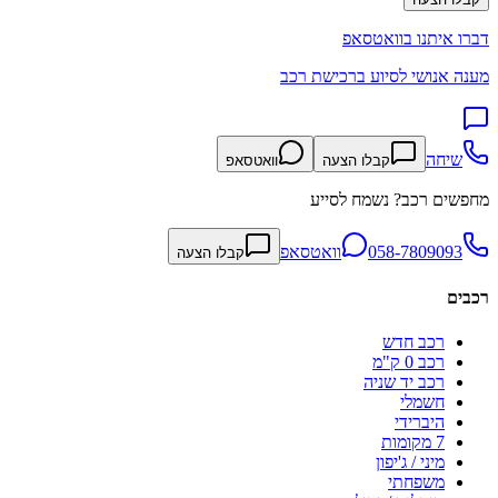
דברו איתנו בוואטסאפ
מענה אנושי לסיוע ברכישת רכב
שיחה
קבלו הצעה
וואטסאפ
מחפשים רכב? נשמח לסייע
058-7809093
וואטסאפ
קבלו הצעה
רכבים
רכב חדש
רכב 0 ק"מ
רכב יד שניה
חשמלי
היברידי
7 מקומות
מיני / ג'יפון
משפחתי