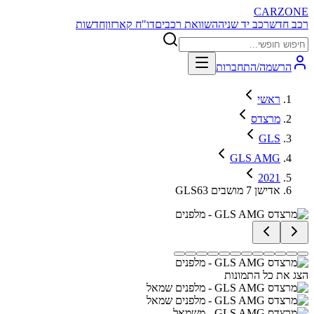
CARZONE
רכב חדש
רכב יד שניה
השוואת רכבים
דו"ח קארזון
חדשות
הרשמה/התחברות
ראשי
מרצדס
GLS
GLS AMG
2021
GLS63 אדישן 7 מושבים
הצג את כל התמונות