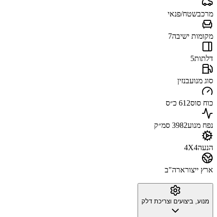
מרכב
שטח/פנאי
מקומות ישיבה
7
דלתות
5
סוג מנוע
בנזין
כוח סוס
612 כ״ס
נפח מנוע
3982 סמ״ק
הנעה
4X4
ארץ ייצור
ארה"ב
מנוע, ביצועים וצריכת דלק