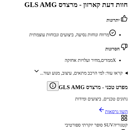
חוות דעת קארזון -
מרצדס GLS AMG
יתרונות
מרווח ונוחות נסיעה, ביצועים ונכוחות עוצמתית
חסרונות
X
ממדים,מחיר ועלויות אחזקה
קראו עוד: למי הרכב מתאים, עיצוב, מנוע ועוד...
מפרט טכני
-
מרצדס GLS AMG
נתונים טכניים, ביצועים ומידות
השוו גרסאות
קטגוריה
SUV סופר יוקרתי ספורטיבי