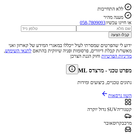
ללא התחייבות
מענה מהיר
או חייגו עכשיו:
058-7809093
קבלו הצעה
ידוע לי שהפרטים שמסרתי לעיל ייכללו במאגרי המידע של קארזון ואני
מאשר/ת קבלת דיוורים, פרסומות ופניה שיווקית בהתאם
לתנאי השימוש
,
מדיניות הפרטיות
וחוק הגנת הצרכן
מפרט טכני
-
מרצדס ML
נתונים טכניים, ביצועים ומידות
השוו גרסאות
קטגוריה
SUV גדול יוקרה
מרכב
קרוסאובר