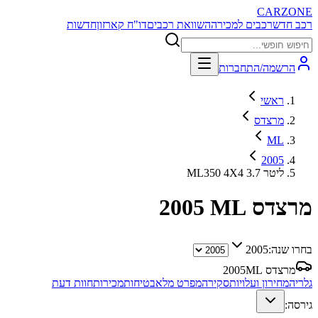
CARZONE
רכב חדש
רכבים למכירה
השוואת רכבים
דו"ח קארזון
חדשות
הרשמה/התחברות
ראשי
מרצדס
ML
2005
ML350 4X4 3.7 ליטר
מרצדס ML
2005
בחרו שנה:
2005
מרצדס ML
2005
גלריה
מחירון ועלויות
סקירה
מפרט מלא
בטיחות
מכירות
חוות דעת
גירסה: