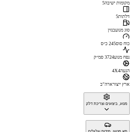
מקומות ישיבה
5
דלתות
5
סוג מנוע
בנזין
כוח סוס
245 כ״ס
נפח מנוע
3724 סמ״ק
הנעה
4X4
ארץ ייצור
ארה"ב
מנוע, ביצועים וצריכת דלק
תא מטען, מידות וגלגלים