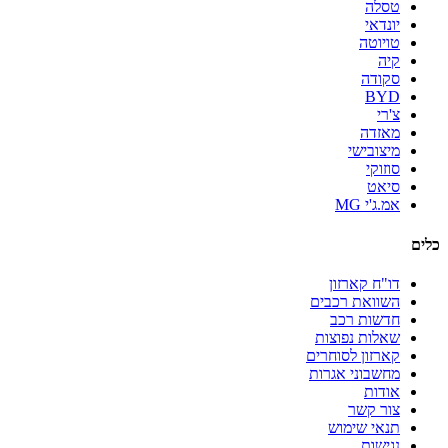
טסלה
יונדאי
טויוטה
קיה
סקודה
BYD
צ'רי
מאזדה
מיצובישי
סוזוקי
סיאט
אמ.ג'י MG
כלים
דו"ח קארזון
השוואת רכבים
חדשות רכב
שאלות נפוצות
קארזון לסוחרים
מחשבוני אגרות
אודות
צור קשר
תנאי שימוש
נגישות