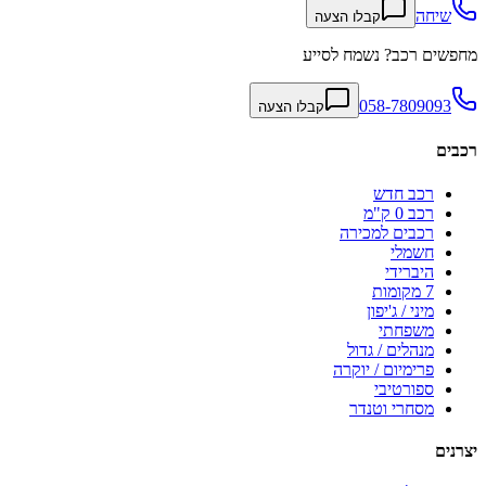
שיחה
קבלו הצעה
מחפשים רכב? נשמח לסייע
058-7809093
קבלו הצעה
רכבים
רכב חדש
רכב 0 ק"מ
רכבים למכירה
חשמלי
היברידי
7 מקומות
מיני / ג'יפון
משפחתי
מנהלים / גדול
פרימיום / יוקרה
ספורטיבי
מסחרי וטנדר
יצרנים