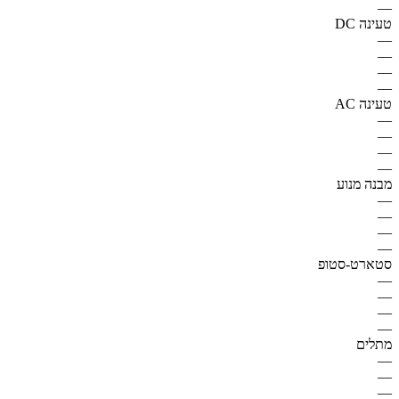
—
טעינה DC
—
—
—
—
טעינה AC
—
—
—
—
מבנה מנוע
—
—
—
—
סטארט-סטופ
—
—
—
—
מתלים
—
—
—