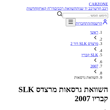
CARZONE
רכב חדש
רכב יד שניה
השוואת רכבים
דו"ח קארזון
חדשות
הרשמה/התחברות
ראשי
מרצדס SLK דור 2
SLK קבריו
2007
השוואת גרסאות
השוואת גרסאות
מרצדס SLK
קבריו 2007