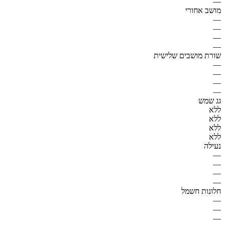
—
מושב אחורי
—
—
—
—
שורת מושבים שלישית
—
—
—
—
גג שמש
ללא
ללא
ללא
ללא
נעילה
—
—
—
—
חלונות חשמל
—
—
—