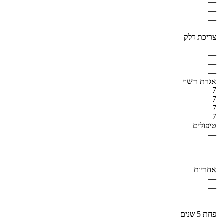
—
—
—
—
צריכת דלק
—
—
—
—
אגרת רישוי
7
7
7
7
טיפולים
—
—
—
—
אחריות
—
—
—
—
פחת 5 שנים