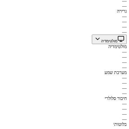
—
—
גרירה
—
—
—
—
מולטימדיה
מולטימדיה
—
—
—
—
מערכת שמע
—
—
—
—
חיבור סלולרי
—
—
—
—
בלוטות׳