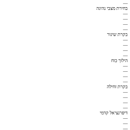
—
בחירת מצבי נהיגה
—
—
—
—
בקרת שיגור
—
—
—
—
הילוך כוח
—
—
—
—
בקרת זחילה
—
—
—
—
דיפרנציאל קדמי
—
—
—