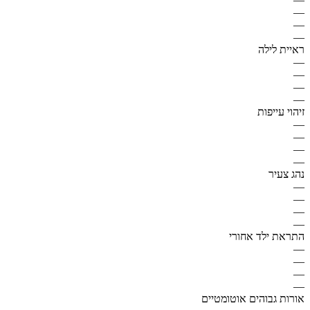
—
—
—
ראיית לילה
—
—
—
—
זיהוי עייפות
—
—
—
—
נהג צעיר
—
—
—
—
התראת ילד אחורי
—
—
—
—
אורות גבוהים אוטומטיים