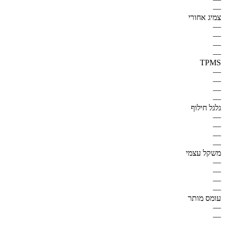
—
צמיג אחורי
—
—
—
—
TPMS
—
—
—
—
גלגל חילוף
—
—
—
—
משקל עצמי
—
—
—
—
עומס מותר
—
—