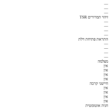
—
—
—
זיהוי תמרורים TSR
—
—
—
—
התראת פתיחת דלת
—
—
—
—
מצלמה
אין
אין
אין
אין
חיישני קרבה
אין
אין
אין
אין
חניה אוטומטית
—