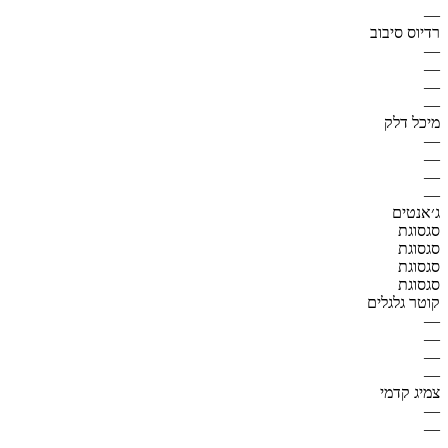
—
רדיוס סיבוב
—
—
—
—
מיכל דלק
—
—
—
—
ג׳אנטים
סגסוגת
סגסוגת
סגסוגת
סגסוגת
קוטר גלגלים
—
—
—
—
צמיג קדמי
—
—
—