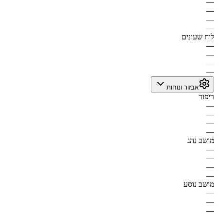
—
—
—
—
לוח שעונים
—
—
—
—
אבזור ונוחות
ריפוד
—
—
—
—
מושב נהג
—
—
—
—
מושב נוסע
—
—
—