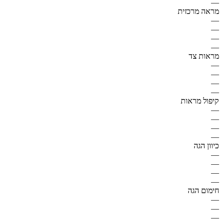
—
מראה מרכזית
—
—
—
—
מראות צד
—
—
—
—
קיפול מראות
—
—
—
—
כיוון הגה
—
—
—
—
חימום הגה
—
—
—