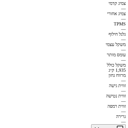
צמיג קדמי
—
צמיג אחורי
—
TPMS
—
גלגל חילוף
—
משקל עצמי
—
עומס מותר
—
משקל כולל
1,935 ק״ג
מרווח גחון
—
זווית גישה
—
זווית נטישה
—
זווית רמפה
—
גרירה
—