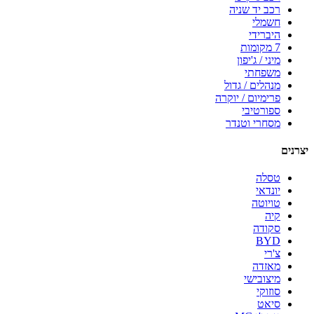
רכב יד שניה
חשמלי
היברידי
7 מקומות
מיני / ג'יפון
משפחתי
מנהלים / גדול
פרימיום / יוקרה
ספורטיבי
מסחרי וטנדר
יצרנים
טסלה
יונדאי
טויוטה
קיה
סקודה
BYD
צ'רי
מאזדה
מיצובישי
סוזוקי
סיאט