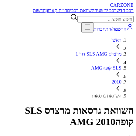
CARZONE
רכב חדש
רכב יד שניה
השוואת רכבים
דו"ח קארזון
חדשות
הרשמה/התחברות
ראשי
מרצדס SLS AMG דור 1
SLS קופהAMG
2010
השוואת גרסאות
השוואת גרסאות
מרצדס SLS
קופהAMG 2010