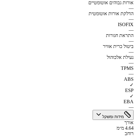
אורות גבוהים אוטומטיים
—
הדלקת אורות אוטומטית
—
ISOFIX
—
התראת חגורות
—
ביטול כרית אוויר
—
נעילת אלכוהול
—
TPMS
—
ABS
✓
ESP
✓
EBA
—
מידות ומשקל
אורך
4.64 מ״מ
רוחב