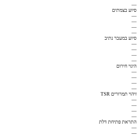
—
סיוע בצמתים
—
—
—
—
סיוע במעבר נתיב
—
—
—
—
היגוי חירום
—
—
—
—
זיהוי תמרורים TSR
—
—
—
—
התראת פתיחת דלת
—
—
—