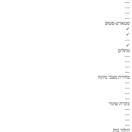
—
—
—
—
סטארט-סטופ
✓
✓
—
✓
מתלים
—
—
—
—
בחירת מצבי נהיגה
—
—
—
—
בקרת שיגור
—
—
—
—
הילוך כוח