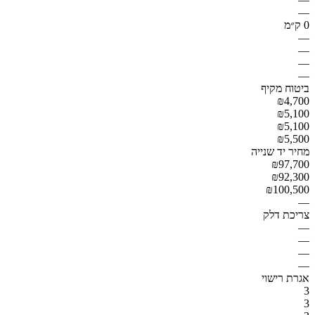
—
0 ק״מ
—
—
—
—
ביטוח מקיף
₪4,700
₪5,100
₪5,100
₪5,500
מחיר יד שנייה
₪97,700
₪92,300
₪100,500
—
צריכת דלק
—
—
—
—
אגרת רישוי
3
3