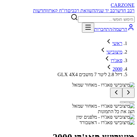
CARZONE
רכב חדש
רכב יד שניה
השוואת רכבים
דו"ח קארזון
חדשות
הרשמה/התחברות
ראשי
מיצובישי
פאג'רו
2000
GLX 4X4 דיזל 2.8 ליטר 7 מושבים
הצג את כל התמונות