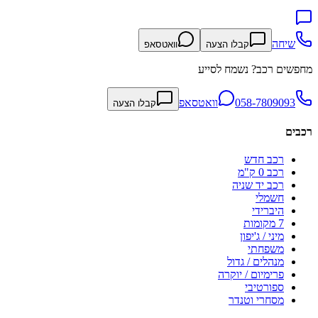
שיחה
קבלו הצעה
וואטסאפ
מחפשים רכב? נשמח לסייע
058-7809093
וואטסאפ
קבלו הצעה
רכבים
רכב חדש
רכב 0 ק"מ
רכב יד שניה
חשמלי
היברידי
7 מקומות
מיני / ג'יפון
משפחתי
מנהלים / גדול
פרימיום / יוקרה
ספורטיבי
מסחרי וטנדר