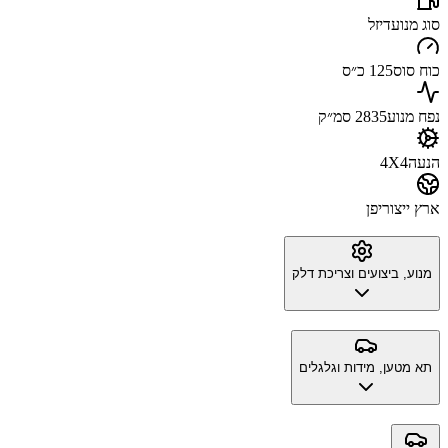
סוג מנוע
דיזל
כוח סוס
125 כ״ס
נפח מנוע
2835 סמ״ק
הנעה
4X4
ארץ ייצור
יפן
מנוע, ביצועים וצריכת דלק
תא מטען, מידות וגלגלים