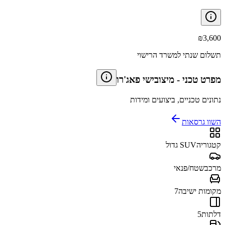
₪
3,600
תשלום שנתי למשרד הרישוי
מפרט טכני
-
מיצובישי פאג'רו
נתונים טכניים, ביצועים ומידות
השוו גרסאות
קטגוריה
SUV גדול
מרכב
שטח/פנאי
מקומות ישיבה
7
דלתות
5