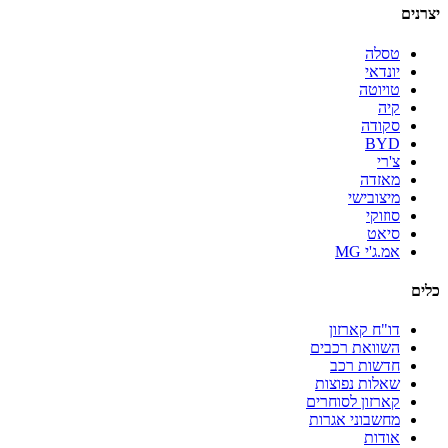
יצרנים
טסלה
יונדאי
טויוטה
קיה
סקודה
BYD
צ'רי
מאזדה
מיצובישי
סוזוקי
סיאט
אמ.ג'י MG
כלים
דו"ח קארזון
השוואת רכבים
חדשות רכב
שאלות נפוצות
קארזון לסוחרים
מחשבוני אגרות
אודות