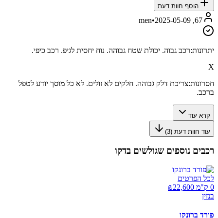
הוסף חוות דעת
•
2025-05-09
67, men
יתרונות:
רכב גבוה. יכולת שטח גבוהה. נוח יחסית לגיפ. רכב כיפי.
X
חסרונות:
צריכת דלק גבוהה. חלקים לא זולים. לא כל מוסך יודע לטפל
ברכב.
קרא עוד
עוד חוות דעת (
3
)
רכבים נוספים שגולשים בדקו
לכל הפרטים
0 ק"מ ₪
22,600
בנזין
פורד ברונקו