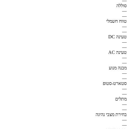
—
סוללה
—
—
טווח חשמלי
—
—
טעינה DC
—
—
טעינה AC
—
—
מבנה מנוע
—
—
סטארט-סטופ
—
—
מתלים
—
—
בחירת מצבי נהיגה
—
—