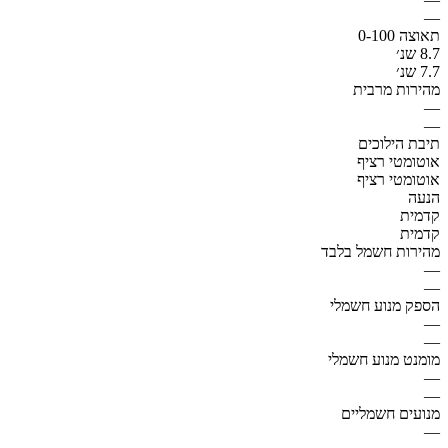
—
תאוצה 0-100
8.7 שנ׳
7.7 שנ׳
מהירות מרבית
—
—
תיבת הילוכים
אוטומטי רציף
אוטומטי רציף
הנעה
קדמית
קדמית
מהירות חשמל בלבד
—
—
הספק מנוע חשמלי
—
—
מומנט מנוע חשמלי
—
—
מנועים חשמליים
—