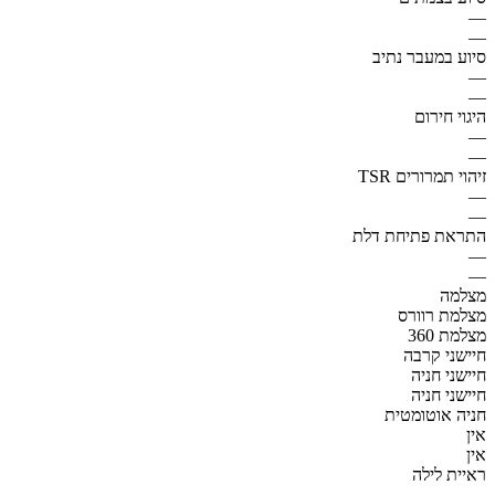
—
—
סיוע במעבר נתיב
—
—
היגוי חירום
—
—
זיהוי תמרורים TSR
—
—
התראת פתיחת דלת
—
—
מצלמה
מצלמת רוורס
מצלמת 360
חיישני קרבה
חיישני חניה
חיישני חניה
חניה אוטומטית
אין
אין
ראיית לילה
—