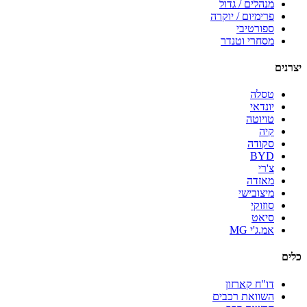
מנהלים / גדול
פרימיום / יוקרה
ספורטיבי
מסחרי וטנדר
יצרנים
טסלה
יונדאי
טויוטה
קיה
סקודה
BYD
צ'רי
מאזדה
מיצובישי
סוזוקי
סיאט
אמ.ג'י MG
כלים
דו"ח קארזון
השוואת רכבים