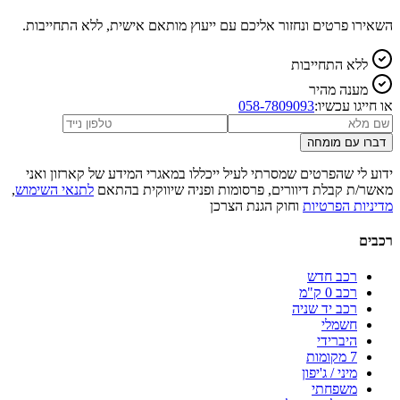
השאירו פרטים ונחזור אליכם עם ייעוץ מותאם אישית, ללא התחייבות.
ללא התחייבות
מענה מהיר
או חייגו עכשיו:
058-7809093
דברו עם מומחה
ידוע לי שהפרטים שמסרתי לעיל ייכללו במאגרי המידע של קארזון ואני
מאשר/ת קבלת דיוורים, פרסומות ופניה שיווקית בהתאם
לתנאי השימוש
,
מדיניות הפרטיות
וחוק הגנת הצרכן
רכבים
רכב חדש
רכב 0 ק"מ
רכב יד שניה
חשמלי
היברידי
7 מקומות
מיני / ג'יפון
משפחתי