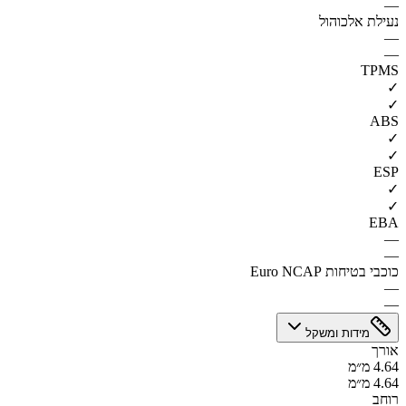
—
נעילת אלכוהול
—
—
TPMS
✓
✓
ABS
✓
✓
ESP
✓
✓
EBA
—
—
כוכבי בטיחות Euro NCAP
—
—
מידות ומשקל
אורך
4.64 מ״מ
4.64 מ״מ
רוחב