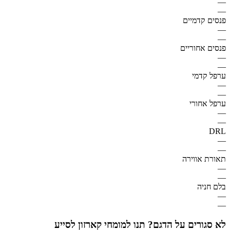
—
—
פנסים קדמיים
—
—
פנסים אחוריים
—
—
ערפל קדמי
—
—
ערפל אחורי
—
—
DRL
—
—
תאורת אווירה
—
—
בלם חניה
—
—
לא סגורים על הדגם? תנו למומחי קארזון לסייע