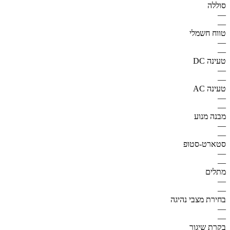
סוללה
—
—
טווח חשמלי
—
—
טעינה DC
—
—
טעינה AC
—
—
מבנה מנוע
—
—
סטארט-סטופ
—
—
מתלים
—
—
בחירת מצבי נהיגה
—
—
בקרת שיגור