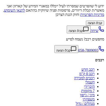
ידוע לי שהפרטים שמסרתי לעיל ייכללו במאגרי המידע של קארזון ואני
מאשר/ת קבלת דיוורים, פרסומות ופניה שיווקית בהתאם
לתנאי השימוש
,
מדיניות הפרטיות
וחוק הגנת הצרכן
קבלו הצעה
שיחה
קבלו הצעה
מחפשים רכב? נשמח לסייע
058-7809093
קבלו הצעה
רכבים
רכב חדש
רכב 0 ק"מ
רכבים למכירה
חשמלי
היברידי
7 מקומות
מיני / ג'יפון
משפחתי
מנהלים / גדול