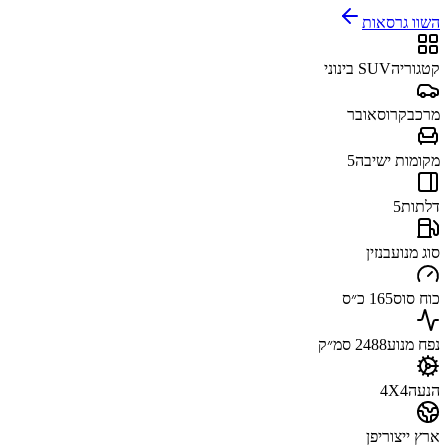
השוו גרסאות
קטגוריה
SUV בינוני
מרכב
קרוסאובר
מקומות ישיבה
5
דלתות
5
סוג מנוע
בנזין
כוח סוס
165 כ״ס
נפח מנוע
2488 סמ״ק
הנעה
4X4
ארץ ייצור
יפן