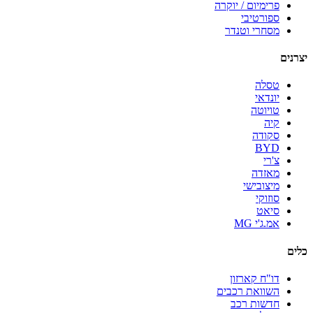
פרימיום / יוקרה
ספורטיבי
מסחרי וטנדר
יצרנים
טסלה
יונדאי
טויוטה
קיה
סקודה
BYD
צ'רי
מאזדה
מיצובישי
סוזוקי
סיאט
אמ.ג'י MG
כלים
דו"ח קארזון
השוואת רכבים
חדשות רכב