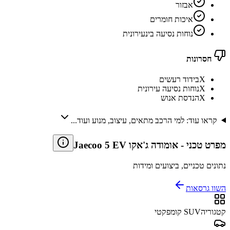
אבזור
איכות חומרים
נוחות נסיעה בינעירונית
חסרונות
X
בידוד רעשים
X
נוחות נסיעה עירונית
X
הנדסת אנוש
קראו עוד: למי הרכב מתאים, עיצוב, מנוע ועוד...
מפרט טכני
-
אומודה ג'אקו Jaecoo 5 EV
נתונים טכניים, ביצועים ומידות
השוו גרסאות
קטגוריה
SUV קומפקטי