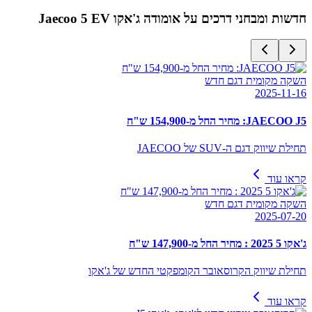
חדשות ומבחני דרכים על
אומודה ג'אקו Jaecoo 5 EV
השקה מקומית דגם חדש
2025-11-16
JAECOO J5: מחיר החל מ-154,900 ש"ח
תחילת שיווק דגם ה-SUV של JAECOO
קראו עוד
השקה מקומית דגם חדש
2025-07-20
ג'אקו 5 2025 : מחיר החל מ-147,900 ש"ח
תחילת שיווק הקרוסאובר הקומפקטי החדש של ג'אקו
קראו עוד