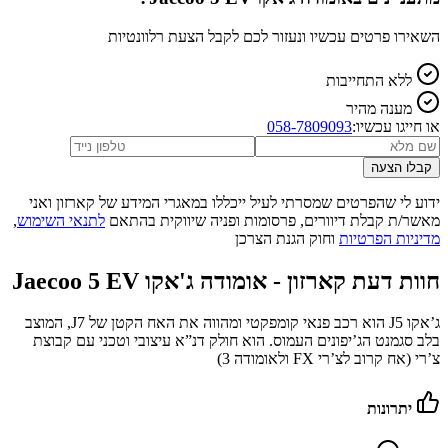
השאירו פרטים עכשיו ונעזור לכם לקבל הצעת רלוונטיות
ללא התחייבות
מענה מהיר
או חייגו עכשיו:
058-7809093
קבלו הצעה
ידוע לי שהפרטים שמסרתי לעיל ייכללו במאגרי המידע של קארזון ואני
מאשר/ת קבלת דיוורים, פרסומות ופניה שיווקית בהתאם
לתנאי השימוש
,
מדיניות הפרטיות
וחוק הגנת הצרכן
חוות דעת קארזון -
אומודה ג'אקו Jaecoo 5 EV
ג’אקו J5 הוא רכב פנאי קומפקטי ומהווה את האח הקטן של J7, המוצב
בלב סגמנט הג’יפונים העמוס. הוא חולק דנ”א עיצובי וטכני עם קבוצת
צ’רי (אח קרוב לצ’רי FX ולאומודה 3)
יתרונות