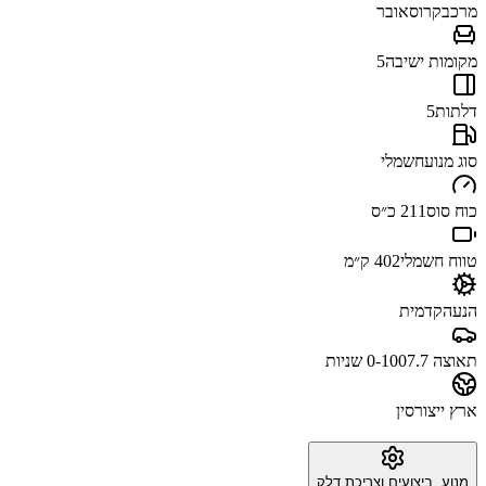
מרכב
קרוסאובר
מקומות ישיבה
5
דלתות
5
סוג מנוע
חשמלי
כוח סוס
211 כ״ס
טווח חשמלי
402 ק״מ
הנעה
קדמית
תאוצה 0-100
7.7 שניות
ארץ ייצור
סין
מנוע, ביצועים וצריכת דלק