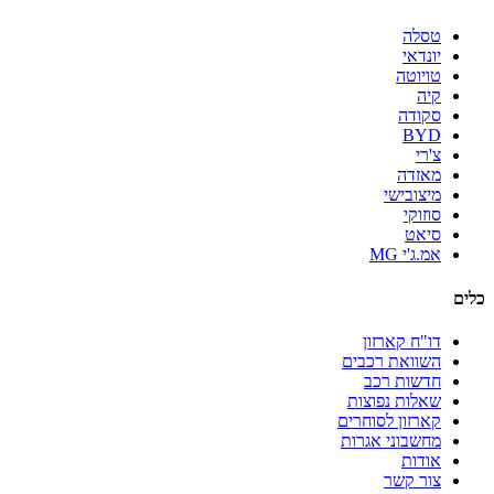
טסלה
יונדאי
טויוטה
קיה
סקודה
BYD
צ'רי
מאזדה
מיצובישי
סוזוקי
סיאט
אמ.ג'י MG
כלים
דו"ח קארזון
השוואת רכבים
חדשות רכב
שאלות נפוצות
קארזון לסוחרים
מחשבוני אגרות
אודות
צור קשר