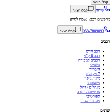
קבלו הצעה
שיחה
קבלו הצעה
מחפשים רכב? נשמח לסייע
058-7809093
קבלו הצעה
רכבים
רכב חדש
רכב 0 ק"מ
רכבים למכירה
חשמלי
היברידי
7 מקומות
מיני / ג'יפון
משפחתי
מנהלים / גדול
פרימיום / יוקרה
ספורטיבי
מסחרי וטנדר
יצרנים