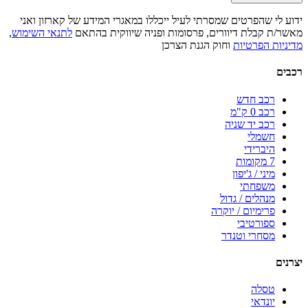
ידוע לי שהפרטים שמסרתי לעיל ייכללו במאגרי המידע של קארזון ואני
מאשר/ת קבלת דיוורים, פרסומות ופניה שיווקית בהתאם
לתנאי השימוש
,
מדיניות הפרטיות
וחוק הגנת הצרכן
רכבים
רכב חדש
רכב 0 ק"מ
רכב יד שניה
חשמלי
היברידי
7 מקומות
מיני / ג'יפון
משפחתי
מנהלים / גדול
פרימיום / יוקרה
ספורטיבי
מסחרי וטנדר
יצרנים
טסלה
יונדאי