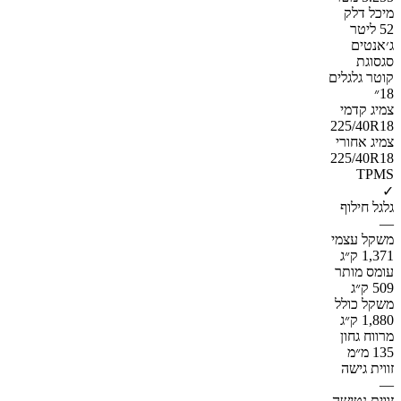
מיכל דלק
52 ליטר
ג׳אנטים
סגסוגת
קוטר גלגלים
18״
צמיג קדמי
225/40R18
צמיג אחורי
225/40R18
TPMS
✓
גלגל חילוף
—
משקל עצמי
1,371 ק״ג
עומס מותר
509 ק״ג
משקל כולל
1,880 ק״ג
מרווח גחון
135 מ״מ
זווית גישה
—
זווית נטישה