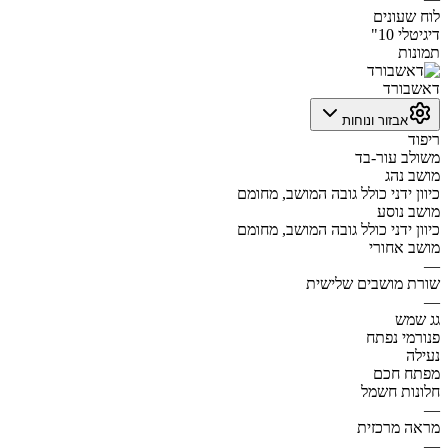
לוח שעונים
דיגיטלי 10"
תמונות
דאשבורד
אבזור ונוחות
ריפוד
משולב עור-בד
מושב נהג
כיוון ידני כולל גובה המושב, מחומם
מושב נוסע
כיוון ידני כולל גובה המושב, מחומם
מושב אחורי
—
שורת מושבים שלישית
—
גג שמש
פנורמי נפתח
נעילה
מפתח חכם
חלונות חשמל
—
מראה מרכזית
—