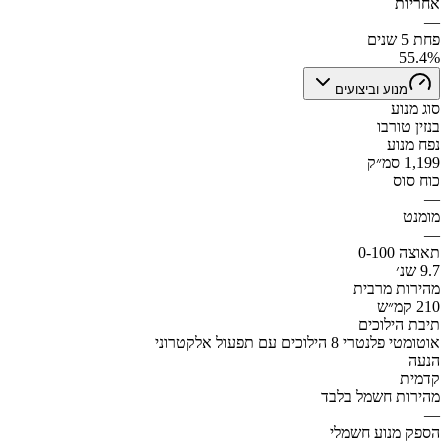
אחריות
—
פחת 5 שנים
55.4%
מנוע וביצועים
סוג מנוע
בנזין טורבו
נפח מנוע
1,199 סמ״ק
כוח סוס
—
מומנט
—
תאוצה 0-100
9.7 שנ׳
מהירות מרבית
210 קמ״ש
תיבת הילוכים
אוטומטי פלנטרי 8 הילוכים עם תפעול אלקטרוני
הנעה
קדמית
מהירות חשמל בלבד
—
הספק מנוע חשמלי