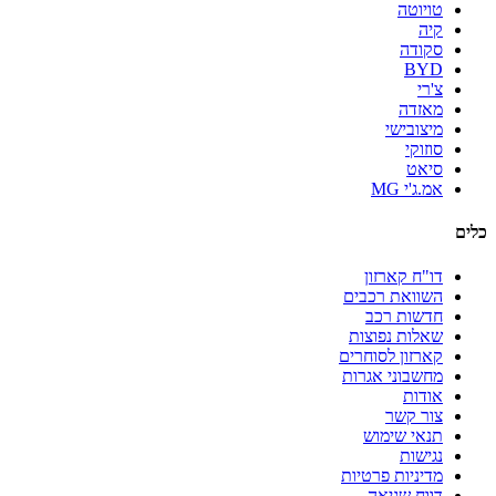
טויוטה
קיה
סקודה
BYD
צ'רי
מאזדה
מיצובישי
סוזוקי
סיאט
אמ.ג'י MG
כלים
דו"ח קארזון
השוואת רכבים
חדשות רכב
שאלות נפוצות
קארזון לסוחרים
מחשבוני אגרות
אודות
צור קשר
תנאי שימוש
נגישות
מדיניות פרטיות
דווח שגיאה