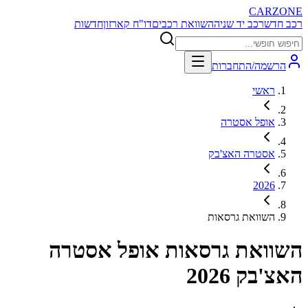
CARZONE
רכב חדש
רכב יד שניה
השוואת רכבים
דו"ח קארזון
חדשות
הרשמה/התחברות
ראשי
אופל אסטרה
אסטרה האצ'בק
2026
השוואת גרסאות
השוואת גרסאות
אופל אסטרה
האצ'בק 2026