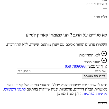
תאורת אווירה
—
—
בלם חניה
—
—
לא סגורים על הדגם? תנו למומחי קארזון לסייע
השאירו פרטים ונחזור אליכם עם ייעוץ מותאם אישית, ללא התחייבות.
ללא התחייבות
מענה מהיר
או חייגו עכשיו:
058-7809093
דברו עם מומחה
ידוע לי שהפרטים שמסרתי לעיל ייכללו במאגרי המידע של קארזון ואני
מאשר/ת קבלת דיוורים, פרסומות ופניה שיווקית בהתאם
לתנאי השימוש
,
מדיניות הפרטיות
וחוק הגנת הצרכן
רכבים