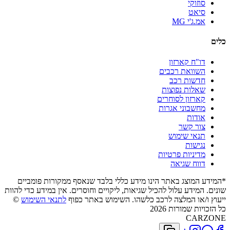
סוזוקי
סיאט
אמ.ג'י MG
כלים
דו"ח קארזון
השוואת רכבים
חדשות רכב
שאלות נפוצות
קארזון לסוחרים
מחשבוני אגרות
אודות
צור קשר
תנאי שימוש
נגישות
מדיניות פרטיות
דווח שגיאה
*המידע המוצג באתר הינו מידע כללי בלבד שנאסף ממקורות פומביים
שונים. המידע עלול להכיל שגיאות, ליקויים וחוסרים. אין במידע כדי להוות
ייעוץ ו/או המלצה לרכב כלשהו. השימוש באתר כפוף
לתנאי השימוש
©
כל הזכויות שמורות 2026
CARZONE