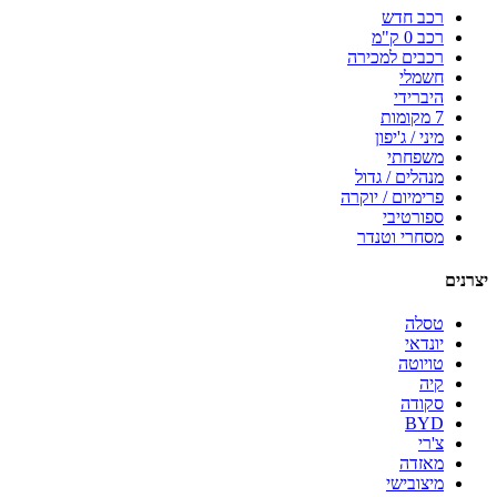
רכב חדש
רכב 0 ק"מ
רכבים למכירה
חשמלי
היברידי
7 מקומות
מיני / ג'יפון
משפחתי
מנהלים / גדול
פרימיום / יוקרה
ספורטיבי
מסחרי וטנדר
יצרנים
טסלה
יונדאי
טויוטה
קיה
סקודה
BYD
צ'רי
מאזדה
מיצובישי