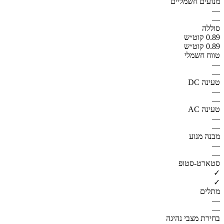
מנועים חשמליים
—
—
סוללה
0.89 קוט״ש
0.89 קוט״ש
טווח חשמלי
—
—
טעינה DC
—
—
טעינה AC
—
—
מבנה מנוע
—
—
סטארט-סטופ
✓
✓
מתלים
—
—
בחירת מצבי נהיגה