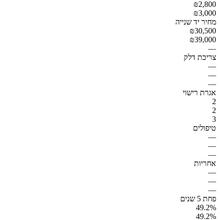
₪2,800
₪3,000
מחיר יד שנייה
₪30,500
₪39,000
—
צריכת דלק
—
—
—
אגרת רישוי
2
2
3
טיפולים
—
—
—
אחריות
—
—
—
פחת 5 שנים
49.2%
49.2%