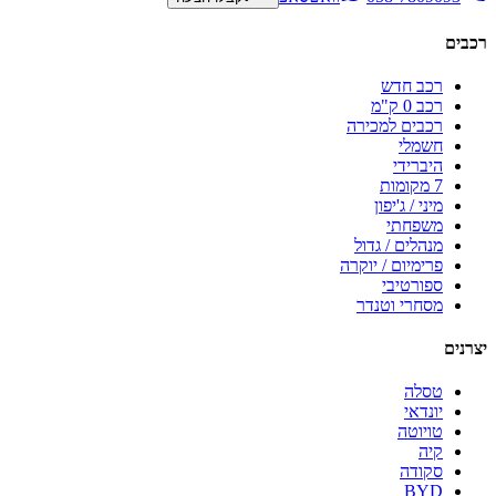
רכבים
רכב חדש
רכב 0 ק"מ
רכבים למכירה
חשמלי
היברידי
7 מקומות
מיני / ג'יפון
משפחתי
מנהלים / גדול
פרימיום / יוקרה
ספורטיבי
מסחרי וטנדר
יצרנים
טסלה
יונדאי
טויוטה
קיה
סקודה
BYD