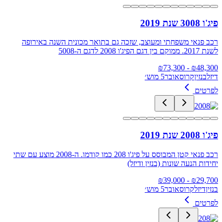
פיג'ו 3008 שנת 2019
רכב פנאי משפחתי ומעוצב, שזכה גם בתואר מכונית השנה באירופה
לשנת 2017. ממוקם בין דגם הפיג'ו 2008 לדגם ה-5008
73,300
- ₪
₪
48,300
דיזל
בנזין
קרוסאובר
5 מוש׳
לפרטים
פיג'ו 2008 שנת 2019
רכב פנאי קטן המבוסס על פיג'ו 208 כמו קודמו. ה-2008 מוצע עם שתי
יחידות הנעה שונות (בנזין ודיזל)
39,000
- ₪
₪
29,700
בנזין
דיזל
קרוסאובר
5 מוש׳
לפרטים