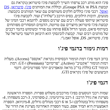
פיג'ו הוא מותג רכב צרפתי השייך לקבוצת פיג'ו סיטרואן (נקראת גם
קבוצת PSA או Groupe PSA), וכוללת את המותגים
פיג'ו
,
סיטרואן
,
DS
ואופל
. רכבי פיג'ו כוללים חלקים משותפים עם שאר המותגים בקבוצה:
מנועים, תיבות הילוכים, בסיס הרכב ("שלדה") ועוד. לקבוצת פיג'ו
סיטרואן שיתופי פעולה רבים עם יצרנים נוספים. לדוגמא רכבי המיני של
קבוצת פיג'ו סיטרואן מיוצרים עם טויוטה, הדגמים המסחרים מפותחים
בשיתוף פיאט, מנועי הדיזל HDi פותחו עם פורד ובשימוש בדגמי רכבים
של מותגים רבים ועוד. קבוצת לובינסקי הוא היבואן הרשמי בישראל של
פיג'ו, סיטרואן, DS, אופל ואמ.ג'י.
רמות גימור בדגמי פיג'ו
ברוב דגמי פיג'ו רמת הגימור הבסיסית נקראת "אקסס" (Access). מעליה
רמות הגימור "אקטיב" (Active), "פרימיום" (Premium) ו-GT. רמת
הגימור GT כוללת בד"כ מראה ומאפיינים יותר ספורטיביים. דיגמי
הביצועים של פיג'ו נקראים GTI.
דגמי פיג'ו
שמות רכבי הנוסעים בפיג'ו מורכבים משלוש ספרות. הספרה הראשונה
מציינת את גודל הרכב: 1-רכב עירוני/מיני, 2-סופרמיני, 3-רכב משפחתי, 4-
משפחתי גדול (מנהלים) ו-5 או 6 רכבי מנהלים גדולים, 8-מיניוואן. הספרה
האמצעית היא תמיד אפס, בעוד הספרה האחרונה מציינת את הדור של