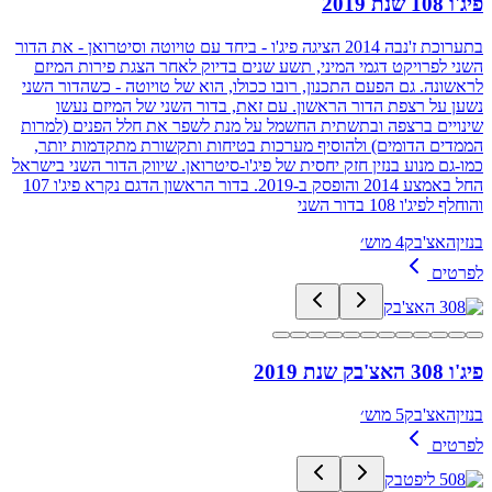
פיג'ו 108 שנת 2019
בתערוכת ז'נבה 2014 הציגה פיג'ו - ביחד עם טויוטה וסיטרואן - את הדור
השני לפרויקט דגמי המיני, תשע שנים בדיוק לאחר הצגת פירות המיזם
לראשונה. גם הפעם התכנון, רובו ככולו, הוא של טויוטה - כשהדור השני
נשען על רצפת הדור הראשון. עם זאת, בדור השני של המיזם נעשו
שינויים ברצפה ובתשתית החשמל על מנת לשפר את חלל הפנים (למרות
הממדים הדומים) ולהוסיף מערכות בטיחות ותקשורת מתקדמות יותר,
כמו-גם מנוע בנזין חזק יחסית של פיג'ו-סיטרואן. שיווק הדור השני בישראל
החל באמצע 2014 והופסק ב-2019. בדור הראשון הדגם נקרא פיג'ו 107
והוחלף לפיג'ו 108 בדור השני
בנזין
האצ'בק
4 מוש׳
לפרטים
פיג'ו 308 האצ'בק שנת 2019
בנזין
האצ'בק
5 מוש׳
לפרטים