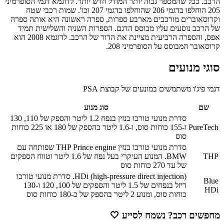
הרכב. ככל שהמספר גבוה יותר המודל חדש יותר. לדוגמא דגמי הסופרמיני
205 הוחלפו בדגמי 206 שהוחלפו בדגמי 207 וכו'. שמות רכבי שטח
וקרוסאוברים מורכבים מארבע ספרות, ספרה ראשונה היא אותה ספרה
של הרכב נוסעים עליו מבוסס הדגם. הספרות השניה והשלישית תמיד
אפס, והספרה הרביעית מציינת את הדור של הרכב. לדוגמא 2008 הוא
קרוסאובר המבוסס על הסופרמיני 208.
סוגי מנועים
דגמי פיג'ו משתמשים במונעים של קבוצת PSA
שם
סוג מנוע
סדרת מנועי טורבו בנזין בנפח 1.2 ליטר והספק של 110, 130
PureTech
ו-155 כוחות סוס, ו-1.6 ליטר בהספק של 180 או 225 כוחות
סוס
סדרת מנועי טורבו בנזין THP Prince engine שפותחה עם
THP
BMW. המנוע העיקרי בעל נפח של 1.6 ליטר וטווח הספקים
של עד 270 כוחות סוס
HDi (high-pressure direct injection). סדרת מנועי טורבו
Blue
דיזל בנפחים של 1.5 ליטר והספקים של 100, 120 ו-130
HDi
כוחות סוס, ומנוע 2 ליטר בהספק של כ-180 כוחות סוס
מחפשים רכב? נשמח לסייע
🤍