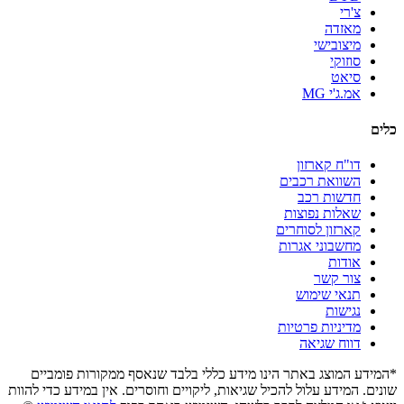
צ'רי
מאזדה
מיצובישי
סוזוקי
סיאט
אמ.ג'י MG
כלים
דו"ח קארזון
השוואת רכבים
חדשות רכב
שאלות נפוצות
קארזון לסוחרים
מחשבוני אגרות
אודות
צור קשר
תנאי שימוש
נגישות
מדיניות פרטיות
דווח שגיאה
*המידע המוצג באתר הינו מידע כללי בלבד שנאסף ממקורות פומביים
שונים. המידע עלול להכיל שגיאות, ליקויים וחוסרים. אין במידע כדי להוות