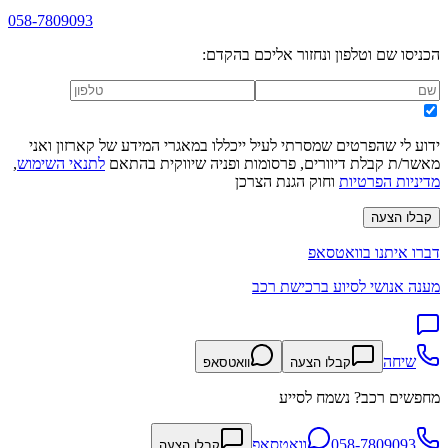
058-7809093
הכניסו שם וטלפון ונחזור אליכם בהקדם:
ידוע לי שהפרטים שמסרתי לעיל ייכללו במאגרי המידע של קארזון ואני
מאשר/ת קבלת דיוורים, פרסומות ופניה שיווקית בהתאם
לתנאי השימוש
,
מדיניות הפרטיות
וחוק הגנת הצרכן
קבלו הצעה
דברו איתנו בוואטסאפ
מענה אנושי לסיוע ברכישת רכב
שיחה
קבלו הצעה
וואטסאפ
מחפשים רכב? נשמח לסייע
058-7809093
וואטסאפ
קבלו הצעה