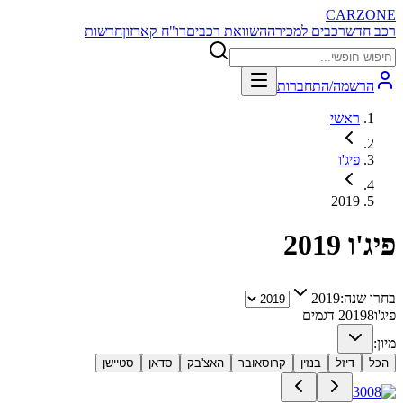
CARZONE
רכב חדש
רכבים למכירה
השוואת רכבים
דו"ח קארזון
חדשות
הרשמה/התחברות
ראשי
פיג'ו
2019
פיג'ו
2019
בחרו שנה:
2019
פיג'ו
8
2019
דגמים
מיון:
הכל
דיזל
בנזין
קרוסאובר
האצ'בק
סדאן
סטיישן