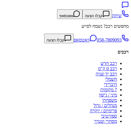
שיחה
קבלו הצעה
וואטסאפ
מחפשים רכב? נשמח לסייע
058-7809093
וואטסאפ
קבלו הצעה
רכבים
רכב חדש
רכב 0 ק"מ
רכב יד שניה
חשמלי
היברידי
7 מקומות
מיני / ג'יפון
משפחתי
מנהלים / גדול
פרימיום / יוקרה
ספורטיבי
מסחרי וטנדר