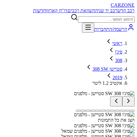
CARZONE
רכב חדש
רכב יד שניה
השוואת רכבים
דו"ח קארזון
חדשות
הרשמה/התחברות
ראשי
פיג'ו
308
308 SW סטיישן
2019
אקטיב 1.2 ליטר
הצג את כל התמונות