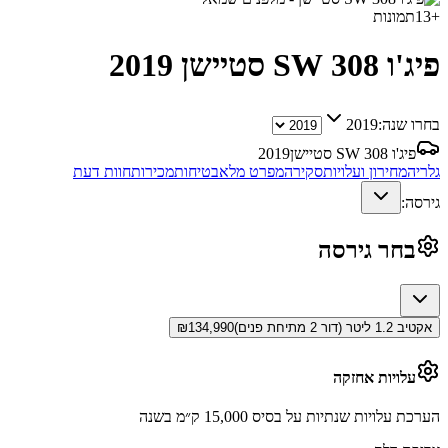
+
13
תמונות
פיג'ו 308 SW סטיישן
2019
בחרו שנה:
2019
פיג'ו 308 SW סטיישן
2019
גלריה
מחירון ועלויות
סקירה
מפרט מלא
בטיחות
מכירות
חוות דעת
גירסה:
בחר גירסה
אקטיב 1.2 ליטר (דור 2 מתיחת פנים)
134,990
₪
עלויות אחזקה
הערכת עלויות שנתיות על בסיס 15,000 ק״מ בשנה