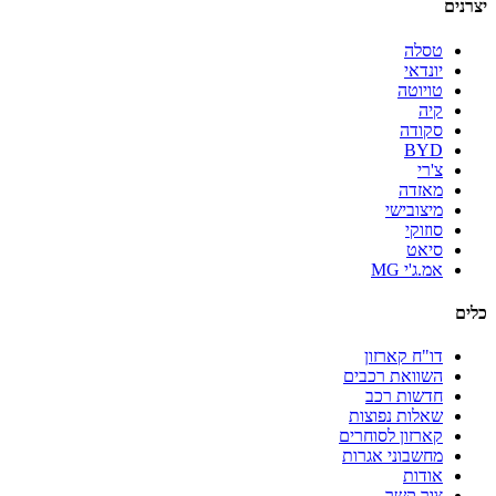
יצרנים
טסלה
יונדאי
טויוטה
קיה
סקודה
BYD
צ'רי
מאזדה
מיצובישי
סוזוקי
סיאט
אמ.ג'י MG
כלים
דו"ח קארזון
השוואת רכבים
חדשות רכב
שאלות נפוצות
קארזון לסוחרים
מחשבוני אגרות
אודות
צור קשר