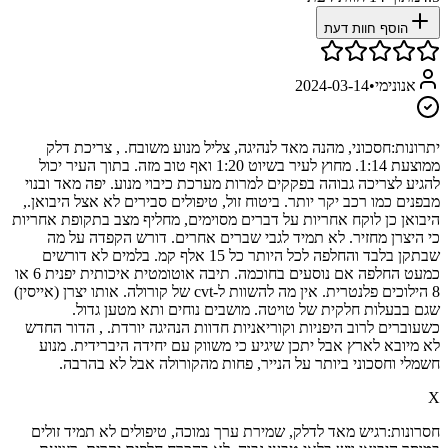
הוסף חוות דעת
אנונימי
•
2024-03-14
יתרונות:
חסכוני, מהנה מאד לנהיגה, צליל מנוע משובח. , צריכת דלק
ממוצעת 1:14. מחוץ לעיר בשיוט 1:20 ואף טוב מזה. בתוך העיר יכול
להגיע לצריכה גבוהה בפקקים למרות מערכת כיבוי מנוע. יפה מאד ובנוי
מבפנים כמו רכב יקר יותר. ביטוח זול, טיפולים סבירים לא אצל היבואן.,
היבואן כן לוקח אחריות על דברים מסוימים, מחליף מצב בתקופת אחריות
כי היצרן מחזיר. לא תמיד לגבי שברים אחרים. דורש הקפדה על מה
שבתקן בלבד והחלפה לכל היותר כל 15 אלף קמ. בלמים לא דורשים
כמעט החלפה אם נוסעים בחוכמה. תיבה אוטומטית איכותית יפנית 6 או
8 הילוכים פלנטרית. אין מה להשוות ל-cvt של קורולה. אותו יצרן (אייסין)
שגם בבעלות חלקית של טויטה. מושבים נוחים ותא מטען גדול.
כשעוברים לרוב היפניות וקוריאניות חדוות הנהיגה יורדת. , הדור החדש
לא מיובא לארץ אבל יתכן שיגיע כי משווק עם יחידה היברידית. מנוע
חשמלי וחסכוני ביותר על הנייר, פחות מהקורולה אבל לא בהרבה.
X
חסרונות:
רגיש מאד לדלק, שמירת ערך נמוכה, טיפולים לא תמיד זולים