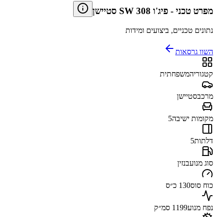
מפרט טכני
-
פיג'ו 308 SW סטיישן
נתונים טכניים, ביצועים ומידות
השוו גרסאות
קטגוריה
משפחתית
מרכב
סטיישן
מקומות ישיבה
5
דלתות
5
סוג מנוע
בנזין
כוח סוס
130 כ״ס
נפח מנוע
1199 סמ״ק