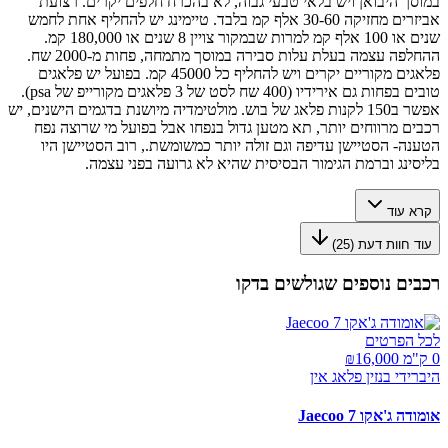
במוסך היבואן ויש בלאי טבעי גבוה, לא בהכרח חלפים יקרים. רצועת
אביזרים מחזיקה 30-60 אלף קמ בלבד. טיימינג יש להחליף אחת לחמש
שנים או 100 אלף קמ למרות שבמקור צויין 8 שנים או 180,000 קמ.
ההחלפה עצמה בעלת עלות סבירה במוסך מתמחה, פחות מ-2000 שח.
פלאגים מקוריים יקרים ויש להחליף כל 45000 קמ. בפועל יש פלאגים
טובים בפחות גם אירידיו (400 שח לסט של 3 פלאגים מקורייפ של psa).
אפשר ב150 לקנות פלאג של בוש. מולטימדיה מיושנת בדגמים הישנים, יש
רכבים מרווחים יותר, תא מטען גדול בנפחו אבל בפועל מי שרוצה נפח
הטענה- הסטיישן עדיפה וגם זולה יותר כמשומשת., רוב הסטיישן היו
בליסינג וברמת הגימור הבסיסית שהיא לא גרועה בפני עצמה.
קרא עוד
עוד חוות דעת (
25
)
רכבים נוספים שגולשים בדקו
לכל הפרטים
0 ק"מ ₪
16,000
היברידי בנזין פלאג אין
אומודה ג'אקו Jaecoo 7