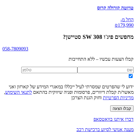
טויוטה קורולה קרוס
החל מ-
₪
179,990
מחפשים
פיג'ו 308 SW סטיישן
?
058-7809093
קבלו הצעות עכשיו – ללא התחייבות
ידוע לי שהפרטים שמסרתי לעיל ייכללו במאגרי המידע של קארזון ואני
מאשר/ת קבלת דיוורים, פרסומות ופניה שיווקית בהתאם
לתנאי השימוש
,
מדיניות הפרטיות
וחוק הגנת הצרכן
קבלו הצעה
דברו איתנו בוואטסאפ
מענה אנושי לסיוע ברכישת רכב