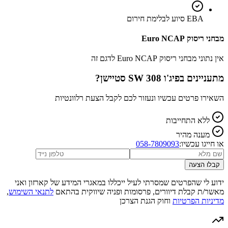
EBA סיוע לבלימת חירום
מבחני ריסוק Euro NCAP
אין נתוני מבחני ריסוק Euro NCAP לדגם זה
מתעניינים ב
פיג'ו 308 SW סטיישן
?
השאירו פרטים עכשיו ונעזור לכם לקבל הצעת רלוונטיות
ללא התחייבות
מענה מהיר
או חייגו עכשיו:
058-7809093
קבלו הצעה
ידוע לי שהפרטים שמסרתי לעיל ייכללו במאגרי המידע של קארזון ואני
מאשר/ת קבלת דיוורים, פרסומות ופניה שיווקית בהתאם
לתנאי השימוש
,
מדיניות הפרטיות
וחוק הגנת הצרכן