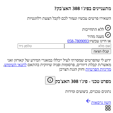
מתעניינים ב
פיג'ו 308 האצ'בק
?
השאירו פרטים עכשיו ונעזור לכם לקבל הצעת רלוונטיות
ללא התחייבות
מענה מהיר
או חייגו עכשיו:
058-7809093
קבלו הצעה
ידוע לי שהפרטים שמסרתי לעיל ייכללו במאגרי המידע של קארזון ואני
מאשר/ת קבלת דיוורים, פרסומות ופניה שיווקית בהתאם
לתנאי השימוש
,
מדיניות הפרטיות
וחוק הגנת הצרכן
מפרט טכני
-
פיג'ו 308 האצ'בק
נתונים טכניים, ביצועים ומידות
השוו גרסאות