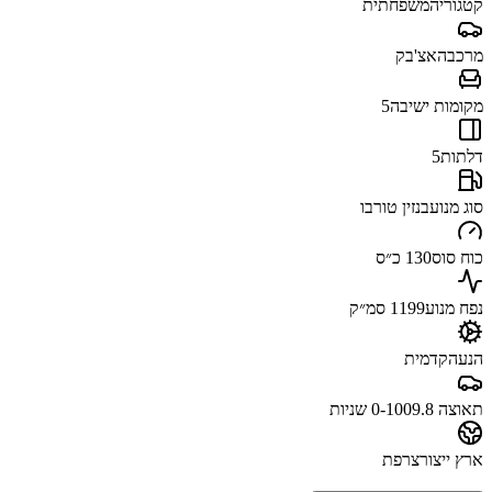
קטגוריה
משפחתית
מרכב
האצ'בק
מקומות ישיבה
5
דלתות
5
סוג מנוע
בנזין טורבו
כוח סוס
130 כ״ס
נפח מנוע
1199 סמ״ק
הנעה
קדמית
תאוצה 0-100
9.8 שניות
ארץ ייצור
צרפת