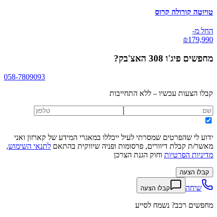
טויוטה קורולה קרוס
החל מ-
₪
179,990
מחפשים
פיג'ו 308 האצ'בק
?
058-7809093
קבלו הצעות עכשיו – ללא התחייבות
ידוע לי שהפרטים שמסרתי לעיל ייכללו במאגרי המידע של קארזון ואני
מאשר/ת קבלת דיוורים, פרסומות ופניה שיווקית בהתאם
לתנאי השימוש
,
מדיניות הפרטיות
וחוק הגנת הצרכן
קבלו הצעה
שיחה
קבלו הצעה
מחפשים רכב? נשמח לסייע