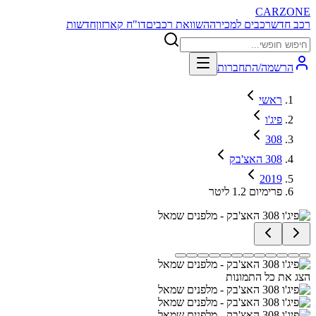
CARZONE
רכב חדש
רכבים למכירה
השוואת רכבים
דו"ח קארזון
חדשות
הרשמה/התחברות
ראשי
פיג'ו
308
308 האצ'בק
2019
פרימיום 1.2 ליטר
הצג את כל התמונות