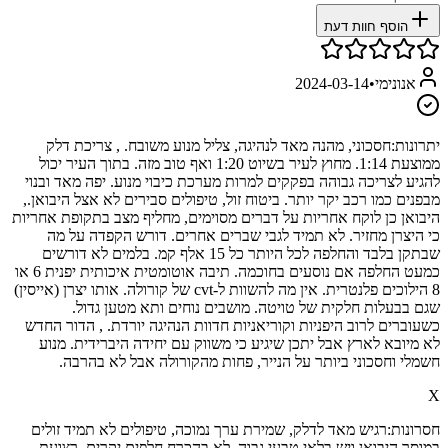
הוסף חוות דעת
אנונימי
•
2024-03-14
יתרונות:
חסכוני, מהנה מאד לנהיגה, צליל מנוע משובח. , צריכת דלק
ממוצעת 1:14. מחוץ לעיר בשיוט 1:20 ואף טוב מזה. בתוך העיר יכול
להגיע לצריכה גבוהה בפקקים למרות מערכת כיבוי מנוע. יפה מאד ובנוי
מבפנים כמו רכב יקר יותר. ביטוח זול, טיפולים סבירים לא אצל היבואן.,
היבואן כן לוקח אחריות על דברים מסוימים, מחליף מצב בתקופת אחריות
כי היצרן מחזיר. לא תמיד לגבי שברים אחרים. דורש הקפדה על מה
שבתקן בלבד והחלפה לכל היותר כל 15 אלף קמ. בלמים לא דורשים
כמעט החלפה אם נוסעים בחוכמה. תיבה אוטומטית איכותית יפנית 6 או
8 הילוכים פלנטרית. אין מה להשוות ל-cvt של קורולה. אותו יצרן (אייסין)
שגם בבעלות חלקית של טויטה. מושבים נוחים ותא מטען גדול.
כשעוברים לרוב היפניות וקוריאניות חדוות הנהיגה יורדת. , הדור החדש
לא מיובא לארץ אבל יתכן שיגיע כי משווק עם יחידה היברידית. מנוע
חשמלי וחסכוני ביותר על הנייר, פחות מהקורולה אבל לא בהרבה.
X
חסרונות:
רגיש מאד לדלק, שמירת ערך נמוכה, טיפולים לא תמיד זולים
במוסך היבואן ויש בלאי טבעי גבוה, לא בהכרח חלפים יקרים. רצועת