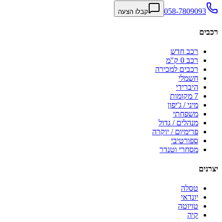
058-7809093
קבלו הצעה
רכבים
רכב חדש
רכב 0 ק"מ
רכבים למכירה
חשמלי
היברידי
7 מקומות
מיני / ג'יפון
משפחתי
מנהלים / גדול
פרימיום / יוקרה
ספורטיבי
מסחרי וטנדר
יצרנים
טסלה
יונדאי
טויוטה
קיה