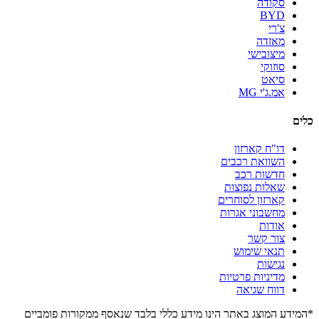
סקודה
BYD
צ'רי
מאזדה
מיצובישי
סוזוקי
סיאט
אמ.ג'י MG
כלים
דו"ח קארזון
השוואת רכבים
חדשות רכב
שאלות נפוצות
קארזון לסוחרים
מחשבוני אגרות
אודות
צור קשר
תנאי שימוש
נגישות
מדיניות פרטיות
דווח שגיאה
*המידע המוצג באתר הינו מידע כללי בלבד שנאסף ממקורות פומביים