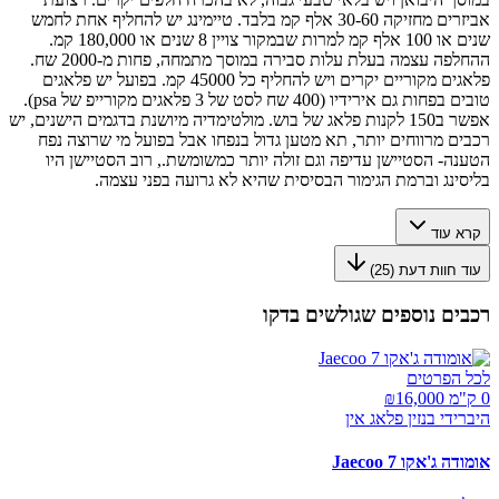
אביזרים מחזיקה 30-60 אלף קמ בלבד. טיימינג יש להחליף אחת לחמש
שנים או 100 אלף קמ למרות שבמקור צויין 8 שנים או 180,000 קמ.
ההחלפה עצמה בעלת עלות סבירה במוסך מתמחה, פחות מ-2000 שח.
פלאגים מקוריים יקרים ויש להחליף כל 45000 קמ. בפועל יש פלאגים
טובים בפחות גם אירידיו (400 שח לסט של 3 פלאגים מקורייפ של psa).
אפשר ב150 לקנות פלאג של בוש. מולטימדיה מיושנת בדגמים הישנים, יש
רכבים מרווחים יותר, תא מטען גדול בנפחו אבל בפועל מי שרוצה נפח
הטענה- הסטיישן עדיפה וגם זולה יותר כמשומשת., רוב הסטיישן היו
בליסינג וברמת הגימור הבסיסית שהיא לא גרועה בפני עצמה.
קרא עוד
עוד חוות דעת (
25
)
רכבים נוספים שגולשים בדקו
לכל הפרטים
0 ק"מ ₪
16,000
היברידי בנזין פלאג אין
אומודה ג'אקו Jaecoo 7