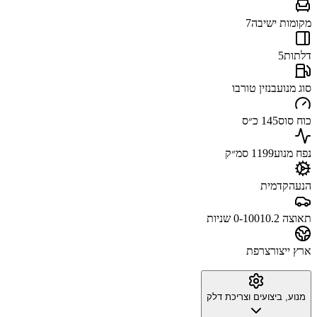
מקומות ישיבה
7
דלתות
5
סוג מנוע
בנזין טורבו
כוח סוס
145 כ״ס
נפח מנוע
1199 סמ״ק
הנעה
קדמית
תאוצה 0-100
10.2 שניות
ארץ ייצור
צרפת
מנוע, ביצועים וצריכת דלק