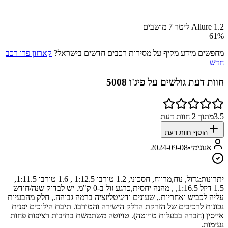
Allure 1.2 ליטר 7 מושבים
61
%
מחפשים מידע מקיף על מסירות רכבים חדשים בישראל?
קארזון פרו רכב
חדש
חוות דעת גולשים על
פיג'ו 5008
3.5
מתוך
2
חוות דעת
הוסף חוות דעת
אנונימי
•
2024-09-08
יתרונות:
גדול, נוח,מרווח, חסכוני, 1.2 טורבו 1:12.5 , 1.6 טורבו 1:11.5,
1.5 דיזל 1:16.5, , מהנה יחסית,כרגע זול ב-0 ק"מ. יש לבדוק שנה/חודש
עליה לכביש ואחריות., שעונים ודיגיטליזציה ברמה גבוהה., חלק מהבעיות
נכונות לרכיבים של הזרקת הדלק הישירה והטורבו. תיבת הילוכים יפנית
אייסין (חברה בבעלות טויוטה). טויוטה משתמשת בתיבות רציפות פחות
נעימות.