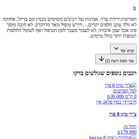
X
חסרונות:
ירידת ערך, אמינות של רכיבים מסוימים בבנזין וגם בדיזל, אחזקה
לא זולה עקב חלפים יקרים.. , דורש טיפול מאד מדוקדק. לא חובה מוסך
פיגו אבל שמן איכותי, לא לעבור מעבר לזמן הטיפול ואף לשקול החלפות
תכופות יותר כולל טיימינג.
קרא עוד
עוד חוות דעת (
2
)
רכבים נוספים שגולשים בדקו
לכל הפרטים
0 ק"מ ₪
30,000
היברידי בנזין פלאג אין
צ'רי טיגו 8 פרו
החל מ-
₪
179,990