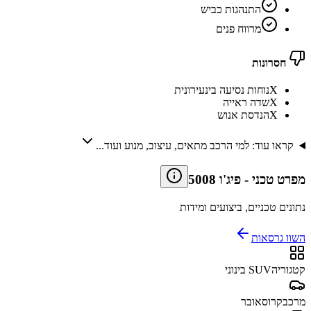
התנהגות כביש
מרווח פנים
חסרונות
X
נוחות נסיעה בינעירונית
X
שדה ראייה
X
הנדסת אנוש
קראו עוד: למי הרכב מתאים, עיצוב, מנוע ועוד...
מפרט טכני
-
פיג'ו 5008
נתונים טכניים, ביצועים ומידות
השוו גרסאות
קטגוריה
SUV בינוני
מרכב
קרוסאובר