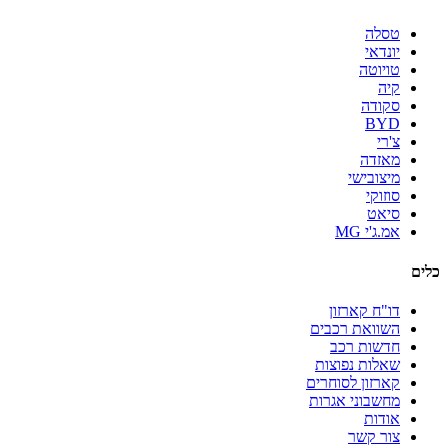
טסלה
יונדאי
טויוטה
קיה
סקודה
BYD
צ'רי
מאזדה
מיצובישי
סוזוקי
סיאט
אמ.ג'י MG
כלים
דו"ח קארזון
השוואת רכבים
חדשות רכב
שאלות נפוצות
קארזון לסוחרים
מחשבוני אגרות
אודות
צור קשר