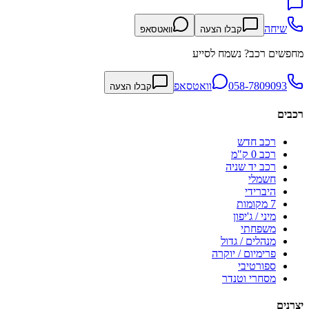
שיחה
קבלו הצעה
וואטסאפ
מחפשים רכב? נשמח לסייע
058-7809093
וואטסאפ
קבלו הצעה
רכבים
רכב חדש
רכב 0 ק"מ
רכב יד שניה
חשמלי
היברידי
7 מקומות
מיני / ג'יפון
משפחתי
מנהלים / גדול
פרימיום / יוקרה
ספורטיבי
מסחרי וטנדר
יצרנים