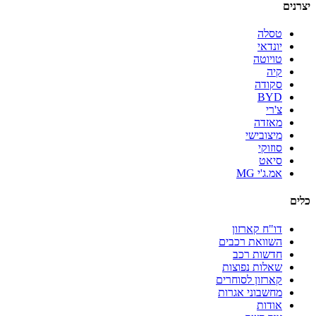
יצרנים
טסלה
יונדאי
טויוטה
קיה
סקודה
BYD
צ'רי
מאזדה
מיצובישי
סוזוקי
סיאט
אמ.ג'י MG
כלים
דו"ח קארזון
השוואת רכבים
חדשות רכב
שאלות נפוצות
קארזון לסוחרים
מחשבוני אגרות
אודות