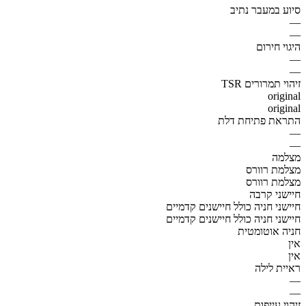
סיוע במעבר נתיב
—
—
היגוי חירום
—
—
זיהוי תמרורים TSR
original
original
התראת פתיחת דלת
—
—
מצלמה
מצלמת רוורס
מצלמת רוורס
חיישני קרבה
חיישני חניה כולל חיישנים קדמיים
חיישני חניה כולל חיישנים קדמיים
חניה אוטומטית
אין
אין
ראיית לילה
—
—
זיהוי עייפות