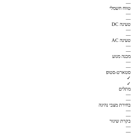
—
טווח חשמלי
—
—
טעינה DC
—
—
טעינה AC
—
—
מבנה מנוע
—
—
סטארט-סטופ
✓
✓
מתלים
—
—
בחירת מצבי נהיגה
—
—
בקרת שיגור
—
—