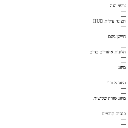
—
ציפוי הגה
—
—
תצוגה עילית HUD
—
—
חיישן גשם
—
—
חלונות אחוריים כהים
—
—
מיזוג
—
—
מיזוג אחורי
—
—
מיזוג שורה שלישית
—
—
פנסים קדמיים
—
—