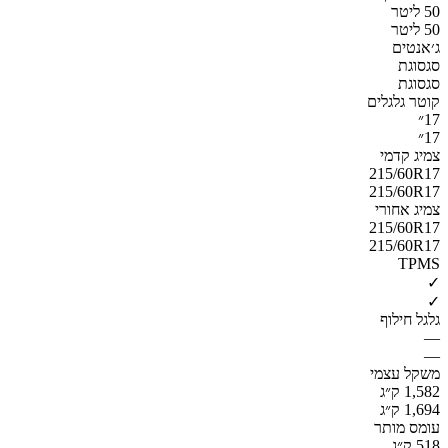
50 ליטר
50 ליטר
ג׳אנטים
סגסוגת
סגסוגת
קוטר גלגלים
17״
17״
צמיג קדמי
215/60R17
215/60R17
צמיג אחורי
215/60R17
215/60R17
TPMS
✓
✓
גלגל חילוף
—
—
משקל עצמי
1,582 ק״ג
1,694 ק״ג
עומס מותר
518 ק״ג