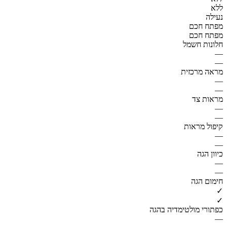
ללא
נעילה
מפתח חכם
מפתח חכם
חלונות חשמל
—
—
מראה מרכזית
—
—
מראות צד
—
—
קיפול מראות
—
—
כיוון הגה
—
—
חימום הגה
✓
✓
כפתורי מולטימדיה בהגה
—