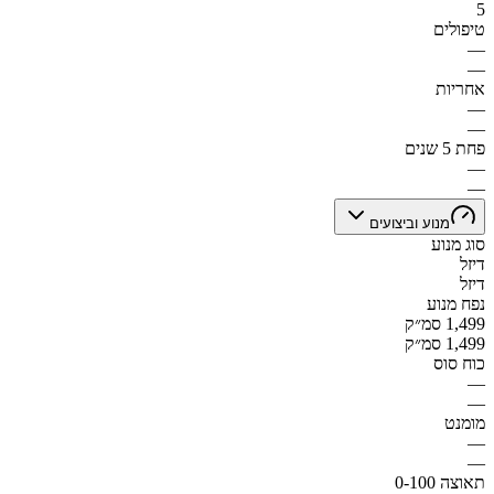
5
טיפולים
—
—
אחריות
—
—
פחת 5 שנים
—
—
מנוע וביצועים
סוג מנוע
דיזל
דיזל
נפח מנוע
1,499 סמ״ק
1,499 סמ״ק
כוח סוס
—
—
מומנט
—
—
תאוצה 0-100