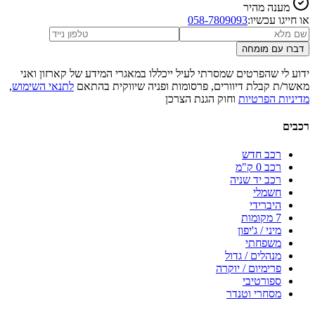
מענה מהיר
או חייגו עכשיו:
058-7809093
דברו עם מומחה
ידוע לי שהפרטים שמסרתי לעיל ייכללו במאגרי המידע של קארזון ואני
מאשר/ת קבלת דיוורים, פרסומות ופניה שיווקית בהתאם
לתנאי השימוש
,
מדיניות הפרטיות
וחוק הגנת הצרכן
רכבים
רכב חדש
רכב 0 ק"מ
רכב יד שניה
חשמלי
היברידי
7 מקומות
מיני / ג'יפון
משפחתי
מנהלים / גדול
פרימיום / יוקרה
ספורטיבי
מסחרי וטנדר