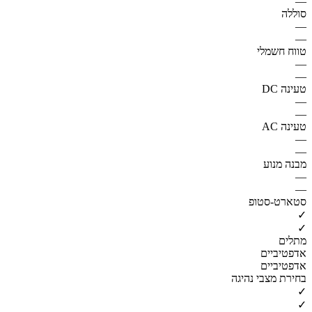
—
סוללה
—
—
טווח חשמלי
—
—
טעינה DC
—
—
טעינה AC
—
—
מבנה מנוע
—
—
סטארט-סטופ
✓
✓
מתלים
אדפטיביים
אדפטיביים
בחירת מצבי נהיגה
✓
✓