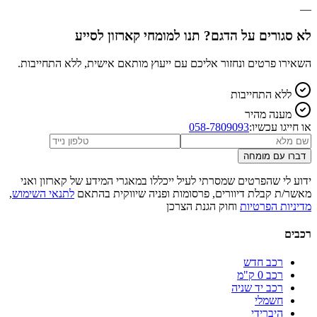
—
לא סגורים על הדגם? תנו למומחי קארזון לסייע
השאירו פרטים ונחזור אליכם עם ייעוץ מותאם אישית, ללא התחייבות.
ללא התחייבות
מענה מהיר
או חייגו עכשיו:
058-7809093
דברו עם מומחה
ידוע לי שהפרטים שמסרתי לעיל ייכללו במאגרי המידע של קארזון ואני
מאשר/ת קבלת דיוורים, פרסומות ופניה שיווקית בהתאם
לתנאי השימוש
,
מדיניות הפרטיות
וחוק הגנת הצרכן
רכבים
רכב חדש
רכב 0 ק"מ
רכב יד שניה
חשמלי
היברידי