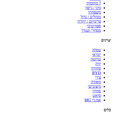
7 מקומות
מיני / ג'יפון
משפחתי
מנהלים / גדול
פרימיום / יוקרה
ספורטיבי
מסחרי וטנדר
יצרנים
טסלה
יונדאי
טויוטה
קיה
סקודה
BYD
צ'רי
מאזדה
מיצובישי
סוזוקי
סיאט
אמ.ג'י MG
כלים