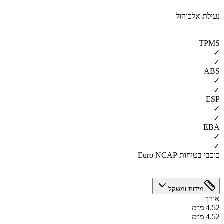
—
נעילת אלכוהול
—
—
TPMS
✓
✓
ABS
✓
✓
ESP
✓
✓
EBA
✓
✓
כוכבי בטיחות Euro NCAP
—
—
מידות ומשקל
אורך
4.52 מ״מ
4.52 מ״מ