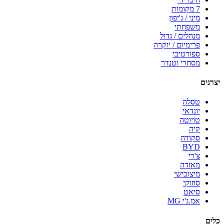
7 מקומות
מיני / ג'יפון
משפחתי
מנהלים / גדול
פרימיום / יוקרה
ספורטיבי
מסחרי וטנדר
יצרנים
טסלה
יונדאי
טויוטה
קיה
סקודה
BYD
צ'רי
מאזדה
מיצובישי
סוזוקי
סיאט
אמ.ג'י MG
כלים