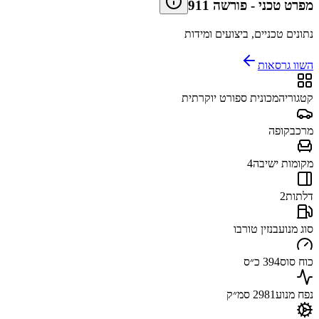
מפרט טכני
-
פורשה 911
נתונים טכניים, ביצועים ומידות
השוו גרסאות
קטגוריה
מכונית ספורט יוקרתית
מרכב
קופה
מקומות ישיבה
4
דלתות
2
סוג מנוע
בנזין טורבו
כוח סוס
394 כ״ס
נפח מנוע
2981 סמ״ק