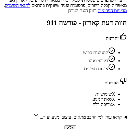
ידוע לי שהפרטים שמסרתי לעיל ייכללו במאגרי המידע של קארזון ואני
מאשר/ת קבלת דיוורים, פרסומות ופניה שיווקית בהתאם
לתנאי השימוש
,
מדיניות הפרטיות
וחוק הגנת הצרכן
חוות דעת קארזון -
פורשה 911
יתרונות
התנהגות כביש
ביצועי מנוע
איכות חומרים
חסרונות
X
שימושיות
X
סאונד מנוע
X
צריכת דלק
קראו עוד: למי הרכב מתאים, עיצוב, מנוע ועוד...