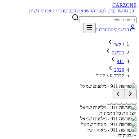
CARZONE
רכב חדש
רכבים למכירה
השוואת רכבים
דו"ח קארזון
חדשות
הרשמה/התחברות
ראשי
פורשה
911
2026
קררה 3.0 ליטר
הצג את כל התמונות
+
2
תמונות