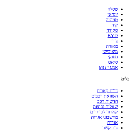
טסלה
יונדאי
טויוטה
קיה
סקודה
BYD
צ'רי
מאזדה
מיצובישי
סוזוקי
סיאט
אמ.ג'י MG
כלים
דו"ח קארזון
השוואת רכבים
חדשות רכב
שאלות נפוצות
קארזון לסוחרים
מחשבוני אגרות
אודות
צור קשר