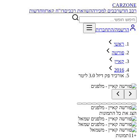
CARZONE
רכב חדש
רכבים למכירה
השוואת רכבים
דו"ח קארזון
חדשות
הרשמה/התחברות
ראשי
פורשה
קאיין
2016
אורכיד פק דיזל 3.0 ליטר
הצג את כל התמונות
+
11
תמונות