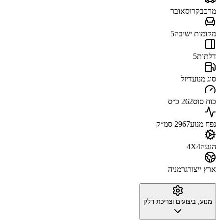
מרכב
קרוסאובר
מקומות ישיבה
5
דלתות
5
סוג מנוע
דיזל
כוח סוס
262 כ״ס
נפח מנוע
2967 סמ״ק
הנעה
4X4
ארץ ייצור
גרמניה
מנוע, ביצועים וצריכת דלק