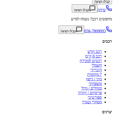
קבלו הצעה
שיחה
קבלו הצעה
מחפשים רכב? נשמח לסייע
058-7809093
קבלו הצעה
רכבים
רכב חדש
רכב 0 ק"מ
רכבים למכירה
חשמלי
היברידי
7 מקומות
מיני / ג'יפון
משפחתי
מנהלים / גדול
פרימיום / יוקרה
ספורטיבי
מסחרי וטנדר
יצרנים