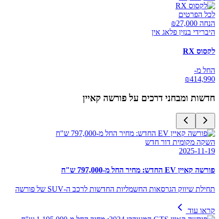
לכל הפרטים
הנחה ₪
27,000
היברידי בנזין פלאג אין
לקסוס RX
החל מ-
₪
414,990
חדשות ומבחני דרכים על
פורשה קאיין
השקה מקומית דור חדש
2025-11-19
פורשה קאיין EV החדש: מחיר החל מ-797,000 ש"ח
תחילת שיווק הגרסאות החשמליות החדשות לרכב ה-SUV של פורשה
קראו עוד