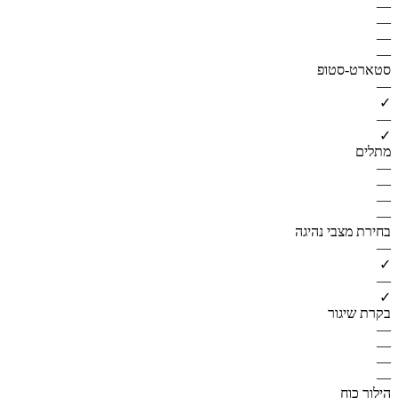
—
—
—
—
סטארט-סטופ
—
✓
—
✓
מתלים
—
—
—
—
בחירת מצבי נהיגה
—
✓
—
✓
בקרת שיגור
—
—
—
—
הילוך כוח