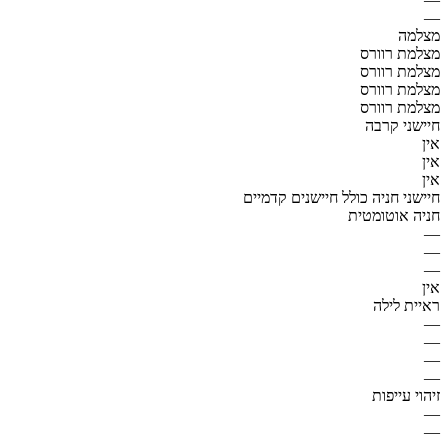
—
מצלמה
מצלמת רוורס
מצלמת רוורס
מצלמת רוורס
מצלמת רוורס
חיישני קרבה
אין
אין
אין
חיישני חניה כולל חיישנים קדמיים
חניה אוטומטית
—
—
—
אין
ראיית לילה
—
—
—
—
זיהוי עייפות
—
—