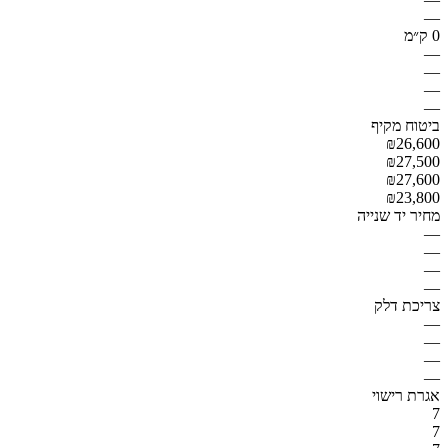
—
0 ק״מ
—
—
—
—
ביטוח מקיף
₪26,600
₪27,500
₪27,600
₪23,800
מחיר יד שנייה
—
—
—
—
צריכת דלק
—
—
—
—
אגרת רישוי
7
7