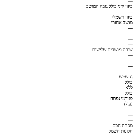
—
כיוון ידני כולל גובה המושב
—
כיוון חשמלי
מושב אחורי
—
—
—
—
שורת מושבים שלישית
—
—
—
—
גג שמש
כולל
ללא
כולל
פנורמי נפתח
נעילה
—
—
—
מפתח חכם
חלונות חשמל