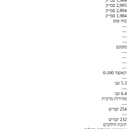
1,984 סמ״ק
2,995 סמ״ק
2,894 סמ״ק
1,984 סמ״ק
כוח סוס
—
—
—
—
מומנט
—
—
—
—
תאוצה 0-100
—
5.3 שנ׳
—
6.4 שנ׳
מהירות מרבית
—
254 קמ״ש
—
232 קמ״ש
תיבת הילוכים