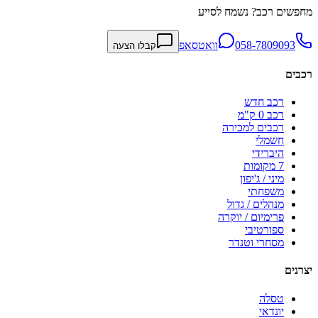
מחפשים רכב? נשמח לסייע
058-7809093
וואטסאפ
קבלו הצעה
רכבים
רכב חדש
רכב 0 ק"מ
רכבים למכירה
חשמלי
היברידי
7 מקומות
מיני / ג'יפון
משפחתי
מנהלים / גדול
פרימיום / יוקרה
ספורטיבי
מסחרי וטנדר
יצרנים
טסלה
יונדאי