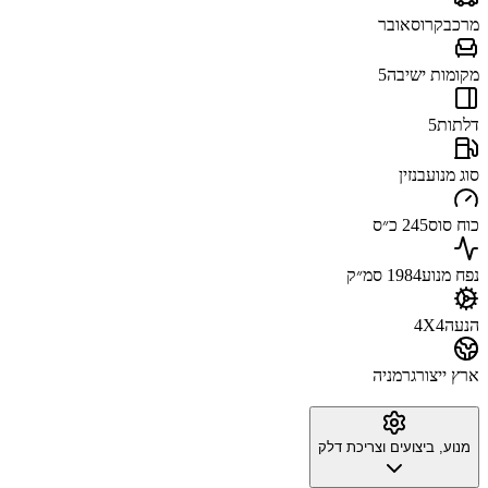
מרכב
קרוסאובר
מקומות ישיבה
5
דלתות
5
סוג מנוע
בנזין
כוח סוס
245 כ״ס
נפח מנוע
1984 סמ״ק
הנעה
4X4
ארץ ייצור
גרמניה
מנוע, ביצועים וצריכת דלק