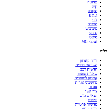
טויוטה
קיה
סקודה
BYD
צ'רי
מאזדה
מיצובישי
סוזוקי
סיאט
אמ.ג'י MG
כלים
דו"ח קארזון
השוואת רכבים
חדשות רכב
שאלות נפוצות
קארזון לסוחרים
מחשבוני אגרות
אודות
צור קשר
תנאי שימוש
נגישות
מדיניות פרטיות
דווח שגיאה