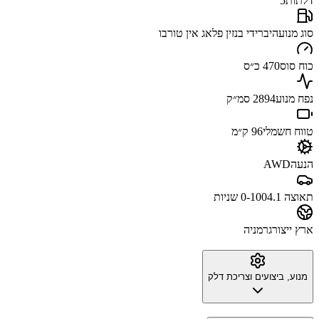
דלתות
5
סוג מנוע
היברידי בנזין פלאג אין טורבו
כוח סוס
470 כ״ס
נפח מנוע
2894 סמ״ק
טווח חשמלי
96 ק״מ
הנעה
AWD
תאוצה 0-100
4.1 שניות
ארץ ייצור
גרמניה
מנוע, ביצועים וצריכת דלק