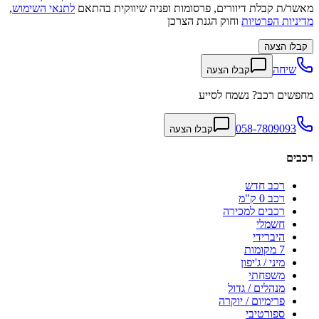
מאשר/ת קבלת דיוורים, פרסומות ופניה שיווקית בהתאם
לתנאי השימוש
,
מדיניות הפרטיות
וחוק הגנת הצרכן
קבלו הצעה
שיחה
קבלו הצעה
מחפשים רכב? נשמח לסייע
058-7809093
קבלו הצעה
רכבים
רכב חדש
רכב 0 ק"מ
רכבים למכירה
חשמלי
היברידי
7 מקומות
מיני / ג'יפון
משפחתי
מנהלים / גדול
פרימיום / יוקרה
ספורטיבי