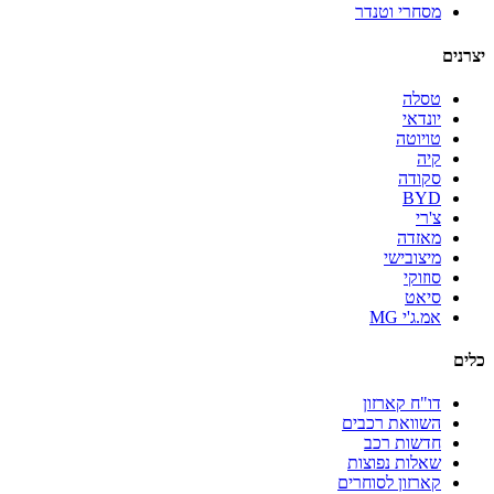
מסחרי וטנדר
יצרנים
טסלה
יונדאי
טויוטה
קיה
סקודה
BYD
צ'רי
מאזדה
מיצובישי
סוזוקי
סיאט
אמ.ג'י MG
כלים
דו"ח קארזון
השוואת רכבים
חדשות רכב
שאלות נפוצות
קארזון לסוחרים