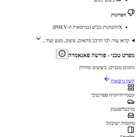
חסרונות
X
התנהגות כביש (בגרסאות ה-PHEV)
קראו עוד: למי הרכב מתאים, עיצוב, מנוע ועוד...
מפרט טכני
-
פורשה פאנאמרה
נתונים טכניים, ביצועים ומידות
השוו גרסאות
קטגוריה
יוקרה ספורטיבי
מרכב
ליפטבק
מקומות ישיבה
5