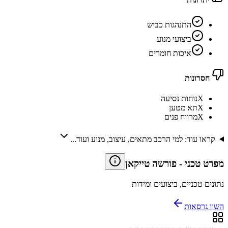
התנהגות כביש
ביצועי מנוע
איכות חומרים
חסרונות
X
נוחות נסיעה
X
תא מטען
X
מרווח פנים
קראו עוד: למי הרכב מתאים, עיצוב, מנוע ועוד...
מפרט טכני
-
פורשה טייקאן
נתונים טכניים, ביצועים ומידות
השוו גרסאות