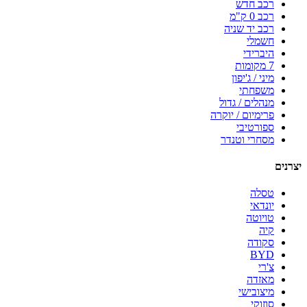
רכב חדש
רכב 0 ק"מ
רכב יד שניה
חשמלי
היברידי
7 מקומות
מיני / ג'יפון
משפחתי
מנהלים / גדול
פרימיום / יוקרה
ספורטיבי
מסחרי וטנדר
יצרנים
טסלה
יונדאי
טויוטה
קיה
סקודה
BYD
צ'רי
מאזדה
מיצובישי
סוזוקי