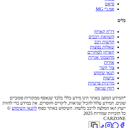
סיאט
אמ.ג'י MG
כלים
דו"ח קארזון
השוואת רכבים
חדשות רכב
שאלות נפוצות
קארזון לסוחרים
מחשבוני אגרות
אודות
צור קשר
תנאי שימוש
נגישות
מדיניות פרטיות
דווח שגיאה
*המידע המוצג באתר הינו מידע כללי בלבד שנאסף ממקורות פומביים
שונים. המידע עלול להכיל שגיאות, ליקויים וחוסרים. אין במידע כדי להוות
ייעוץ ו/או המלצה לרכב כלשהו. השימוש באתר כפוף
לתנאי השימוש
©
כל הזכויות שמורות 2025
CARZONE