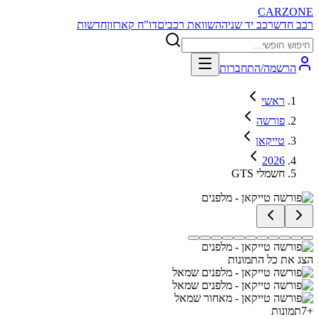
CARZONE
רכב חדש
רכב יד שניה
השוואת רכבים
דו"ח קארזון
חדשות
הרשמה/התחברות
ראשי
פורשה
טייקאן
2026
GTS חשמלי
הצג את כל התמונות
+
7
תמונות