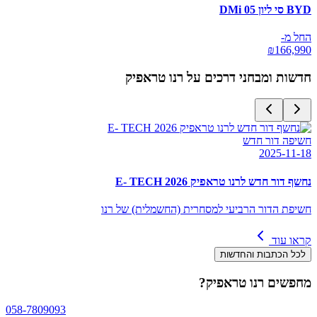
BYD סי ליון 05 DMi
החל מ-
₪
166,990
חדשות ומבחני דרכים על
רנו טראפיק
חשיפה דור חדש
2025-11-18
נחשף דור חדש לרנו טראפיק E- TECH 2026
חשיפת הדור הרביעי למסחרית (החשמלית) של רנו
קראו עוד
לכל הכתבות והחדשות
מחפשים
רנו טראפיק
?
058-7809093