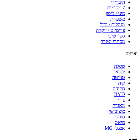
היברידי
7 מקומות
מיני / ג'יפון
משפחתי
מנהלים / גדול
פרימיום / יוקרה
ספורטיבי
מסחרי וטנדר
יצרנים
טסלה
יונדאי
טויוטה
קיה
סקודה
BYD
צ'רי
מאזדה
מיצובישי
סוזוקי
סיאט
אמ.ג'י MG