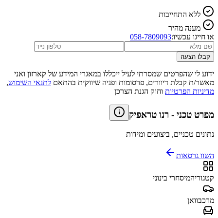
ללא התחייבות
מענה מהיר
או חייגו עכשיו:
058-7809093
קבלו הצעה
ידוע לי שהפרטים שמסרתי לעיל ייכללו במאגרי המידע של קארזון ואני
מאשר/ת קבלת דיוורים, פרסומות ופניה שיווקית בהתאם
לתנאי השימוש
,
מדיניות הפרטיות
וחוק הגנת הצרכן
מפרט טכני
-
רנו טראפיק
נתונים טכניים, ביצועים ומידות
השוו גרסאות
קטגוריה
מיסחרי בינוני
מרכב
וואן