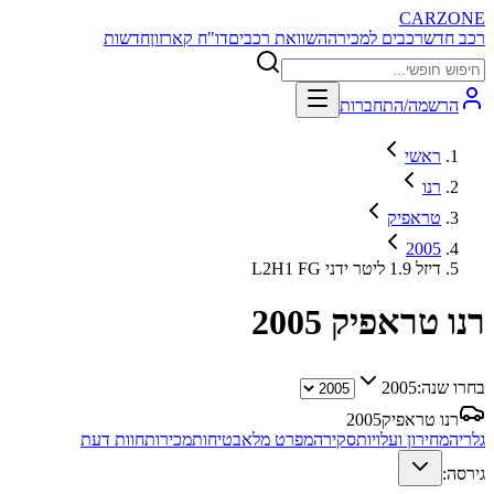
CARZONE
רכב חדש
רכבים למכירה
השוואת רכבים
דו"ח קארזון
חדשות
הרשמה/התחברות
ראשי
רנו
טראפיק
2005
L2H1 FG דיזל 1.9 ליטר ידני
רנו טראפיק
2005
בחרו שנה:
2005
רנו טראפיק
2005
גלריה
מחירון ועלויות
סקירה
מפרט מלא
בטיחות
מכירות
חוות דעת
גירסה: