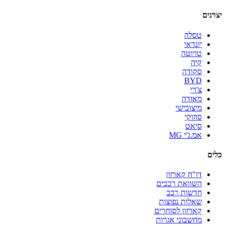
יצרנים
טסלה
יונדאי
טויוטה
קיה
סקודה
BYD
צ'רי
מאזדה
מיצובישי
סוזוקי
סיאט
אמ.ג'י MG
כלים
דו"ח קארזון
השוואת רכבים
חדשות רכב
שאלות נפוצות
קארזון לסוחרים
מחשבוני אגרות