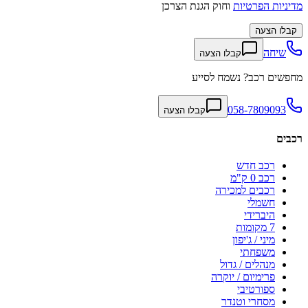
מדיניות הפרטיות
וחוק הגנת הצרכן
קבלו הצעה
שיחה
קבלו הצעה
מחפשים רכב? נשמח לסייע
058-7809093
קבלו הצעה
רכבים
רכב חדש
רכב 0 ק"מ
רכבים למכירה
חשמלי
היברידי
7 מקומות
מיני / ג'יפון
משפחתי
מנהלים / גדול
פרימיום / יוקרה
ספורטיבי
מסחרי וטנדר