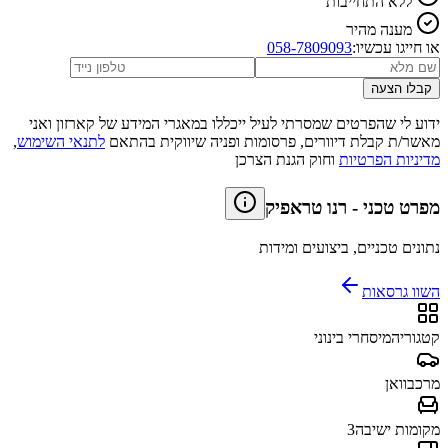
ללא התחייבות
מענה מהיר
או חייגו עכשיו:
058-7809093
קבלו הצעה
ידוע לי שהפרטים שמסרתי לעיל ייכללו במאגרי המידע של קארזון ואני
מאשר/ת קבלת דיוורים, פרסומות ופניה שיווקית בהתאם
לתנאי השימוש
,
מדיניות הפרטיות
וחוק הגנת הצרכן
מפרט טכני
-
רנו טראפיק
נתונים טכניים, ביצועים ומידות
השוו גרסאות
קטגוריה
מיסחרי בינוני
מרכב
וואן
מקומות ישיבה
3