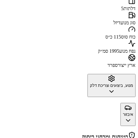
דלתות
5
סוג מנוע
דיזל
כוח סוס
115 כ״ס
נפח מנוע
1995 סמ״ק
ארץ ייצור
ספרד
מנוע, ביצועים וצריכת דלק
איבזור
בטיחות ומבחני ריסוק