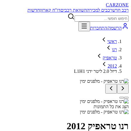
CARZONE
רכב חדש
רכבים למכירה
השוואת רכבים
דו"ח קארזון
חדשות
הרשמה/התחברות
ראשי
רנו
טראפיק
2012
L1H1 דיזל 2.0 ליטר ידני
הצג את כל התמונות
רנו טראפיק
2012