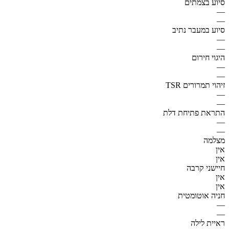
סיוע בצמתים
—
—
סיוע במעבר נתיב
—
—
היגוי חירום
—
—
זיהוי תמרורים TSR
—
—
התראת פתיחת דלת
—
—
מצלמה
אין
אין
חיישני קרבה
אין
אין
חניה אוטומטית
—
—
ראיית לילה