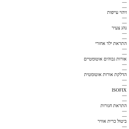
—
—
זיהוי עייפות
—
—
נהג צעיר
—
—
התראת ילד אחורי
—
—
אורות גבוהים אוטומטיים
—
—
הדלקת אורות אוטומטית
—
—
ISOFIX
—
—
התראת חגורות
—
—
ביטול כרית אוויר
—