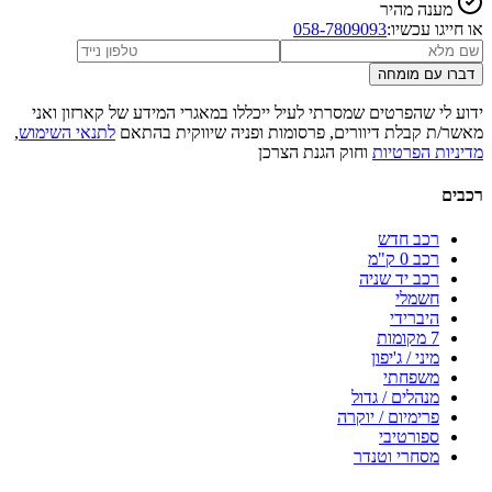
מענה מהיר
או חייגו עכשיו:
058-7809093
דברו עם מומחה
ידוע לי שהפרטים שמסרתי לעיל ייכללו במאגרי המידע של קארזון ואני
מאשר/ת קבלת דיוורים, פרסומות ופניה שיווקית בהתאם
לתנאי השימוש
,
מדיניות הפרטיות
וחוק הגנת הצרכן
רכבים
רכב חדש
רכב 0 ק"מ
רכב יד שניה
חשמלי
היברידי
7 מקומות
מיני / ג'יפון
משפחתי
מנהלים / גדול
פרימיום / יוקרה
ספורטיבי
מסחרי וטנדר