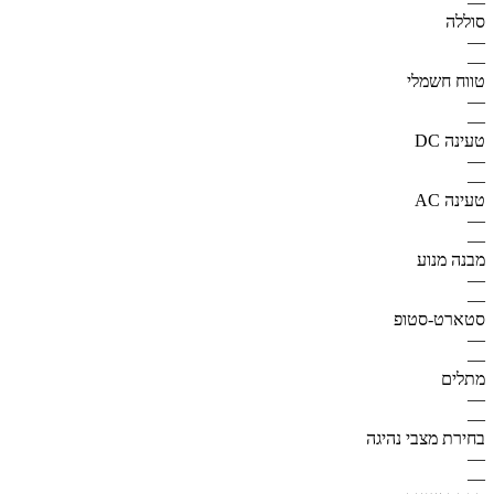
—
סוללה
—
—
טווח חשמלי
—
—
טעינה DC
—
—
טעינה AC
—
—
מבנה מנוע
—
—
סטארט-סטופ
—
—
מתלים
—
—
בחירת מצבי נהיגה
—
—