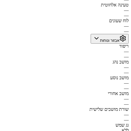
טעינה אלחוטית
—
—
לוח שעונים
—
—
אבזור ונוחות
ריפוד
—
—
מושב נהג
—
—
מושב נוסע
—
—
מושב אחורי
—
—
שורת מושבים שלישית
—
—
גג שמש
ללא