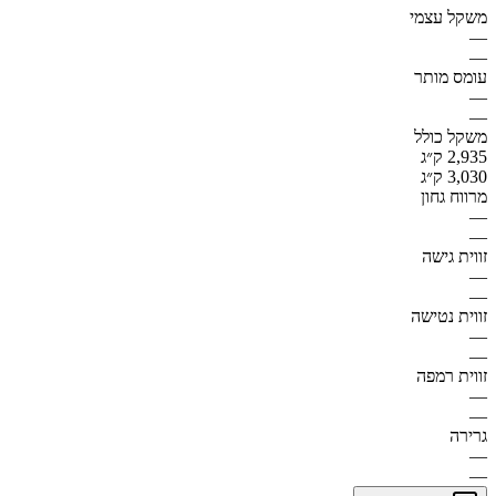
משקל עצמי
—
—
עומס מותר
—
—
משקל כולל
2,935 ק״ג
3,030 ק״ג
מרווח גחון
—
—
זווית גישה
—
—
זווית נטישה
—
—
זווית רמפה
—
—
גרירה
—
—