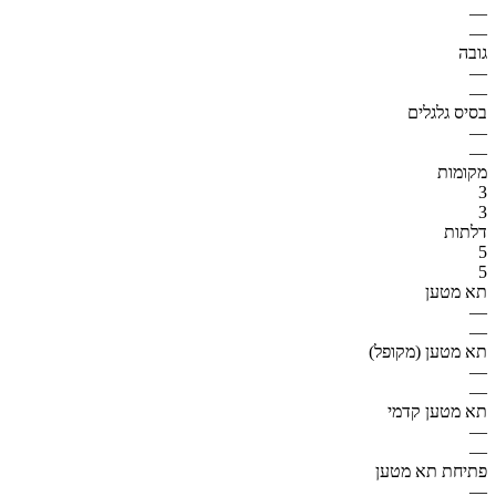
—
—
גובה
—
—
בסיס גלגלים
—
—
מקומות
3
3
דלתות
5
5
תא מטען
—
—
תא מטען (מקופל)
—
—
תא מטען קדמי
—
—
פתיחת תא מטען
—