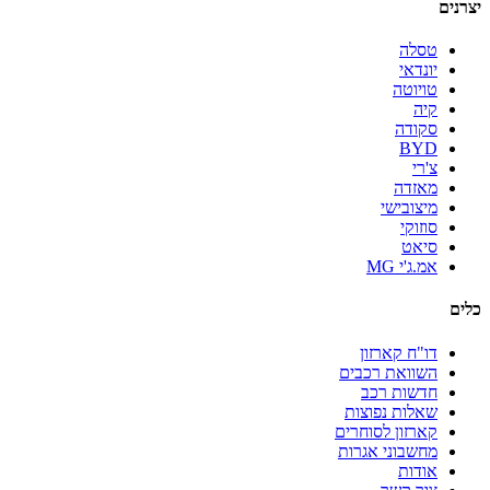
יצרנים
טסלה
יונדאי
טויוטה
קיה
סקודה
BYD
צ'רי
מאזדה
מיצובישי
סוזוקי
סיאט
אמ.ג'י MG
כלים
דו"ח קארזון
השוואת רכבים
חדשות רכב
שאלות נפוצות
קארזון לסוחרים
מחשבוני אגרות
אודות