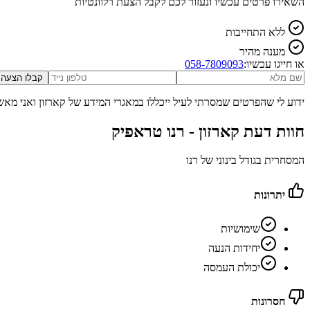
השאירו פרטים עכשיו ונעזור לכם לקבל הצעת רלוונטיות
ללא התחייבות
מענה מהיר
או חייגו עכשיו:
058-7809093
קבלו הצעה
ידוע לי שהפרטים שמסרתי לעיל ייכללו במאגרי המידע של קארזון ואני מאש
חוות דעת קארזון -
רנו טראפיק
המסחרית בגודל בינוני של רנו
יתרונות
שימושיות
יחידות הנעה
יכולת העמסה
חסרונות