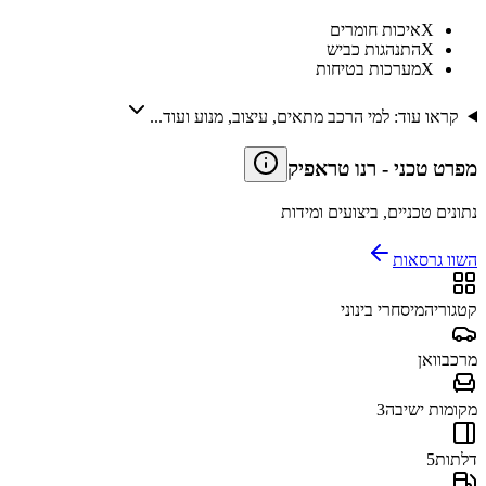
X
איכות חומרים
X
התנהגות כביש
X
מערכות בטיחות
קראו עוד: למי הרכב מתאים, עיצוב, מנוע ועוד...
מפרט טכני
-
רנו טראפיק
נתונים טכניים, ביצועים ומידות
השוו גרסאות
קטגוריה
מיסחרי בינוני
מרכב
וואן
מקומות ישיבה
3
דלתות
5