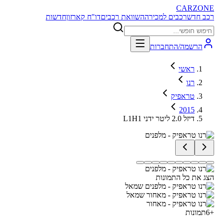
CARZONE
רכב חדש
רכבים למכירה
השוואת רכבים
דו"ח קארזון
חדשות
הרשמה/התחברות
ראשי
רנו
טראפיק
2015
L1H1 דיזל 2.0 ליטר ידני
הצג את כל התמונות
+
6
תמונות