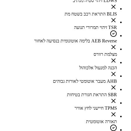
LDWS זיהוי סטיה מנתיב
BLIS התראת רכב בשטח מת
TSR זיהוי תמרורי תנועה
AEB Reverse בלימה אוטונומית בנסיעה לאחור
מצלמת רוורס
הכנה למנעול אלכוהול
AHB מעבר אוטומטי לאורות גבוהים
SBR התראת חגורת בטיחות
TPMS חיישני לחץ אוויר
תאורה אוטומטית