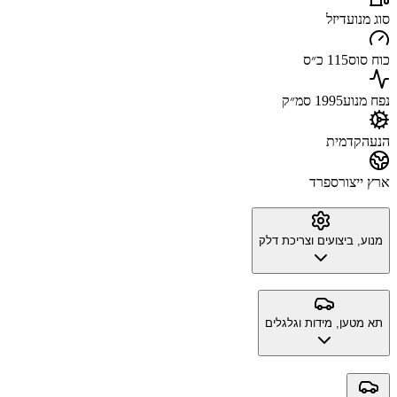
סוג מנוע
דיזל
כוח סוס
115 כ״ס
נפח מנוע
1995 סמ״ק
הנעה
קדמית
ארץ ייצור
ספרד
מנוע, ביצועים וצריכת דלק
תא מטען, מידות וגלגלים