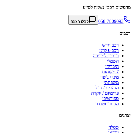
מחפשים רכב? נשמח לסייע
058-7809093
קבלו הצעה
רכבים
רכב חדש
רכב 0 ק"מ
רכבים למכירה
חשמלי
היברידי
7 מקומות
מיני / ג'יפון
משפחתי
מנהלים / גדול
פרימיום / יוקרה
ספורטיבי
מסחרי וטנדר
יצרנים
טסלה
יונדאי