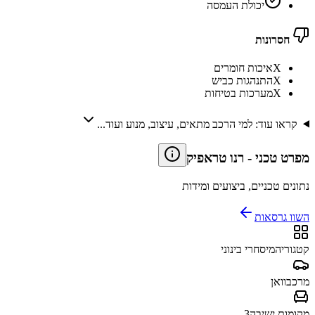
יכולת העמסה
חסרונות
X
איכות חומרים
X
התנהגות כביש
X
מערכות בטיחות
קראו עוד: למי הרכב מתאים, עיצוב, מנוע ועוד...
מפרט טכני
-
רנו טראפיק
נתונים טכניים, ביצועים ומידות
השוו גרסאות
קטגוריה
מיסחרי בינוני
מרכב
וואן
מקומות ישיבה
3