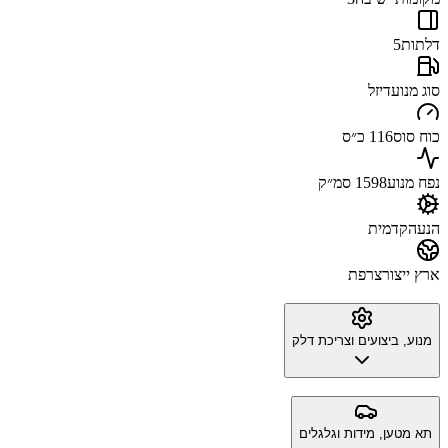
דלתות
5
סוג מנוע
דיזל
כוח סוס
116 כ״ס
נפח מנוע
1598 סמ״ק
הנעה
קדמית
ארץ ייצור
צרפת
מנוע, ביצועים וצריכת דלק
תא מטען, מידות וגלגלים