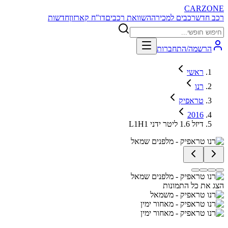
CARZONE
רכב חדש
רכבים למכירה
השוואת רכבים
דו"ח קארזון
חדשות
הרשמה/התחברות
ראשי
רנו
טראפיק
2016
L1H1 דיזל 1.6 ליטר ידני
הצג את כל התמונות