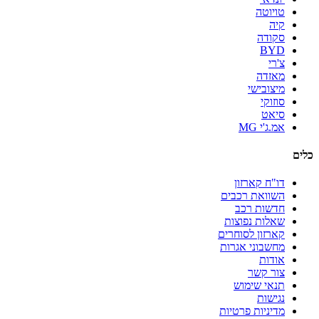
טויוטה
קיה
סקודה
BYD
צ'רי
מאזדה
מיצובישי
סוזוקי
סיאט
אמ.ג'י MG
כלים
דו"ח קארזון
השוואת רכבים
חדשות רכב
שאלות נפוצות
קארזון לסוחרים
מחשבוני אגרות
אודות
צור קשר
תנאי שימוש
נגישות
מדיניות פרטיות