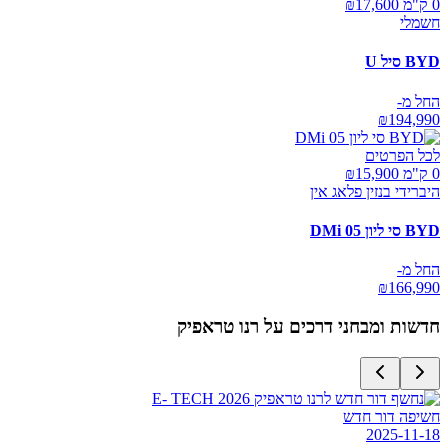
0 ק"מ ₪
17,600
חשמלי
BYD סיל U
החל מ-
₪
194,990
לכל הפרטים
0 ק"מ ₪
15,900
היברידי בנזין פלאג אין
BYD סי ליון 05 DMi
החל מ-
₪
166,990
חדשות ומבחני דרכים על
רנו טראפיק
חשיפה דור חדש
2025-11-18