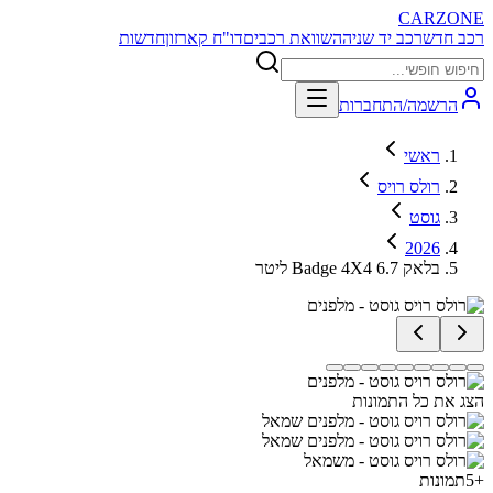
CARZONE
רכב חדש
רכב יד שניה
השוואת רכבים
דו"ח קארזון
חדשות
הרשמה/התחברות
ראשי
רולס רויס
גוסט
2026
בלאק Badge 4X4 6.7 ליטר
הצג את כל התמונות
+
5
תמונות