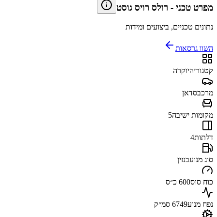
מפרט טכני
-
רולס רויס גוסט
נתונים טכניים, ביצועים ומידות
השוו גרסאות
קטגוריה
יוקרה
מרכב
סדאן
מקומות ישיבה
5
דלתות
4
סוג מנוע
בנזין
כוח סוס
600 כ״ס
נפח מנוע
6749 סמ״ק