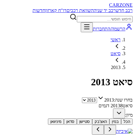
CARZONE
רכב חדש
רכב יד שניה
השוואת רכבים
דו"ח קארזון
חדשות
הרשמה/התחברות
ראשי
סיאט
2013
סיאט
2013
בחרו שנה:
2013
סיאט
8
2013
דגמים
מיון:
הכל
בנזין
האצ'בק
סטיישן
סדאן
מיניוואן