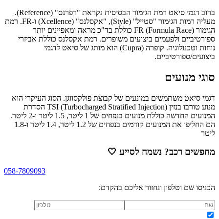
ברוב דגמי סיאט רמת הגימור הבסיסית נקראת "רפרנס" (Reference).
מעליה רמות הגימור "סטייל" (Style), "אקסלנס" (Xcellence) ו-FR. רמת
הגימור FR (Formula Race) כוללת בד"כ מראה ומאפיינים יותר
ספורטיביים ולפעמים ביצועים משופרים. רמת אקסלנס כוללת אביזרי
נוחות וטכנולוגיה. קופרה (Cupra) הוא מותג של סיאט לדגמי
ביצועים/ספורטיביים.
סוגי מנועים
דגמי סיאט משתמשים במונעים של קבוצת פולקסווגן. הסוג העיקרי הוא
מנוע טורבו בנזין TSI (Turbocharged Stratified Injection) הסדרת
המנועים החדשה כוללת מנועים בנפחים של 1 ליטר, 1.5 ליטר ו-2 ליטר.
הם החליפו את המנועים קודמים בנפחים של 1.2 ליטר, 1.4 ליטר ו-1.8
ליטר
מחפשים רכב? נשמח לסייע
🤍
058-7809093
הכניסו שם וטלפון ונחזור אליכם בהקדם: