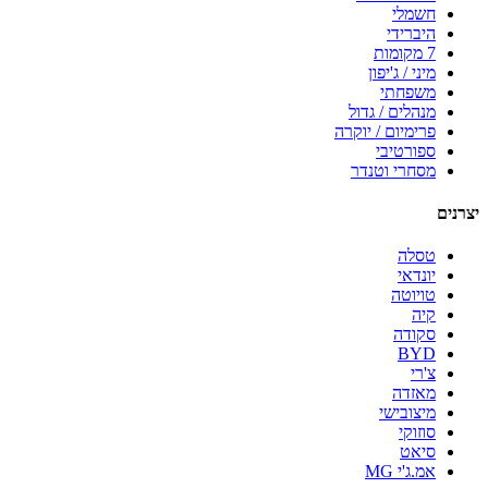
חשמלי
היברידי
7 מקומות
מיני / ג'יפון
משפחתי
מנהלים / גדול
פרימיום / יוקרה
ספורטיבי
מסחרי וטנדר
יצרנים
טסלה
יונדאי
טויוטה
קיה
סקודה
BYD
צ'רי
מאזדה
מיצובישי
סוזוקי
סיאט
אמ.ג'י MG