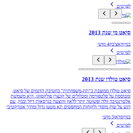
לפרטים
סיאט מי שנת 2013
בנזין
האצ'בק
4 מוש׳
לפרטים
סיאט טולדו שנת 2013
סיאט טולדו ממוצבת כ"תת‑משפחתית" בחטיבת הדגמים של סיאט,
ומבוססת על פלטפורמה ומכלולים של קונצרן פולקסווגן. היא משמשת
אלטרנטיבה זולה ופשוטה יותר ללאון והוצעה בגרסאות דיזל ובנזין, עם
דגש על שוק מוסדי ולקוחות המחפשים תא מטען גדול ומחיר אטרקטיבי
בנזין
סדאן
5 מוש׳
לפרטים