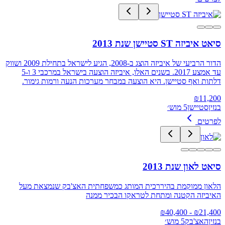
סיאט איביזה ST סטיישן שנת 2013
הדור הרביעי של איביזה הוצג ב-2008, הגיע לישראל בתחילת 2009 ושווק
עד אמצע 2017. בשנים האלו, איביזה הוצעה בישראל במרכבי 3 ו-5
דלתות ואף סטיישן. היא הוצעה במבחר מערכות הנעה ורמות גימור.
₪
11,200
בנזין
סטיישן
5 מוש׳
לפרטים
סיאט לאון שנת 2013
הלאון ממוקמת בהיררכית המותג כמשפחתית האצ'בק שנמצאת מעל
האיביזה הקטנה ומתחת לטראקו הבכיר ממנה
40,400
- ₪
₪
21,400
בנזין
האצ'בק
5 מוש׳