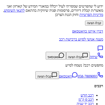
ידוע לי שהפרטים שמסרתי לעיל ייכללו במאגרי המידע של קארזון ואני
מאשר/ת קבלת דיוורים, פרסומות ופניה שיווקית בהתאם
לתנאי השימוש
,
מדיניות הפרטיות
וחוק הגנת הצרכן
קבלו הצעה
דברו איתנו בוואטסאפ
מענה אנושי לסיוע ברכישת רכב
שיחה
קבלו הצעה
וואטסאפ
מחפשים רכב? נשמח לסייע
058-7809093
וואטסאפ
קבלו הצעה
רכבים
רכב חדש
רכב 0 ק"מ
רכב יד שניה