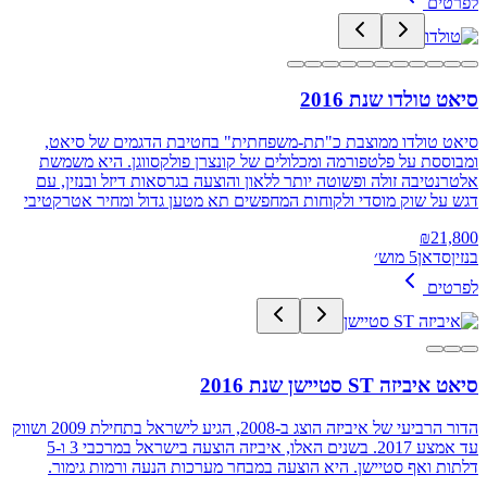
לפרטים
סיאט טולדו שנת 2016
סיאט טולדו ממוצבת כ"תת‑משפחתית" בחטיבת הדגמים של סיאט,
ומבוססת על פלטפורמה ומכלולים של קונצרן פולקסווגן. היא משמשת
אלטרנטיבה זולה ופשוטה יותר ללאון והוצעה בגרסאות דיזל ובנזין, עם
דגש על שוק מוסדי ולקוחות המחפשים תא מטען גדול ומחיר אטרקטיבי
₪
21,800
בנזין
סדאן
5 מוש׳
לפרטים
סיאט איביזה ST סטיישן שנת 2016
הדור הרביעי של איביזה הוצג ב-2008, הגיע לישראל בתחילת 2009 ושווק
עד אמצע 2017. בשנים האלו, איביזה הוצעה בישראל במרכבי 3 ו-5
דלתות ואף סטיישן. היא הוצעה במבחר מערכות הנעה ורמות גימור.