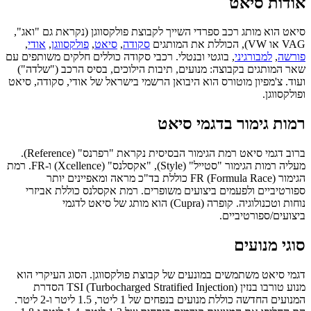
אודות
סיאט
סיאט הוא מותג רכב ספרדי השייך לקבוצת פולקסווגן (נקראת גם "ואג",
VAG או VW), הכוללת את המותגים
סקודה
,
סיאט
,
פולקסווגן
,
אודי
,
פורשה
,
למבורגיני
, בוגטי ובנטלי. רכבי סקודה כוללים חלקים משותפים עם
שאר המותגים בקבוצה: מנועים, תיבות הילוכים, בסיס הרכב ("שלדה")
ועוד. צ'מפיון מוטורס הוא היבואן הרשמי בישראל של אודי, סקודה, סיאט
ופולקסווגן.
רמות גימור בדגמי סיאט
ברוב דגמי סיאט רמת הגימור הבסיסית נקראת "רפרנס" (Reference).
מעליה רמות הגימור "סטייל" (Style), "אקסלנס" (Xcellence) ו-FR. רמת
הגימור FR (Formula Race) כוללת בד"כ מראה ומאפיינים יותר
ספורטיביים ולפעמים ביצועים משופרים. רמת אקסלנס כוללת אביזרי
נוחות וטכנולוגיה. קופרה (Cupra) הוא מותג של סיאט לדגמי
ביצועים/ספורטיביים.
סוגי מנועים
דגמי סיאט משתמשים במונעים של קבוצת פולקסווגן. הסוג העיקרי הוא
מנוע טורבו בנזין TSI (Turbocharged Stratified Injection) הסדרת
המנועים החדשה כוללת מנועים בנפחים של 1 ליטר, 1.5 ליטר ו-2 ליטר.