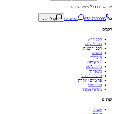
מחפשים רכב? נשמח לסייע
058-7809093
וואטסאפ
קבלו הצעה
רכבים
רכב חדש
רכב 0 ק"מ
רכב יד שניה
חשמלי
היברידי
7 מקומות
מיני / ג'יפון
משפחתי
מנהלים / גדול
פרימיום / יוקרה
ספורטיבי
מסחרי וטנדר
יצרנים
טסלה