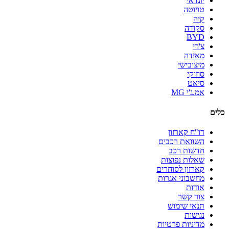
יונדאי
טויוטה
קיה
סקודה
BYD
צ'רי
מאזדה
מיצובישי
סוזוקי
סיאט
אמ.ג'י MG
כלים
דו"ח קארזון
השוואת רכבים
חדשות רכב
שאלות נפוצות
קארזון לסוחרים
מחשבוני אגרות
אודות
צור קשר
תנאי שימוש
נגישות
מדיניות פרטיות