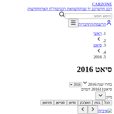
CARZONE
רכב חדש
רכב יד שניה
השוואת רכבים
דו"ח קארזון
חדשות
הרשמה/התחברות
ראשי
סיאט
2016
סיאט
2016
בחרו שנה:
2016
סיאט
11
2016
דגמים
מיון:
הכל
בנזין
האצ'בק
סדאן
סטיישן
מיניוואן