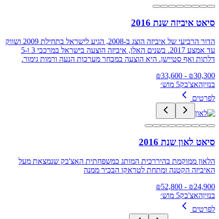
סיאט איביזה שנת 2016
הדור הרביעי של איביזה הוצג ב-2008, הגיע לישראל בתחילת 2009 ושווק
עד אמצע 2017. בשנים האלו, איביזה הוצעה בישראל במרכבי 3 ו-5
דלתות ואף סטיישן. היא הוצעה במבחר מערכות הנעה ורמות גימור.
33,600
- ₪
₪
30,300
בנזין
האצ'בק
5 מוש׳
לפרטים
סיאט לאון שנת 2016
הלאון ממוקמת בהיררכית המותג כמשפחתית האצ'בק שנמצאת מעל
האיביזה הקטנה ומתחת לטראקו הבכיר ממנה
52,800
- ₪
₪
24,900
בנזין
האצ'בק
5 מוש׳
לפרטים