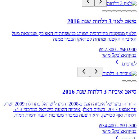
סיאט לאון 3 דלתות שנת 2016
הלאון ממוקמת בהיררכית המותג כמשפחתית האצ'בק שנמצאת מעל
האיביזה הקטנה ומתחת לטראקו הבכיר ממנה
57,300
- ₪
₪
40,900
בנזין
האצ'בק
5 מוש׳
לפרטים
סיאט איביזה 3 דלתות שנת 2016
הדור הרביעי של איביזה הוצג ב-2008, הגיע לישראל בתחילת 2009 ושווק
עד אמצע 2017. בשנים האלו, איביזה הוצעה בישראל במרכבי 3 ו-5
דלתות ואף סטיישן. היא הוצעה במבחר מערכות הנעה ורמות גימור.
34,400
- ₪
₪
31,300
בנזין
האצ'בק
5 מוש׳