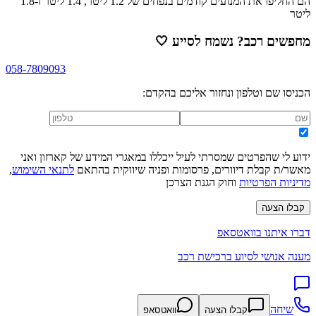
הם החליפו את המנועים קודמים בנפחים של 1.2 ליטר, 1.4 ליטר ו-1.8
ליטר
מחפשים רכב? נשמח לסייע
🤍
058-7809093
הכניסו שם וטלפון ונחזור אליכם בהקדם:
ידוע לי שהפרטים שמסרתי לעיל ייכללו במאגרי המידע של קארזון ואני
מאשר/ת קבלת דיוורים, פרסומות ופניה שיווקית בהתאם
לתנאי השימוש
,
מדיניות הפרטיות
וחוק הגנת הצרכן
קבלו הצעה
דברו איתנו בוואטסאפ
מענה אנושי לסיוע ברכישת רכב
שיחה
קבלו הצעה
וואטסאפ