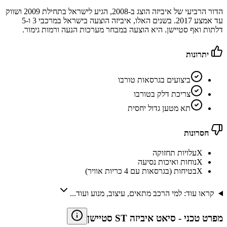
הדור הרביעי של איביזה הוצג ב-2008, הגיע לישראל בתחילת 2009 ושווק
עד אמצע 2017. בשנים האלו, איביזה הוצעה בישראל במרכבי 3 ו-5
דלתות ואף סטיישן. היא הוצעה במבחר מערכות הנעה ורמות גימור.
יתרונות
ביצועים בגרסאות טורבו
צריכת דלק בטורבו
תא מטען גדול יחסית
חסרונות
X
עלויות תחזוקה
X
נוחות ואיכות נסיעה
X
בטיחות (בגרסאות עם 4 כריות אוויר)
קראו עוד: למי הרכב מתאים, עיצוב, מנוע ועוד...
מפרט טכני
-
סיאט איביזה ST סטיישן