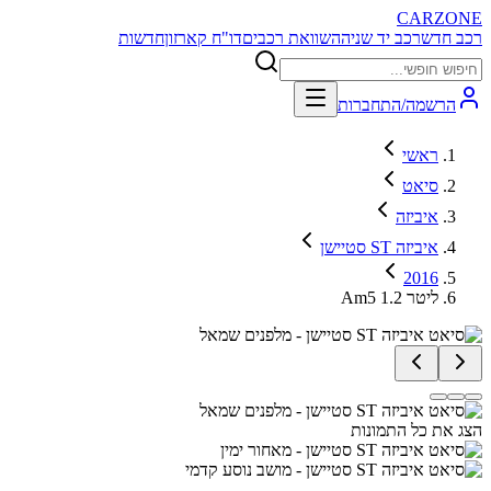
CARZONE
רכב חדש
רכב יד שניה
השוואת רכבים
דו"ח קארזון
חדשות
הרשמה/התחברות
ראשי
סיאט
איביזה
איביזה ST סטיישן
2016
Am5 1.2 ליטר
הצג את כל התמונות