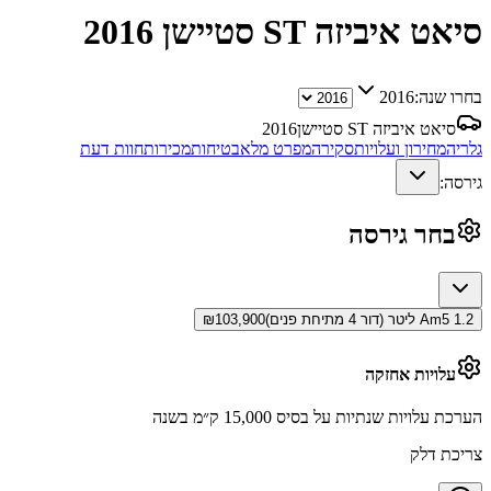
סיאט איביזה ST סטיישן
2016
בחרו שנה:
2016
סיאט איביזה ST סטיישן
2016
גלריה
מחירון ועלויות
סקירה
מפרט מלא
בטיחות
מכירות
חוות דעת
גירסה:
בחר גירסה
Am5 1.2 ליטר (דור 4 מתיחת פנים)
103,900
₪
עלויות אחזקה
הערכת עלויות שנתיות על בסיס 15,000 ק״מ בשנה
צריכת דלק