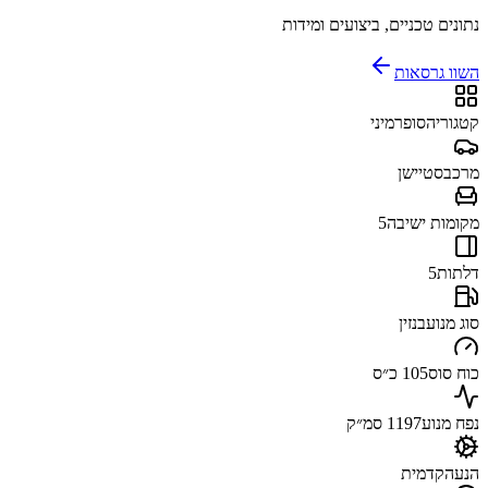
נתונים טכניים, ביצועים ומידות
השוו גרסאות
קטגוריה
סופרמיני
מרכב
סטיישן
מקומות ישיבה
5
דלתות
5
סוג מנוע
בנזין
כוח סוס
105 כ״ס
נפח מנוע
1197 סמ״ק
הנעה
קדמית