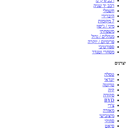
רכב 0 ק"מ
רכב יד שניה
חשמלי
היברידי
7 מקומות
מיני / ג'יפון
משפחתי
מנהלים / גדול
פרימיום / יוקרה
ספורטיבי
מסחרי וטנדר
יצרנים
טסלה
יונדאי
טויוטה
קיה
סקודה
BYD
צ'רי
מאזדה
מיצובישי
סוזוקי
סיאט