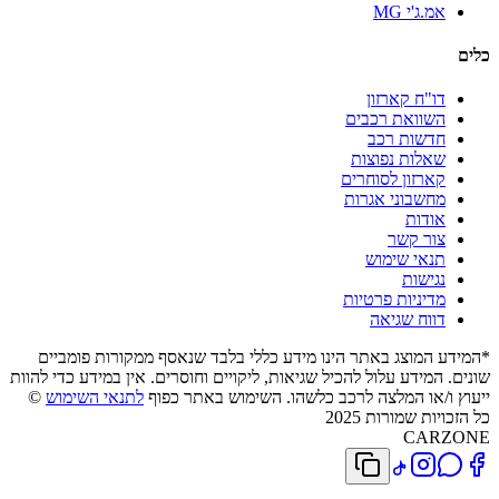
אמ.ג'י MG
כלים
דו"ח קארזון
השוואת רכבים
חדשות רכב
שאלות נפוצות
קארזון לסוחרים
מחשבוני אגרות
אודות
צור קשר
תנאי שימוש
נגישות
מדיניות פרטיות
דווח שגיאה
*המידע המוצג באתר הינו מידע כללי בלבד שנאסף ממקורות פומביים
שונים. המידע עלול להכיל שגיאות, ליקויים וחוסרים. אין במידע כדי להוות
ייעוץ ו/או המלצה לרכב כלשהו. השימוש באתר כפוף
לתנאי השימוש
©
כל הזכויות שמורות 2025
CARZONE