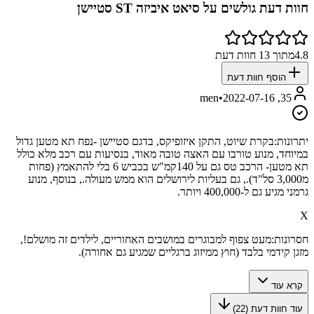
חוות דעת גולשים על
סיאט איביזה ST סטיישן
4.8
מתוך
13
חוות דעת
הוסף חוות דעת
•
2022-07-16
35, men
יתרונות:
בקרת שיוט, התקן איזופיקס, בדגם סטיישן -נפח תא מטען גדול
במיוחד, מנוע טורבו עם האצה טובה מאוד, בנסיעות עם רכב מלא כולל
תא מטען- הרכב טס גם על 140קמ"ש בכביש 6 בלי להתאמץ (פחות
מ3,000 סל"ד)., גם בעליות לירושלים הוא ממש מעולה., בנוסף, מנוע
גרמני מגיע גם ל-400,000 ויותר.
X
חסרונות:
מעט צפוף למבוגרים במושבים האחוריים, לילדים זה מושלם!,
מזגן קידמי בלבד (חוץ ממיזוג ברגליים שמגיע גם אחורה).
קרא עוד
עוד חוות דעת (
22
)