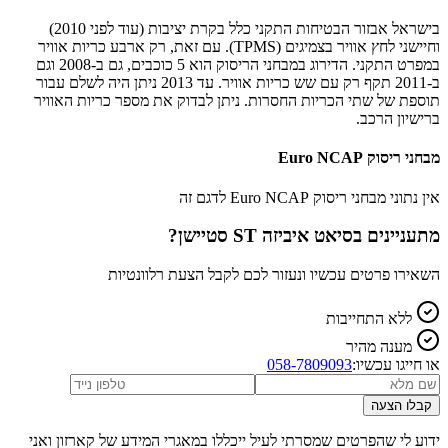
בישראל אבזור הבטיחות התקני כלל בקרת יציבות (עוד לפני 2010)
וחיישני לחץ אוויר בצמיגים (TPMS). עם זאת, רק ארבע כריות אוויר
במפרט התקני. הדירוג במבחני הריסוק הוא 5 כוכבים, גם ב-2008 וגם
ב-2011 תקף רק עם שש כריות אוויר. עד 2013 ניתן היה לשלם עבור
תוספת של שתי הכריות החסרות. ניתן לבדוק את מספר כריות האוויר
ברישיון הרכב.
מבחני ריסוק Euro NCAP
אין נתוני מבחני ריסוק Euro NCAP לדגם זה
מתעניינים ב
סיאט איביזה ST סטיישן
?
השאירו פרטים עכשיו ונעזור לכם לקבל הצעת רלוונטיות
ללא התחייבות
מענה מהיר
או חייגו עכשיו:
058-7809093
קבלו הצעה
ידוע לי שהפרטים שמסרתי לעיל ייכללו במאגרי המידע של קארזון ואני