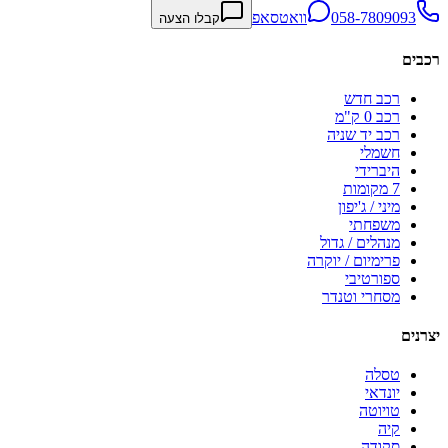
058-7809093
וואטסאפ
קבלו הצעה
רכבים
רכב חדש
רכב 0 ק"מ
רכב יד שניה
חשמלי
היברידי
7 מקומות
מיני / ג'יפון
משפחתי
מנהלים / גדול
פרימיום / יוקרה
ספורטיבי
מסחרי וטנדר
יצרנים
טסלה
יונדאי
טויוטה
קיה
סקודה