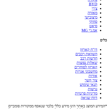
BYD
צ'רי
מאזדה
מיצובישי
סוזוקי
סיאט
אמ.ג'י MG
כלים
דו"ח קארזון
השוואת רכבים
חדשות רכב
שאלות נפוצות
קארזון לסוחרים
מחשבוני אגרות
אודות
צור קשר
תנאי שימוש
נגישות
מדיניות פרטיות
דווח שגיאה
*המידע המוצג באתר הינו מידע כללי בלבד שנאסף ממקורות פומביים