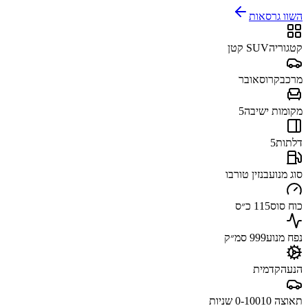
השוו גרסאות
קטגוריה
SUV קטן
מרכב
קרוסאובר
מקומות ישיבה
5
דלתות
5
סוג מנוע
בנזין טורבו
כוח סוס
115 כ״ס
נפח מנוע
999 סמ״ק
הנעה
קדמית
תאוצה 0-100
10 שניות