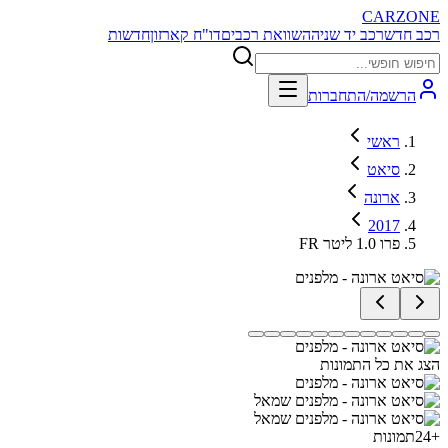
CARZONE
רכב חדש
רכב יד שניה
השוואת רכבים
דו"ח קארזון
חדשות
הרשמה/התחברות
ראשי
סיאט
ארונה
2017
FR פרו 1.0 ליטר
הצג את כל התמונות
+
24
תמונות