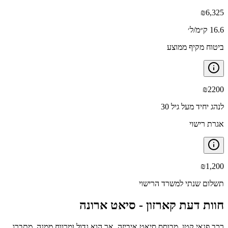
₪
6,325
16.6 ק״מ/ל׳
ביטוח מקיף ממוצע
₪
2200
לנהג יחיד מעל גיל 30
אגרת רישוי
₪
1,200
תשלום שנתי למשרד הרישוי
חוות דעת קארזון -
סיאט ארונה
רכב פנאי קטן, מבוסס סיאט איביזה, אך הוא גדול ומרווח ממנה, מתברג