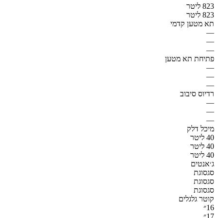
823 ליטר
823 ליטר
תא מטען קדמי
—
—
—
פתיחת תא מטען
—
—
—
רדיוס סיבוב
—
—
—
מיכל דלק
40 ליטר
40 ליטר
40 ליטר
ג׳אנטים
סגסוגת
סגסוגת
סגסוגת
קוטר גלגלים
16״
17״