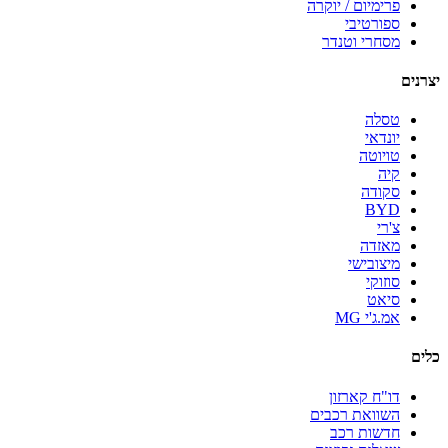
פרימיום / יוקרה
ספורטיבי
מסחרי וטנדר
יצרנים
טסלה
יונדאי
טויוטה
קיה
סקודה
BYD
צ'רי
מאזדה
מיצובישי
סוזוקי
סיאט
אמ.ג'י MG
כלים
דו"ח קארזון
השוואת רכבים
חדשות רכב