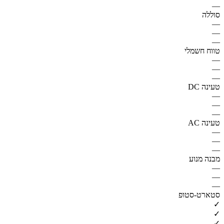
—
סוללה
—
—
—
טווח חשמלי
—
—
—
טעינה DC
—
—
—
טעינה AC
—
—
—
מבנה מנוע
—
—
—
סטארט-סטופ
✓
✓
✓