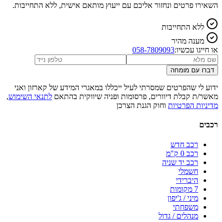
השאירו פרטים ונחזור אליכם עם ייעוץ מותאם אישית, ללא התחייבות.
ללא התחייבות
מענה מהיר
או חייגו עכשיו:
058-7809093
דברו עם מומחה
ידוע לי שהפרטים שמסרתי לעיל ייכללו במאגרי המידע של קארזון ואני
מאשר/ת קבלת דיוורים, פרסומות ופניה שיווקית בהתאם
לתנאי השימוש
,
מדיניות הפרטיות
וחוק הגנת הצרכן
רכבים
רכב חדש
רכב 0 ק"מ
רכב יד שניה
חשמלי
היברידי
7 מקומות
מיני / ג'יפון
משפחתי
מנהלים / גדול