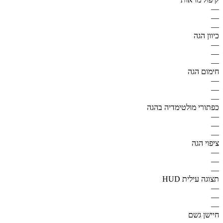
—
—
—
כיוון הגה
—
—
—
חימום הגה
—
—
—
כפתורי מולטימדיה בהגה
—
—
—
ציפוי הגה
—
—
—
תצוגה עילית HUD
—
—
—
חיישן גשם