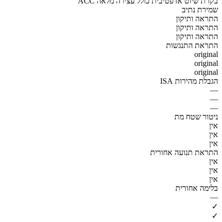
ACC בקרת שיוט אדפטיבית כולל עצירה מלאה
שמירת נתיב
התראה ותיקון
התראה ותיקון
התראה ותיקון
התראת התנגשות
original
original
original
הגבלת מהירות ISA
—
—
—
ניטור שטח מת
אין
אין
אין
התראת תנועה אחורית
אין
אין
אין
בלימה אחורית
—
✓
✓