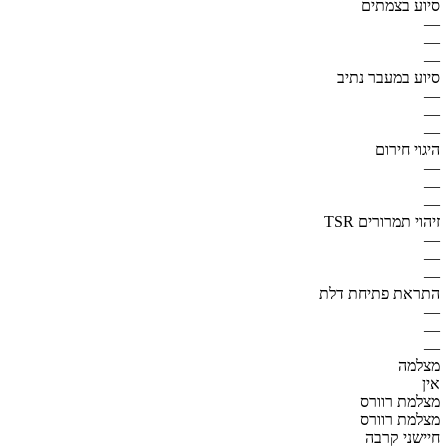
סיוע בצמתים
—
—
—
סיוע במעבר נתיב
—
—
—
היגוי חירום
—
—
—
זיהוי תמרורים TSR
—
—
—
התראת פתיחת דלת
—
—
—
מצלמה
אין
מצלמת רוורס
מצלמת רוורס
חיישני קרבה