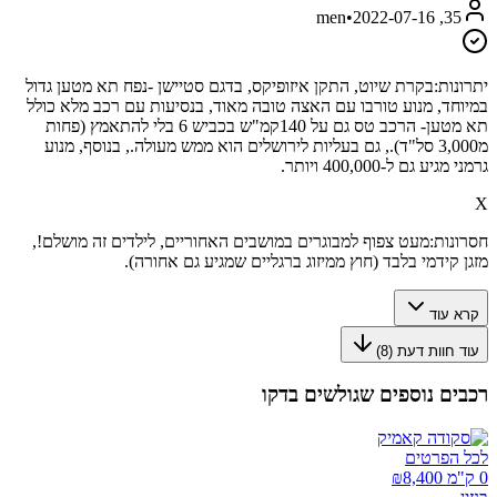
•
2022-07-16
35, men
יתרונות:
בקרת שיוט, התקן איזופיקס, בדגם סטיישן -נפח תא מטען גדול
במיוחד, מנוע טורבו עם האצה טובה מאוד, בנסיעות עם רכב מלא כולל
תא מטען- הרכב טס גם על 140קמ"ש בכביש 6 בלי להתאמץ (פחות
מ3,000 סל"ד)., גם בעליות לירושלים הוא ממש מעולה., בנוסף, מנוע
גרמני מגיע גם ל-400,000 ויותר.
X
חסרונות:
מעט צפוף למבוגרים במושבים האחוריים, לילדים זה מושלם!,
מזגן קידמי בלבד (חוץ ממיזוג ברגליים שמגיע גם אחורה).
קרא עוד
עוד חוות דעת (
8
)
רכבים נוספים שגולשים בדקו
לכל הפרטים
0 ק"מ ₪
8,400