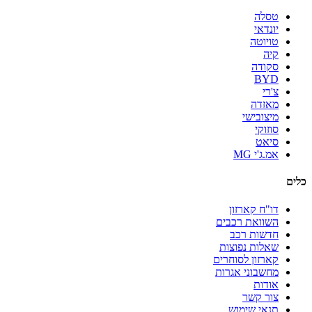
טסלה
יונדאי
טויוטה
קיה
סקודה
BYD
צ'רי
מאזדה
מיצובישי
סוזוקי
סיאט
אמ.ג'י MG
כלים
דו"ח קארזון
השוואת רכבים
חדשות רכב
שאלות נפוצות
קארזון לסוחרים
מחשבוני אגרות
אודות
צור קשר
תנאי שימוש