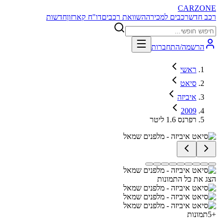
CARZONE
רכב חדש
רכבים למכירה
השוואת רכבים
דו"ח קארזון
חדשות
הרשמה/התחברות
ראשי
סיאט
איביזה
2009
רפרנס 1.6 ליטר
הצג את כל התמונות
+
5
תמונות