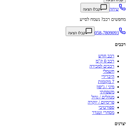
שיחה
קבלו הצעה
מחפשים רכב? נשמח לסייע
058-7809093
קבלו הצעה
רכבים
רכב חדש
רכב 0 ק"מ
רכבים למכירה
חשמלי
היברידי
7 מקומות
מיני / ג'יפון
משפחתי
מנהלים / גדול
פרימיום / יוקרה
ספורטיבי
מסחרי וטנדר
יצרנים