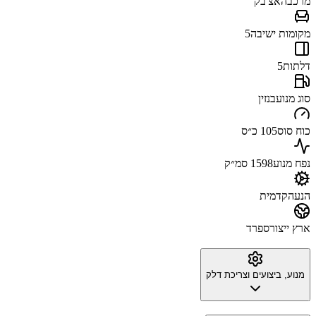
מרכב
האצ'בק
מקומות ישיבה
5
דלתות
5
סוג מנוע
בנזין
כוח סוס
105 כ״ס
נפח מנוע
1598 סמ״ק
הנעה
קדמית
ארץ ייצור
ספרד
מנוע, ביצועים וצריכת דלק