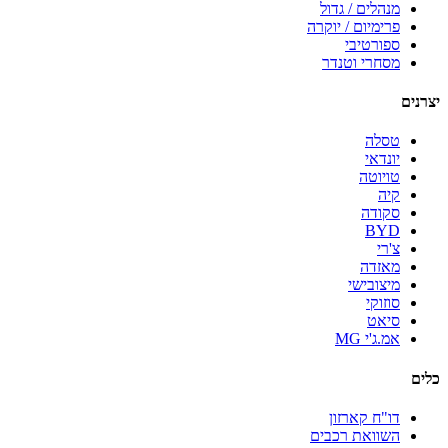
מנהלים / גדול
פרימיום / יוקרה
ספורטיבי
מסחרי וטנדר
יצרנים
טסלה
יונדאי
טויוטה
קיה
סקודה
BYD
צ'רי
מאזדה
מיצובישי
סוזוקי
סיאט
אמ.ג'י MG
כלים
דו"ח קארזון
השוואת רכבים