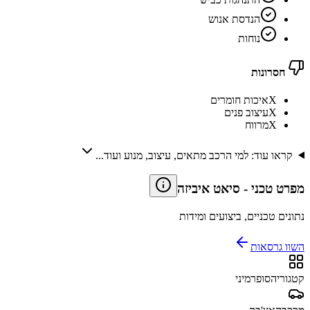
הנדסת אנוש
נוחות
חסרונות
X
איכות חומרים
X
עיצוב פנים
X
מרווח
קראו עוד: למי הרכב מתאים, עיצוב, מנוע ועוד...
מפרט טכני
-
סיאט איביזה
נתונים טכניים, ביצועים ומידות
השוו גרסאות
קטגוריה
סופרמיני