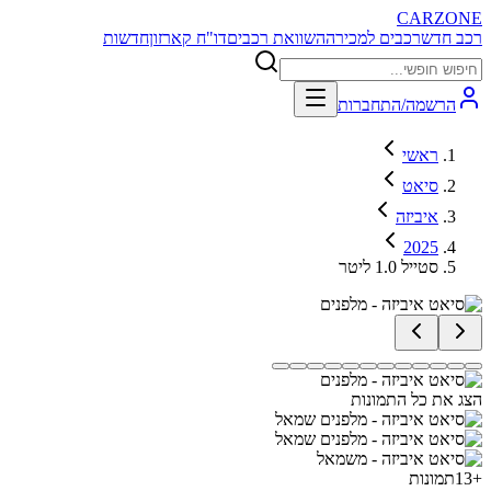
CARZONE
רכב חדש
רכבים למכירה
השוואת רכבים
דו"ח קארזון
חדשות
הרשמה/התחברות
ראשי
סיאט
איביזה
2025
סטייל 1.0 ליטר
הצג את כל התמונות
+
13
תמונות