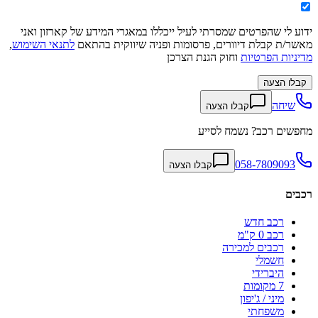
ידוע לי שהפרטים שמסרתי לעיל ייכללו במאגרי המידע של קארזון ואני
מאשר/ת קבלת דיוורים, פרסומות ופניה שיווקית בהתאם
לתנאי השימוש
,
מדיניות הפרטיות
וחוק הגנת הצרכן
קבלו הצעה
שיחה
קבלו הצעה
מחפשים רכב? נשמח לסייע
058-7809093
קבלו הצעה
רכבים
רכב חדש
רכב 0 ק"מ
רכבים למכירה
חשמלי
היברידי
7 מקומות
מיני / ג'יפון
משפחתי