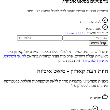
מתעניינים ב
סיאט איביזה
?
השאירו פרטים עכשיו ונעזור לכם לקבל הצעת רלוונטיות
ללא התחייבות
מענה מהיר
או חייגו עכשיו:
058-7809093
קבלו הצעה
ידוע לי שהפרטים שמסרתי לעיל ייכללו במאגרי המידע של קארזון ואני
מאשר/ת קבלת דיוורים, פרסומות ופניה שיווקית בהתאם
לתנאי השימוש
,
מדיניות הפרטיות
וחוק הגנת הצרכן
חוות דעת קארזון -
סיאט איביזה
מכונית סופר-מיני, מתברגת מתחת ללאון המשפחתית וחולקת פלטפורמה
ומנועים עם פולקסווגן פולו
יתרונות
התנהגות כביש