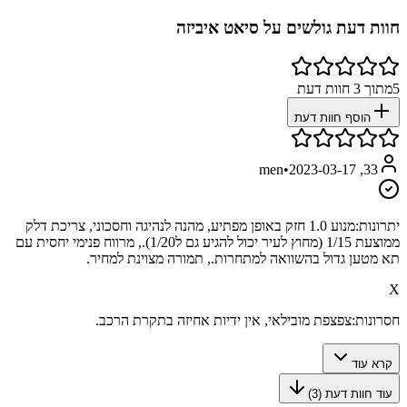
חוות דעת גולשים על
סיאט איביזה
5
מתוך
3
חוות דעת
הוסף חוות דעת
•
2023-03-17
33, men
יתרונות:
מנוע 1.0 חזק באופן מפתיע, מהנה לנהיגה וחסכוני, צריכת דלק
ממוצעת 1/15 (מחוץ לעיר יכול להגיע גם ל1/20)., מרווח פנימי יחסית עם
תא מטען גדול בהשוואה למתחרות., תמורה מצוינת למחיר.
X
חסרונות:
צפצפת מובילאי, אין ידיות אחיזה בתקרת הרכב.
קרא עוד
עוד חוות דעת (
3
)