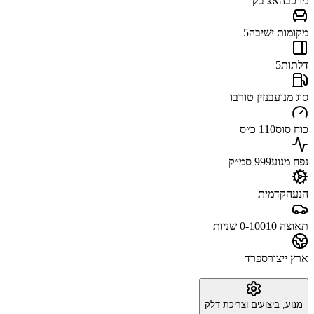
מרכב
האצ'בק
מקומות ישיבה
5
דלתות
5
סוג מנוע
בנזין טורבו
כוח סוס
110 כ״ס
נפח מנוע
999 סמ״ק
הנעה
קדמית
תאוצה 0-100
10 שניות
ארץ ייצור
ספרד
מנוע, ביצועים וצריכת דלק