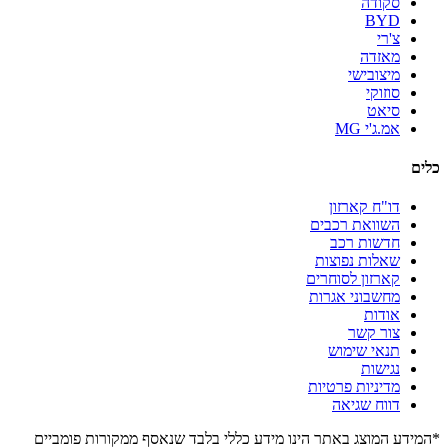
סקודה
BYD
צ'רי
מאזדה
מיצובישי
סוזוקי
סיאט
אמ.ג'י MG
כלים
דו"ח קארזון
השוואת רכבים
חדשות רכב
שאלות נפוצות
קארזון לסוחרים
מחשבוני אגרות
אודות
צור קשר
תנאי שימוש
נגישות
מדיניות פרטיות
דווח שגיאה
*המידע המוצג באתר הינו מידע כללי בלבד שנאסף ממקורות פומביים