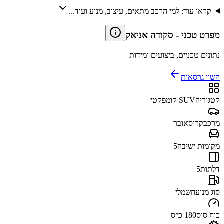
קראו עוד: למי הרכב מתאים, עיצוב, מנוע ועוד...
מפרט טכני
-
סקודה אניאק
נתונים טכניים, ביצועים ומידות
השוו גרסאות
קטגוריה
SUV קומפקטי
מרכב
קרוסאובר
מקומות ישיבה
5
דלתות
5
סוג מנוע
חשמלי
כוח סוס
180 כ״ס