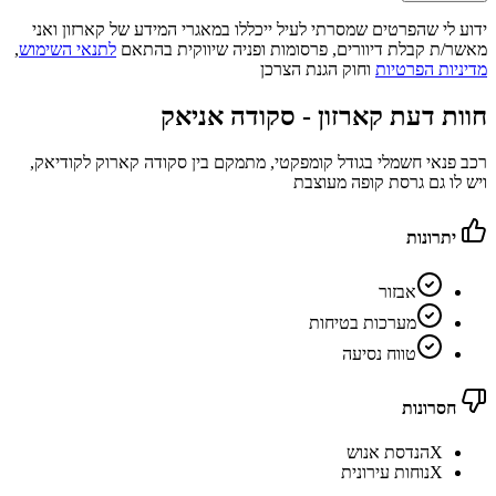
ידוע לי שהפרטים שמסרתי לעיל ייכללו במאגרי המידע של קארזון ואני
מאשר/ת קבלת דיוורים, פרסומות ופניה שיווקית בהתאם
לתנאי השימוש
,
מדיניות הפרטיות
וחוק הגנת הצרכן
חוות דעת קארזון -
סקודה אניאק
רכב פנאי חשמלי בגודל קומפקטי, מתמקם בין סקודה קארוק לקודיאק,
ויש לו גם גרסת קופה מעוצבת
יתרונות
אבזור
מערכות בטיחות
טווח נסיעה
חסרונות
X
הנדסת אנוש
X
נוחות עירונית