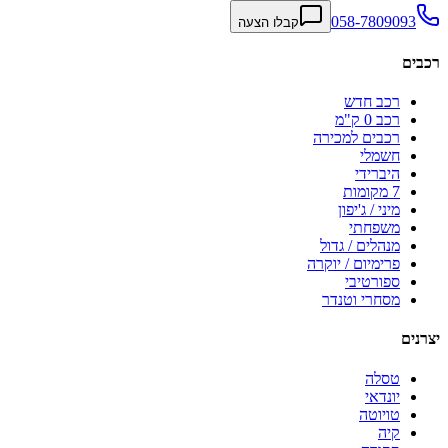
058-7809093
קבלו הצעה
רכבים
רכב חדש
רכב 0 ק"מ
רכבים למכירה
חשמלי
היברידי
7 מקומות
מיני / ג'יפון
משפחתי
מנהלים / גדול
פרימיום / יוקרה
ספורטיבי
מסחרי וטנדר
יצרנים
טסלה
יונדאי
טויוטה
קיה