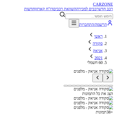
CARZONE
רכב חדש
רכבים למכירה
השוואת רכבים
דו"ח קארזון
חדשות
הרשמה/התחברות
ראשי
סקודה
אניאק
2021
60 חשמלי
הצג את כל התמונות
+
38
תמונות