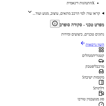
X
התנהגות דינאמית
קראו עוד: למי הרכב מתאים, עיצוב, מנוע ועוד...
מפרט טכני
-
סקודה סופרב
נתונים טכניים, ביצועים ומידות
השוו גרסאות
קטגוריה
מנהלים
מרכב
ליפטבק
מקומות ישיבה
5
דלתות
5
סוג מנוע
בנזין טורבו