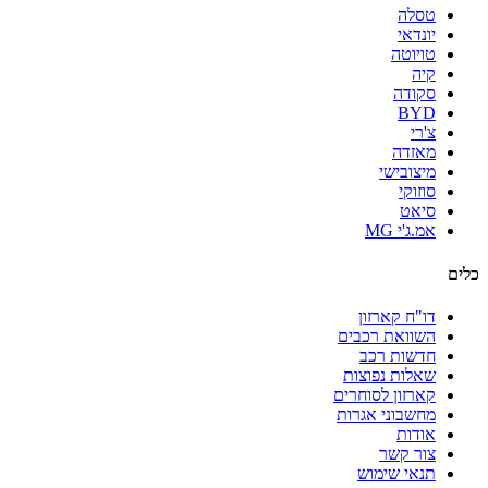
טסלה
יונדאי
טויוטה
קיה
סקודה
BYD
צ'רי
מאזדה
מיצובישי
סוזוקי
סיאט
אמ.ג'י MG
כלים
דו"ח קארזון
השוואת רכבים
חדשות רכב
שאלות נפוצות
קארזון לסוחרים
מחשבוני אגרות
אודות
צור קשר
תנאי שימוש