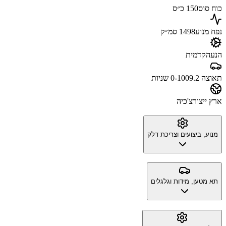
כוח סוס
150 כ״ס
נפח מנוע
1498 סמ״ק
הנעה
קדמית
תאוצה 0-100
9.2 שניות
ארץ ייצור
צ'כיה
מנוע, ביצועים וצריכת דלק
תא מטען, מידות וגלגלים