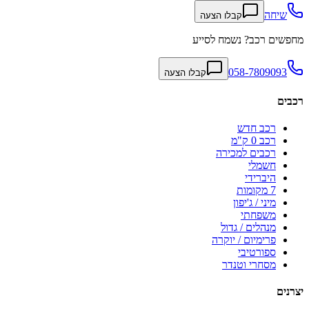
שיחה
קבלו הצעה
מחפשים רכב? נשמח לסייע
058-7809093
קבלו הצעה
רכבים
רכב חדש
רכב 0 ק"מ
רכבים למכירה
חשמלי
היברידי
7 מקומות
מיני / ג'יפון
משפחתי
מנהלים / גדול
פרימיום / יוקרה
ספורטיבי
מסחרי וטנדר
יצרנים