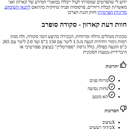
ידוע לי שהפרטים שמסרתי לעיל ייכללו במאגרי המידע של קארזון ואני
מאשר/ת קבלת דיוורים, פרסומות ופניה שיווקית בהתאם
לתנאי השימוש
,
מדיניות הפרטיות
וחוק הגנת הצרכן
חוות דעת קארזון -
סקודה סופרב
מכונית מנהלים גדולה ומרווחת, הבכירה בהיצע דגמי סקודה, ולה מגוון
רמות גימור ויחידות הנעה מ-1.5 ליטר עם 150 כ"ס ועד 2.0 ליטר עם 265
כ"ס והנעה כפולה, כולל גרסת "ספורטליין" בעיצוב ספורטיבי או
היברידית-נטענת חסכונית
יתרונות
מרווח פנים
נוחות נסיעה
תא מטען
חסרונות
X
עיצוב
X
בידוד רעשים