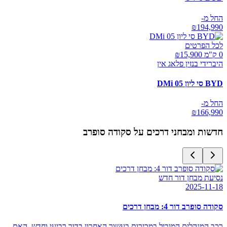
החל מ-
₪
194,990
לכל הפרטים
0 ק"מ ₪
15,900
היברידי בנזין פלאג אין
BYD סי ליון 05 DMi
החל מ-
₪
166,990
חדשות ומבחני דרכים על
סקודה סופרב
נסיעת מבחן דור חדש
2025-11-18
סקודה סופרב דור 4: מבחן דרכים
רכב המנהלים המוביל במכירות בעשור האחרון בדור רביעי וחדש. האם